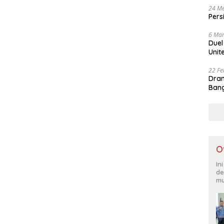
24 Me
Pers
6 Mar
Duel
Unit
22 Fe
Dram
Bang
O
In
de
mu