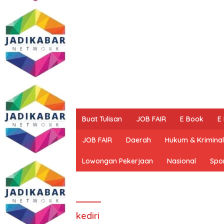
Buat Tulisan
JOB FAIR
E Book
E
JOB FAIR
Daerah
Hukum & Kriminal
Lowongan Pekerjaan
Nasional
Spo
kediri