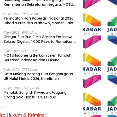
Kementerian Sekretariat Negara, MOTU
Indonesia Tunjukkan Komitmen untuk
Indonesia
12 Juli 2026
9870 Lihat
Peringatan Hari Koperasi Nasional 2026
Dihadiri Presiden Prabowo, Momen Salam
Komando Viral
7 Juni 2026
9464 Lihat
Gebyar Fun Run Citra Garden Entalsewu
Sukses Digelar, 1.000 Peserta Ramaikan
Ajang Hidup Sehat
5 Juni 2026
8370 Lihat
MOTU Indonesia Berkomitmen Tumbuh
Bersama Indonesia dan Dukung
Percepatan Kendaraan Listrik Nasional
5 Mei 2026
7781 Lihat
Kota Malang Borong Dua Penghargaan
UB Halal Metric 2026, Komitmen
Ekosistem Halal Kian Diperkuat
28 Juni 2026
5457 Lihat
Menolak Sunyi di Sriwedari, Wayang
Orang Solo Harus Terus Hidup
ita Hukum & Kriminal