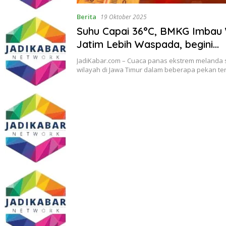
Berita
19 Oktober 2025
Suhu Capai 36°C, BMKG Imbau
Jatim Lebih Waspada, begini
selengkapnya!!!
JadiKabar.com – Cuaca panas ekstrem melanda 
wilayah di Jawa Timur dalam beberapa pekan te