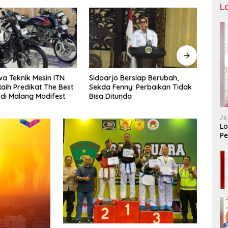
L
a Teknik Mesin ITN
Sidoarjo Bersiap Berubah,
Bukan
aih Predikat The Best
Sekda Fenny: Perbaikan Tidak
LIRA 
 di Malang Modifest
Bisa Ditunda
Konso
Organ
26
Lo
Pe
Ar