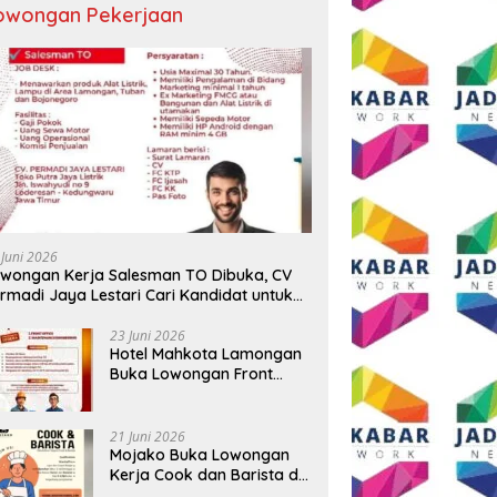
owongan Pekerjaan
 Sekadar Ngopi, Presiden
Sambut HUT RI ke-81, Grand
D
Andi Syafrani
Mercure Malang Mirama Gelar
P
lidasikan Kekuatan
Opening Ceremony Olimpiade
T
isasi di Malang
Agustusan 2026
T
 Juni 2026
wongan Kerja Salesman TO Dibuka, CV
rmadi Jaya Lestari Cari Kandidat untuk
ea Lamongan, Tuban, dan Bojonegoro
23 Juni 2026
Hotel Mahkota Lamongan
Buka Lowongan Front
Office dan Maintenance
Engineering, Simak
Syaratnya
21 Juni 2026
Mojako Buka Lowongan
Kerja Cook dan Barista di
Surabaya, Gaji Hingga