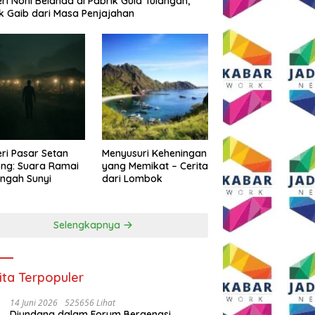
eri Noni Belanda di Pabrik Gula Tulangan,
k Gaib dari Masa Penjajahan
eri Pasar Setan
Menyusuri Keheningan
ng: Suara Ramai
yang Memikat – Cerita
engah Sunyi
dari Lombok
Selengkapnya
ita Terpopuler
14 Juni 2026
525656 Lihat
Diundang dalam Forum Bergengsi