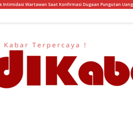
aat Konfirmasi Dugaan Pungutan Uang Gedung, Anggota Komit