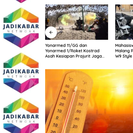
midasi Wartawan
Yonarmed 11/GG dan
Mahasisw
masi Dugaan
Yonarmed 1/Roket Kostrad
Malang R
ang Gedung,
Asah Kesiapan Prajurit Jaga
W9 Style
ite SMAN 1
Kedaulatan NKRI
tua DPD IWOI