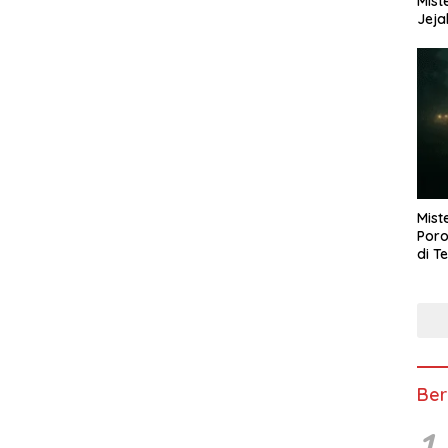
Mist
Jeja
Mist
Poro
di T
Ber
1