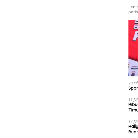
Jeni
peri
20 Ju
Spor
11 Ju
Ribu
Tim
Bike
17 Ju
Rall
Bup
Pari