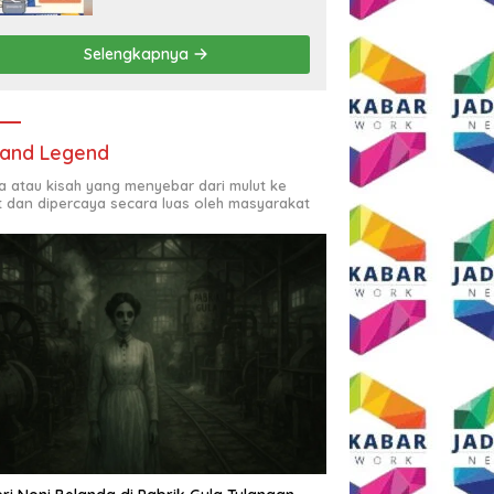
Rp2,5 Juta per Bulan
Selengkapnya
and Legend
ta atau kisah yang menyebar dari mulut ke
t dan dipercaya secara luas oleh masyarakat