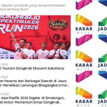
s laporan jurnalistik yang menginformasikan
stiwa tentang Sport
li 2026
t Tourism Dongkrak Ekonomi Sukoharjo
li 2026
an Peserta dari Berbagai Daerah di Jawa
ur Meriahkan Lamongan Bhayangkara Fun
 2026
ni 2026
y Asia Pasifik 2026 Digelar di Simalungun,
ati Anton: Momentum Emas Dongkrak
wisata dan Ekonomi Daerah