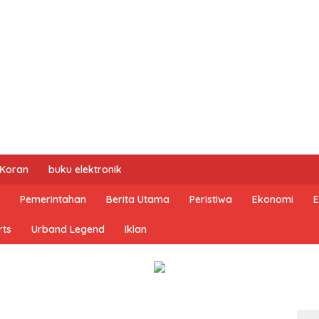
 Koran
buku elektronik
Pemerintahan
Berita Utama
Peristiwa
Ekonomi
E
rts
Urband Legend
Iklan