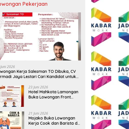
owongan Pekerjaan
 Juni 2026
wongan Kerja Salesman TO Dibuka, CV
rmadi Jaya Lestari Cari Kandidat untuk
ea Lamongan, Tuban, dan Bojonegoro
23 Juni 2026
Hotel Mahkota Lamongan
Buka Lowongan Front
Office dan Maintenance
Engineering, Simak
Syaratnya
21 Juni 2026
Mojako Buka Lowongan
Kerja Cook dan Barista di
Surabaya, Gaji Hingga