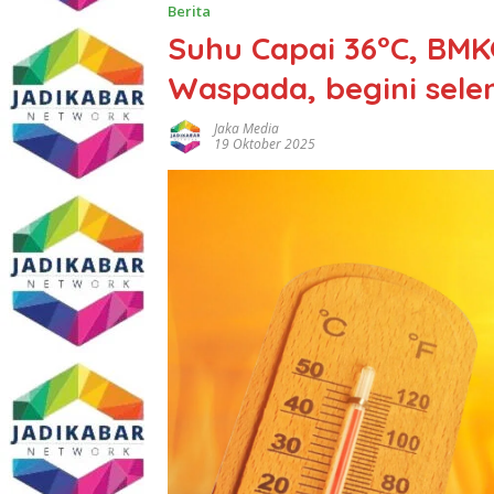
Berita
Suhu Capai 36°C, BM
Waspada, begini sele
Jaka Media
19 Oktober 2025