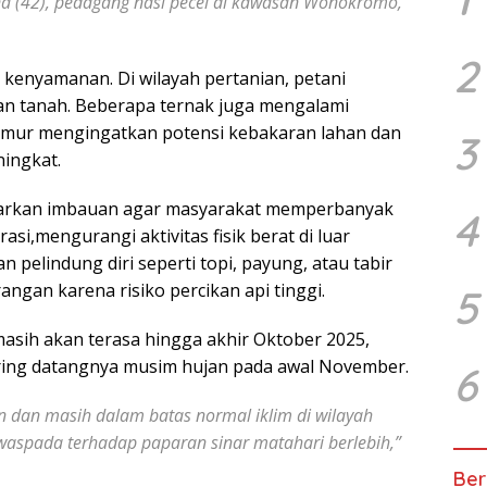
na (42), pedagang nasi pecel di kawasan Wonokromo,
2
enyamanan. Di wilayah pertanian, petani
n tanah. Beberapa ternak juga mengalami
mur mengingatkan potensi kebakaran lahan dan
3
ingkat.
uarkan imbauan agar masyarakat memperbanyak
4
si,mengurangi aktivitas fisik berat di luar
pelindung diri seperti topi, payung, atau tabir
gan karena risiko percikan api tinggi.
5
asih akan terasa hingga akhir Oktober 2025,
ring datangnya musim hujan pada awal November.
6
an dan masih dalam batas normal iklim di wilayah
waspada terhadap paparan sinar matahari berlebih,”
Ber