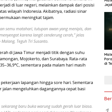
Mist
jadi di luar negeri, melainkan dampak dari posisi
Jeja
as wilayah Indonesia. Akibatnya, radiasi sinar
 permukaan meningkat tajam.
rakan semu matahari, tutupan awan yang menipis, dan
 menyengat karena langit cenderung cerah,” jelas
 Malang, Teguh Tri Susanto.
ah di Jawa Timur menjadi titik dengan suhu
Mist
, Lamongan, Mojokerto, dan Surabaya. Rata-rata
Poro
di T
i 35–36,9°C, sementara pada malam hari masih
 pekerjaan lapangan hingga sore hari. Sementara
ir jalan mengeluhkan dagangannya cepat basi
Ber
, sekarang baru buka warung sudah gerah luar biasa.
1