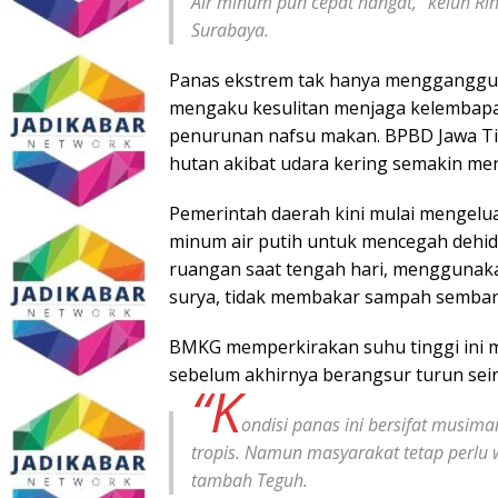
Air minum pun cepat hangat,” keluh Ri
Surabaya.
Panas ekstrem tak hanya mengganggu k
mengaku kesulitan menjaga kelembapa
penurunan nafsu makan. BPBD Jawa Ti
hutan akibat udara kering semakin men
Pemerintah daerah kini mulai mengel
minum air putih untuk mencegah dehidra
ruangan saat tengah hari, menggunakan 
surya, tidak membakar sampah sembaran
BMKG memperkirakan suhu tinggi ini m
sebelum akhirnya berangsur turun sei
“K
ondisi panas ini bersifat musim
tropis. Namun masyarakat tetap perlu 
tambah Teguh.