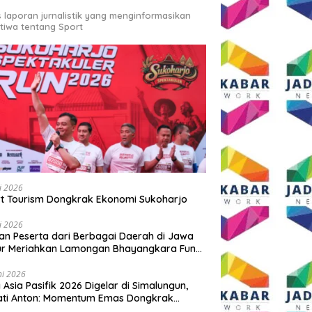
s laporan jurnalistik yang menginformasikan
stiwa tentang Sport
li 2026
t Tourism Dongkrak Ekonomi Sukoharjo
li 2026
an Peserta dari Berbagai Daerah di Jawa
ur Meriahkan Lamongan Bhayangkara Fun
 2026
ni 2026
y Asia Pasifik 2026 Digelar di Simalungun,
ati Anton: Momentum Emas Dongkrak
wisata dan Ekonomi Daerah