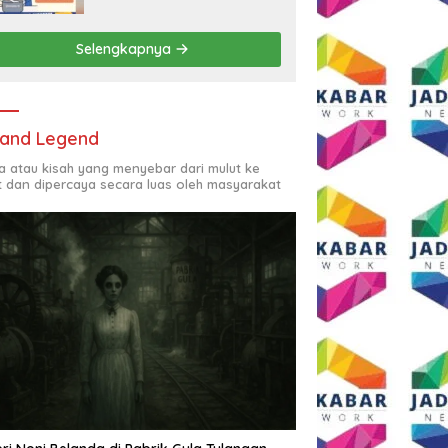
Rp2,5 Juta per Bulan
Selengkapnya
and Legend
ta atau kisah yang menyebar dari mulut ke
t dan dipercaya secara luas oleh masyarakat