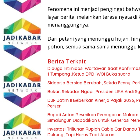
Fenomena ini menjadi pengingat bahwa 
layar berita, melainkan terasa nyata di
menanggungnya.
Dari petani yang menunggu hujan, hin
pohon, semua sama-sama menunggu ke
Berita Terkait
Diduga Intimidasi Wartawan Saat Konfirm
1 Tumpang ,Ketua DPD IWOI Buka suara
Sidoarjo Bersiap Berubah, Sekda Fenny: Per
Bukan Sekadar Ngopi, Presiden LIRA Andi Sy
DJP Jatim II Beberkan Kinerja Pajak 2026, 
Persen
Bupati Anton Resmikan Pemugaran Makam d
Simalungun Diabadikan untuk Generasi Me
Investasi Triliunan Rupiah Cable Car Dana
Dukung, Tapi Harus Taat Aturan