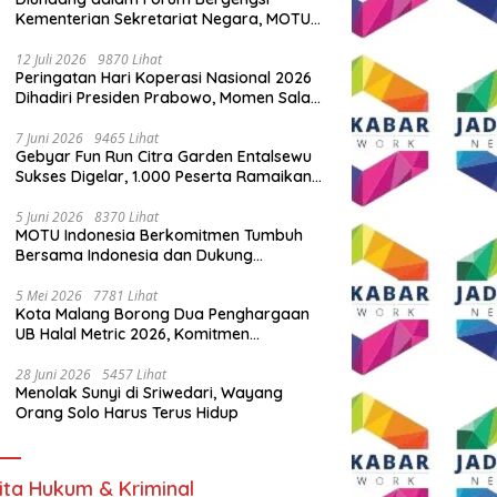
Kementerian Sekretariat Negara, MOTU
Indonesia Tunjukkan Komitmen untuk
Indonesia
12 Juli 2026
9870 Lihat
Peringatan Hari Koperasi Nasional 2026
Dihadiri Presiden Prabowo, Momen Salam
Komando Viral
7 Juni 2026
9465 Lihat
Gebyar Fun Run Citra Garden Entalsewu
Sukses Digelar, 1.000 Peserta Ramaikan
Ajang Hidup Sehat
5 Juni 2026
8370 Lihat
MOTU Indonesia Berkomitmen Tumbuh
Bersama Indonesia dan Dukung
Percepatan Kendaraan Listrik Nasional
5 Mei 2026
7781 Lihat
Kota Malang Borong Dua Penghargaan
UB Halal Metric 2026, Komitmen
Ekosistem Halal Kian Diperkuat
28 Juni 2026
5457 Lihat
Menolak Sunyi di Sriwedari, Wayang
Orang Solo Harus Terus Hidup
ita Hukum & Kriminal