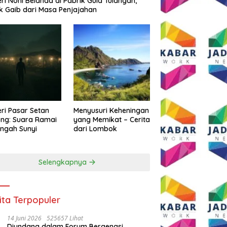
eri Noni Belanda di Pabrik Gula Tulangan,
k Gaib dari Masa Penjajahan
eri Pasar Setan
Menyusuri Keheningan
ng: Suara Ramai
yang Memikat – Cerita
engah Sunyi
dari Lombok
Selengkapnya
ita Terpopuler
14 Juni 2026
525657 Lihat
Diundang dalam Forum Bergengsi