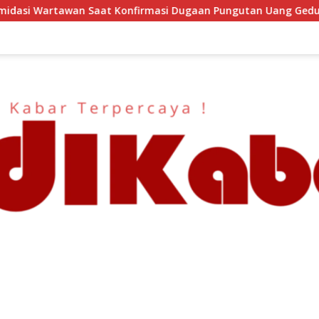
asi Dugaan Pungutan Uang Gedung, Anggota Komite SMAN 1 Tu