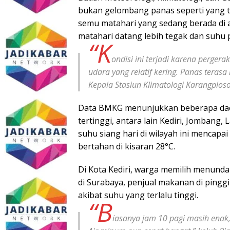
bukan gelombang panas seperti yang ter
semu matahari yang sedang berada di at
matahari datang lebih tegak dan suhu
“K
ondisi ini terjadi karena perge
udara yang relatif kering. Panas terasa
Kepala Stasiun Klimatologi Karangploso
Data BMKG menunjukkan beberapa daer
tertinggi, antara lain Kediri, Jombang
suhu siang hari di wilayah ini mencapa
bertahan di kisaran 28°C.
Di Kota Kediri, warga memilih menunda
di Surabaya, penjual makanan di pingg
akibat suhu yang terlalu tinggi.
“B
iasanya jam 10 pagi masih enak