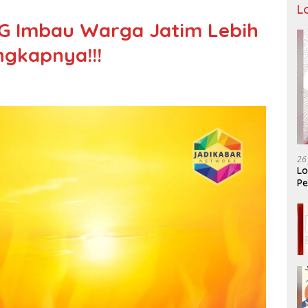
L
KG Imbau Warga Jatim Lebih
ngkapnya!!!
26
Lo
Pe
Ar