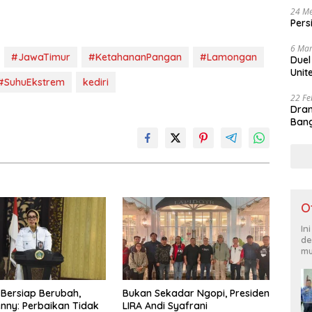
24 Me
Pers
6 Mar
#JawaTimur
#KetahananPangan
#Lamongan
Duel
Unit
#SuhuEkstrem
kediri
22 Fe
Dram
Bang
O
In
de
mu
 Bersiap Berubah,
Bukan Sekadar Ngopi, Presiden
nny: Perbaikan Tidak
LIRA Andi Syafrani