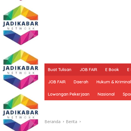
Buat Tulisan
JOB FAIR
E Book
E
JOB FAIR
Daerah
Hukum & Kriminal
Lowongan Pekerjaan
Nasional
Spo
Beranda
Berita