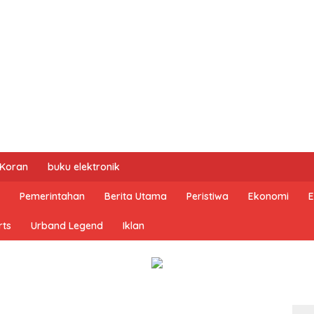
 Koran
buku elektronik
Pemerintahan
Berita Utama
Peristiwa
Ekonomi
E
rts
Urband Legend
Iklan