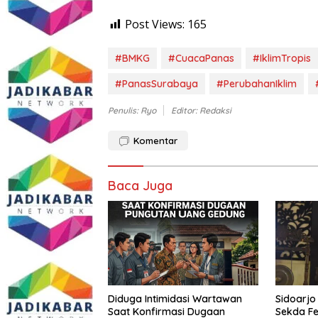
Post Views:
165
#BMKG
#CuacaPanas
#IklimTropis
#PanasSurabaya
#PerubahanIklim
Penulis: Ryo
Editor: Redaksi
Komentar
Baca Juga
Diduga Intimidasi Wartawan
Sidoarjo
Saat Konfirmasi Dugaan
Sekda Fe