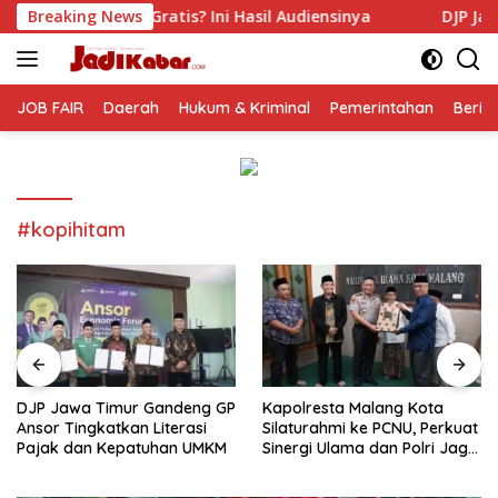
Langsung
is? Ini Hasil Audiensinya
Breaking News
DJP Jawa Timur Gandeng GP
ke
konten
JOB FAIR
Daerah
Hukum & Kriminal
Pemerintahan
Berit
#kopihitam
DJP Jawa Timur Gandeng GP
Kapolresta Malang Kota
Ansor Tingkatkan Literasi
Silaturahmi ke PCNU, Perkuat
Pajak dan Kepatuhan UMKM
Sinergi Ulama dan Polri Jaga
Kamtibmas Khususnya
Persoalan Sosial