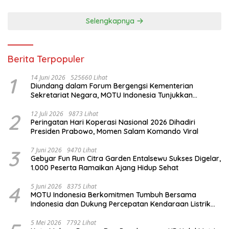
Selengkapnya
Berita Terpopuler
1
14 Juni 2026
525660 Lihat
Diundang dalam Forum Bergengsi Kementerian
Sekretariat Negara, MOTU Indonesia Tunjukkan
Komitmen untuk Indonesia
2
12 Juli 2026
9873 Lihat
Peringatan Hari Koperasi Nasional 2026 Dihadiri
Presiden Prabowo, Momen Salam Komando Viral
3
7 Juni 2026
9470 Lihat
Gebyar Fun Run Citra Garden Entalsewu Sukses Digelar,
1.000 Peserta Ramaikan Ajang Hidup Sehat
4
5 Juni 2026
8375 Lihat
MOTU Indonesia Berkomitmen Tumbuh Bersama
Indonesia dan Dukung Percepatan Kendaraan Listrik
Nasional
5 Mei 2026
7792 Lihat