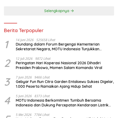
Selengkapnya
Berita Terpopuler
1
14 Juni 2026
525658 Lihat
Diundang dalam Forum Bergengsi Kementerian
Sekretariat Negara, MOTU Indonesia Tunjukkan
Komitmen untuk Indonesia
2
12 Juli 2026
9872 Lihat
Peringatan Hari Koperasi Nasional 2026 Dihadiri
Presiden Prabowo, Momen Salam Komando Viral
3
7 Juni 2026
9466 Lihat
Gebyar Fun Run Citra Garden Entalsewu Sukses Digelar,
1.000 Peserta Ramaikan Ajang Hidup Sehat
4
5 Juni 2026
8373 Lihat
MOTU Indonesia Berkomitmen Tumbuh Bersama
Indonesia dan Dukung Percepatan Kendaraan Listrik
Nasional
5 Mei 2026
7784 Lihat