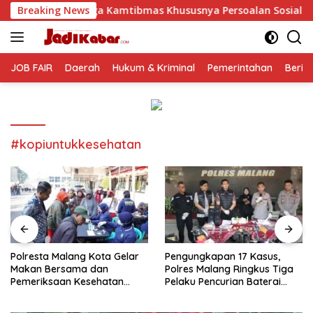
Langsung
Kamtibmas Khususnya Persoalan Sosial
Breaking News
Polresta Malang
ke
konten
JOB FAIR
Daerah
Hukum & Kriminal
Pemerintahan
Berit
#kopiuntukkesehatan
Polresta Malang Kota Gelar
Pengungkapan 17 Kasus,
Makan Bersama dan
Polres Malang Ringkus Tiga
Pemeriksaan Kesehatan
Pelaku Pencurian Baterai
Gratis, Perkuat Pelayanan
Tower Telekomunikasi
untuk Masyarakat