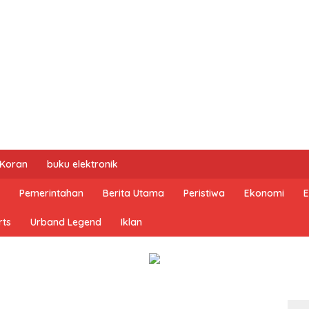
 Koran
buku elektronik
Pemerintahan
Berita Utama
Peristiwa
Ekonomi
E
rts
Urband Legend
Iklan