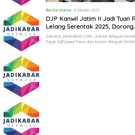
Berita Utama
8 Oktober 2025
DJP Kanwil Jatim II Jadi Tuan
Lelang Serentak 2025, Dorong
Optimalisasi Penerimaan Nega
Sidoarjo, JADIKABAR.COM – Kantor Wilayah Direkt
Pajak (DJP) Jawa Timur dan Kantor Wilayah Direk