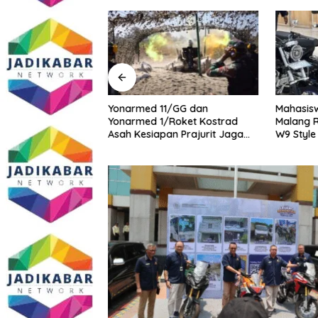
midasi Wartawan
Yonarmed 11/GG dan
Mahasisw
masi Dugaan
Yonarmed 1/Roket Kostrad
Malang R
ang Gedung,
Asah Kesiapan Prajurit Jaga
W9 Style
ite SMAN 1
Kedaulatan NKRI
tua DPD IWOI