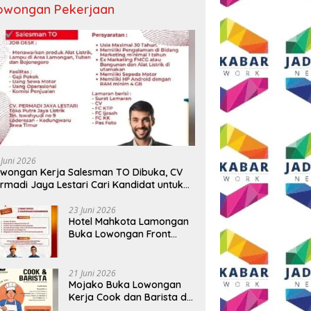
owongan Pekerjaan
 Sekadar Ngopi, Presiden
Sambut HUT RI ke-81, Grand
D
Andi Syafrani
Mercure Malang Mirama Gelar
P
lidasikan Kekuatan
Opening Ceremony Olimpiade
T
isasi di Malang
Agustusan 2026
T
 Juni 2026
wongan Kerja Salesman TO Dibuka, CV
rmadi Jaya Lestari Cari Kandidat untuk
ea Lamongan, Tuban, dan Bojonegoro
23 Juni 2026
Hotel Mahkota Lamongan
Buka Lowongan Front
Office dan Maintenance
Engineering, Simak
Syaratnya
21 Juni 2026
Mojako Buka Lowongan
Kerja Cook dan Barista di
Surabaya, Gaji Hingga