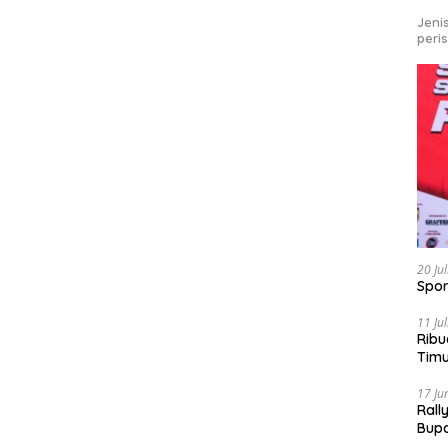
Jeni
peri
20 Ju
Spor
11 Ju
Ribu
Tim
Bike
17 Ju
Rall
Bup
Pari