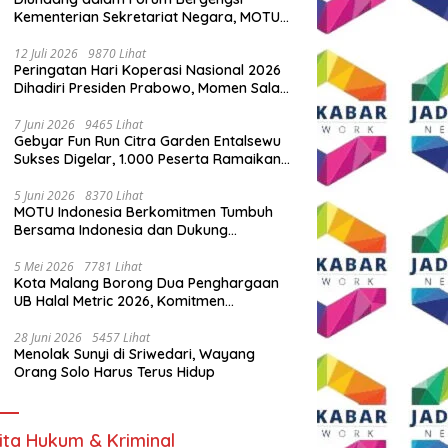
Kementerian Sekretariat Negara, MOTU
Indonesia Tunjukkan Komitmen untuk
Indonesia
12 Juli 2026
9870 Lihat
Peringatan Hari Koperasi Nasional 2026
Dihadiri Presiden Prabowo, Momen Salam
Komando Viral
7 Juni 2026
9465 Lihat
Gebyar Fun Run Citra Garden Entalsewu
Sukses Digelar, 1.000 Peserta Ramaikan
Ajang Hidup Sehat
5 Juni 2026
8370 Lihat
MOTU Indonesia Berkomitmen Tumbuh
Bersama Indonesia dan Dukung
Percepatan Kendaraan Listrik Nasional
5 Mei 2026
7781 Lihat
Kota Malang Borong Dua Penghargaan
UB Halal Metric 2026, Komitmen
Ekosistem Halal Kian Diperkuat
28 Juni 2026
5457 Lihat
Menolak Sunyi di Sriwedari, Wayang
Orang Solo Harus Terus Hidup
ita Hukum & Kriminal