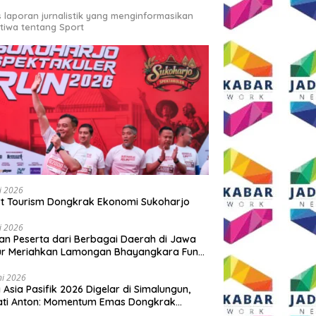
s laporan jurnalistik yang menginformasikan
stiwa tentang Sport
li 2026
t Tourism Dongkrak Ekonomi Sukoharjo
li 2026
an Peserta dari Berbagai Daerah di Jawa
ur Meriahkan Lamongan Bhayangkara Fun
 2026
ni 2026
y Asia Pasifik 2026 Digelar di Simalungun,
ati Anton: Momentum Emas Dongkrak
wisata dan Ekonomi Daerah