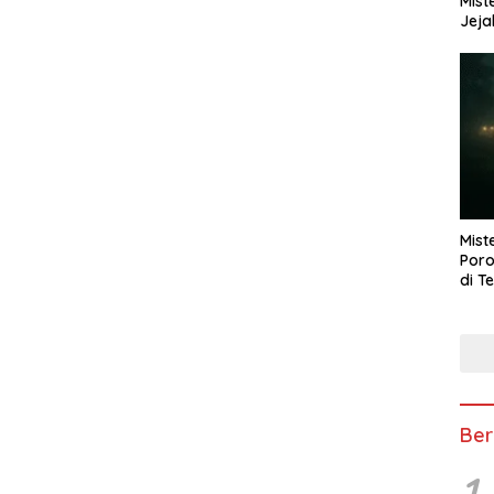
Mist
Jeja
Mist
Poro
di T
Ber
1