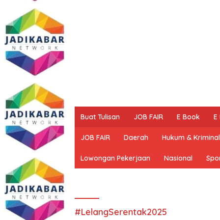
Buat Tulisan
JOB FAIR
E Book
E
JOB FAIR
Daerah
Hukum & Kriminal
Lowongan Pekerjaan
Nasional
Spo
#LelangSerentak2025