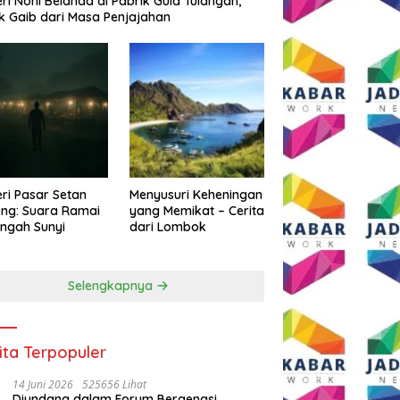
eri Noni Belanda di Pabrik Gula Tulangan,
k Gaib dari Masa Penjajahan
eri Pasar Setan
Menyusuri Keheningan
ng: Suara Ramai
yang Memikat – Cerita
engah Sunyi
dari Lombok
Selengkapnya
ita Terpopuler
14 Juni 2026
525656 Lihat
Diundang dalam Forum Bergengsi