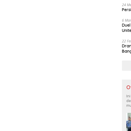
24 Me
Pers
6 Mar
Duel
Unit
22 Fe
Dram
Bang
O
In
de
mu