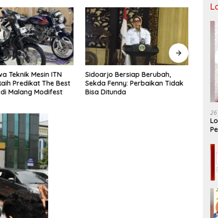
L
a Teknik Mesin ITN
Sidoarjo Bersiap Berubah,
Bukan
aih Predikat The Best
Sekda Fenny: Perbaikan Tidak
LIRA 
 di Malang Modifest
Bisa Ditunda
Konso
Organ
26
Lo
Pe
Ar