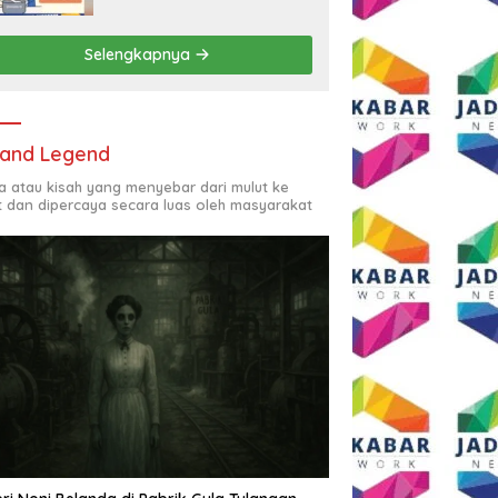
Rp2,5 Juta per Bulan
Selengkapnya
and Legend
ta atau kisah yang menyebar dari mulut ke
t dan dipercaya secara luas oleh masyarakat