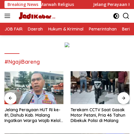
Langsung
Marwah Religius
Breaking News
Jelang Perayaan HUT RI ke-81, Dishub 
ke
konten
JOB FAIR
Daerah
Hukum & Kriminal
Pemerintahan
Berit
#NgajiBareng
Jelang Perayaan HUT RI ke-
Terekam CCTV Saat Gasak
81, Dishub Kab. Malang
Motor Petani, Pria 46 Tahun
Ingatkan Warga Wajib Kelola
Dibekuk Polisi di Malang
Izin Penutupan Jalan