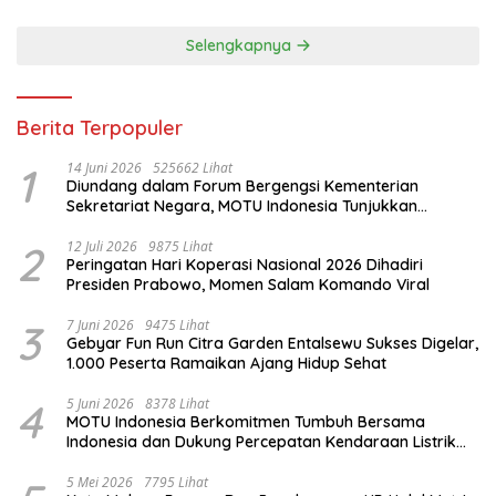
Selengkapnya
Berita Terpopuler
1
14 Juni 2026
525662 Lihat
Diundang dalam Forum Bergengsi Kementerian
Sekretariat Negara, MOTU Indonesia Tunjukkan
Komitmen untuk Indonesia
2
12 Juli 2026
9875 Lihat
Peringatan Hari Koperasi Nasional 2026 Dihadiri
Presiden Prabowo, Momen Salam Komando Viral
3
7 Juni 2026
9475 Lihat
Gebyar Fun Run Citra Garden Entalsewu Sukses Digelar,
1.000 Peserta Ramaikan Ajang Hidup Sehat
4
5 Juni 2026
8378 Lihat
MOTU Indonesia Berkomitmen Tumbuh Bersama
Indonesia dan Dukung Percepatan Kendaraan Listrik
Nasional
5 Mei 2026
7795 Lihat