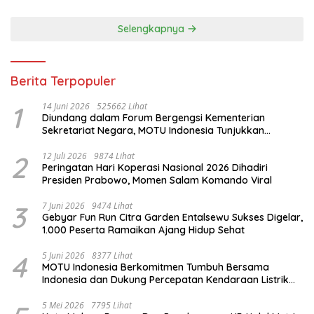
Selengkapnya
Berita Terpopuler
1
14 Juni 2026
525662 Lihat
Diundang dalam Forum Bergengsi Kementerian
Sekretariat Negara, MOTU Indonesia Tunjukkan
Komitmen untuk Indonesia
2
12 Juli 2026
9874 Lihat
Peringatan Hari Koperasi Nasional 2026 Dihadiri
Presiden Prabowo, Momen Salam Komando Viral
3
7 Juni 2026
9474 Lihat
Gebyar Fun Run Citra Garden Entalsewu Sukses Digelar,
1.000 Peserta Ramaikan Ajang Hidup Sehat
4
5 Juni 2026
8377 Lihat
MOTU Indonesia Berkomitmen Tumbuh Bersama
Indonesia dan Dukung Percepatan Kendaraan Listrik
Nasional
5 Mei 2026
7795 Lihat