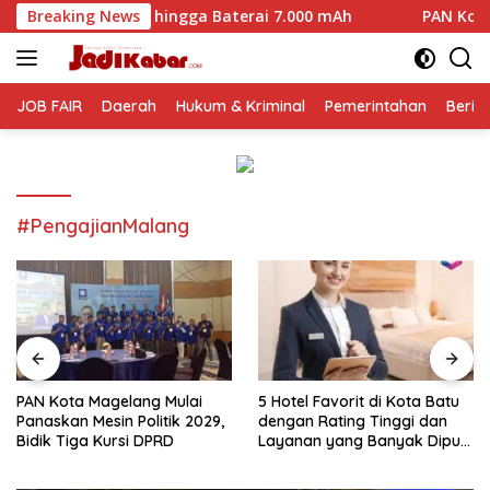
Langsung
MP hingga Baterai 7.000 mAh
Breaking News
PAN Kota Magelang Mulai P
ke
konten
JOB FAIR
Daerah
Hukum & Kriminal
Pemerintahan
Berit
#PengajianMalang
PAN Kota Magelang Mulai
5 Hotel Favorit di Kota Batu
Panaskan Mesin Politik 2029,
dengan Rating Tinggi dan
Bidik Tiga Kursi DPRD
Layanan yang Banyak Dipuji
Pengunjung