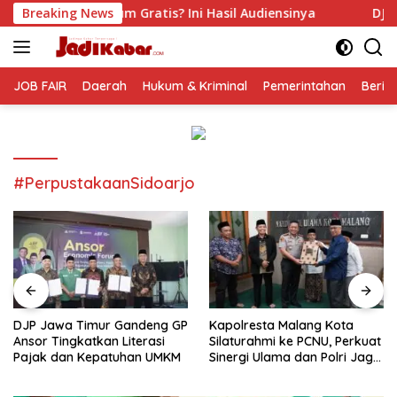
Langsung
ratis? Ini Hasil Audiensinya
Breaking News
DJP Jawa Timur Gandeng 
ke
konten
JOB FAIR
Daerah
Hukum & Kriminal
Pemerintahan
Berit
#PerpustakaanSidoarjo
DJP Jawa Timur Gandeng GP
Kapolresta Malang Kota
Ansor Tingkatkan Literasi
Silaturahmi ke PCNU, Perkuat
Pajak dan Kepatuhan UMKM
Sinergi Ulama dan Polri Jaga
Kamtibmas Khususnya
Persoalan Sosial