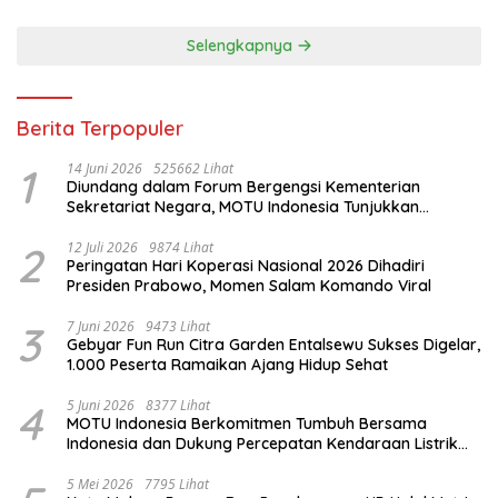
Selengkapnya
Berita Terpopuler
1
14 Juni 2026
525662 Lihat
Diundang dalam Forum Bergengsi Kementerian
Sekretariat Negara, MOTU Indonesia Tunjukkan
Komitmen untuk Indonesia
2
12 Juli 2026
9874 Lihat
Peringatan Hari Koperasi Nasional 2026 Dihadiri
Presiden Prabowo, Momen Salam Komando Viral
3
7 Juni 2026
9473 Lihat
Gebyar Fun Run Citra Garden Entalsewu Sukses Digelar,
1.000 Peserta Ramaikan Ajang Hidup Sehat
4
5 Juni 2026
8377 Lihat
MOTU Indonesia Berkomitmen Tumbuh Bersama
Indonesia dan Dukung Percepatan Kendaraan Listrik
Nasional
5 Mei 2026
7795 Lihat