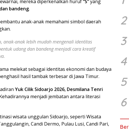
 mewarnai, mereka diperkenalkan huruf
“S”
yang
dan bandeng
.
2
 membantu anak-anak memahami simbol daerah
gkan.
3
, anak-anak lebih mudah mengenali identitas
 bentuk udang dan bandeng menjadi cara kreatif
ya.
4
lama melekat sebagai identitas ekonomi dan budaya
penghasil hasil tambak terbesar di Jawa Timur.
5
hadiran
Yuk Cilik Sidoarjo 2026, Desmilana Tenri
Kehadirannya menjadi jembatan antara literasi
6
inasi wisata unggulan Sidoarjo, seperti Wisata
Tanggulangin, Candi Dermo, Pulau Lusi, Candi Pari,
Ber