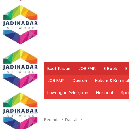
Buat Tulisan
JOB FAIR
E Book
E
JOB FAIR
Daerah
Hukum & Kriminal
Lowongan Pekerjaan
Nasional
Spo
Beranda
Daerah