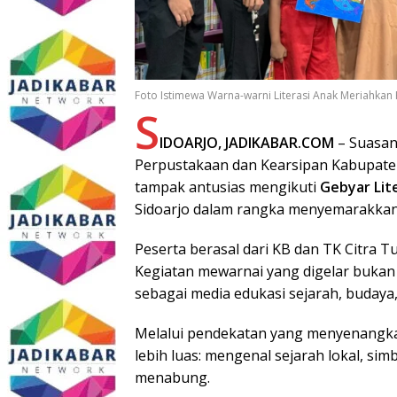
Foto Istimewa Warna-warni Literasi Anak Meriahkan
S
IDOARJO, JADIKABAR.COM
– Suasan
Perpustakaan dan Kearsipan Kabupaten S
tampak antusias mengikuti
Gebyar Lit
Sidoarjo dalam rangka menyemarakkan H
Peserta berasal dari KB dan TK Citra T
Kegiatan mewarnai yang digelar bukan s
sebagai media edukasi sejarah, budaya, 
Melalui pendekatan yang menyenangkan,
lebih luas: mengenal sejarah lokal, sim
menabung.