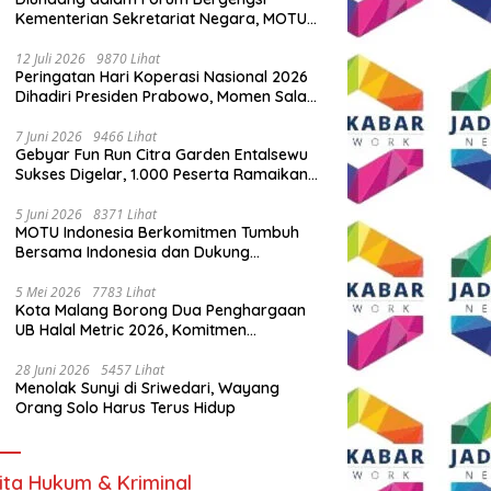
Kementerian Sekretariat Negara, MOTU
Indonesia Tunjukkan Komitmen untuk
Indonesia
12 Juli 2026
9870 Lihat
Peringatan Hari Koperasi Nasional 2026
Dihadiri Presiden Prabowo, Momen Salam
Komando Viral
7 Juni 2026
9466 Lihat
Gebyar Fun Run Citra Garden Entalsewu
Sukses Digelar, 1.000 Peserta Ramaikan
Ajang Hidup Sehat
5 Juni 2026
8371 Lihat
MOTU Indonesia Berkomitmen Tumbuh
Bersama Indonesia dan Dukung
Percepatan Kendaraan Listrik Nasional
5 Mei 2026
7783 Lihat
Kota Malang Borong Dua Penghargaan
UB Halal Metric 2026, Komitmen
Ekosistem Halal Kian Diperkuat
28 Juni 2026
5457 Lihat
Menolak Sunyi di Sriwedari, Wayang
Orang Solo Harus Terus Hidup
ita Hukum & Kriminal