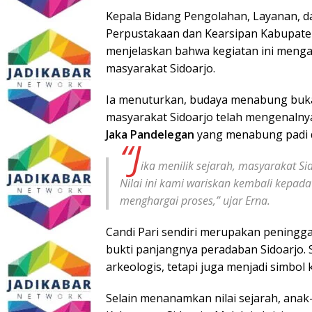
Kepala Bidang Pengolahan, Layanan, d
Perpustakaan dan Kearsipan Kabupate
menjelaskan bahwa kegiatan ini mengang
masyarakat Sidoarjo.
Ia menuturkan, budaya menabung bukan
masyarakat Sidoarjo telah mengenalnya
Jaka Pandelegan
yang menabung padi 
“J
ika menilik sejarah, masyarakat 
Nilai ini kami wariskan kembali kepada 
menghargai proses,” ujar Erna.
Candi Pari sendiri merupakan peningga
bukti panjangnya peradaban Sidoarjo. S
arkeologis, tetapi juga menjadi simbol 
Selain menanamkan nilai sejarah, anak-