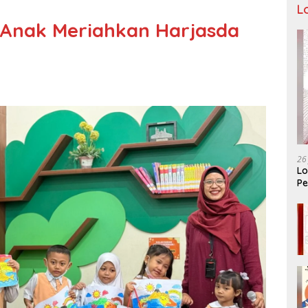
L
 Anak Meriahkan Harjasda
26
Lo
Pe
Ar