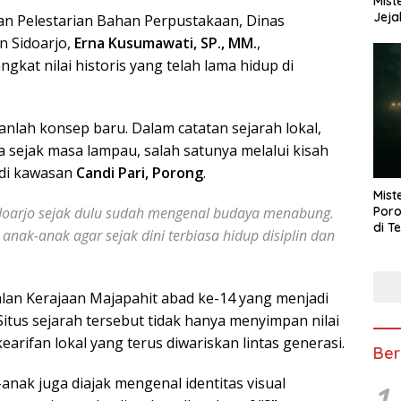
Mist
Jeja
an Pelestarian Bahan Perpustakaan, Dinas
n Sidoarjo,
Erna Kusumawati, SP., MM.
,
kat nilai historis yang telah lama hidup di
lah konsep baru. Dalam catatan sejarah lokal,
 sejak masa lampau, salah satunya melalui kisah
di kawasan
Candi Pari, Porong
.
Mist
Poro
Sidoarjo sejak dulu sudah mengenal budaya menabung.
di T
anak-anak agar sejak dini terbiasa hidup disiplin dan
lan Kerajaan Majapahit abad ke-14 yang menjadi
itus sejarah tersebut tidak hanya menyimpan nilai
kearifan lokal yang terus diwariskan lintas generasi.
Ber
anak juga diajak mengenal identitas visual
1