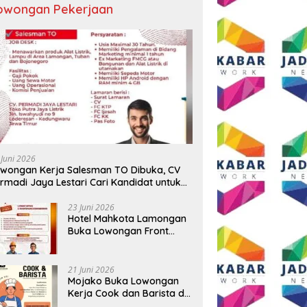
owongan Pekerjaan
 Juni 2026
wongan Kerja Salesman TO Dibuka, CV
rmadi Jaya Lestari Cari Kandidat untuk
ea Lamongan, Tuban, dan Bojonegoro
23 Juni 2026
Hotel Mahkota Lamongan
Buka Lowongan Front
Office dan Maintenance
Engineering, Simak
Syaratnya
21 Juni 2026
Mojako Buka Lowongan
Kerja Cook dan Barista di
Surabaya, Gaji Hingga