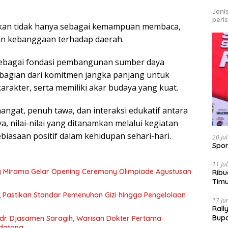
Jeni
peri
sisikan tidak hanya sebagai kemampuan membaca,
an kebanggaan terhadap daerah.
sebagai fondasi pembangunan sumber daya
 bagian dari komitmen jangka panjang untuk
rakter, serta memiliki akar budaya yang kuat.
ngat, penuh tawa, dan interaksi edukatif antara
a, nilai-nilai yang ditanamkan melalui kegiatan
biasaan positif dalam kehidupan sehari-hari.
20 Ju
Spor
11 Ju
g Mirama Gelar Opening Ceremony Olimpiade Agustusan
Ribu
Tim
Bike
, Pastikan Standar Pemenuhan Gizi hingga Pengelolaan
17 Ju
Rall
Bup
r. Djasamen Saragih, Warisan Dokter Pertama
Pari
ndatang