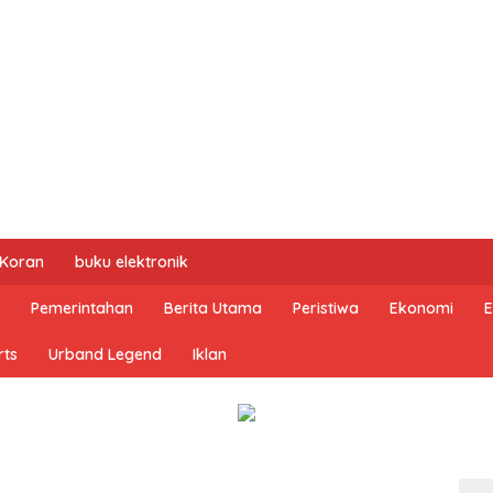
 Koran
buku elektronik
Pemerintahan
Berita Utama
Peristiwa
Ekonomi
E
rts
Urband Legend
Iklan