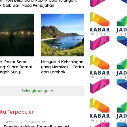
eri Noni Belanda di Pabrik Gula Tulangan,
k Gaib dari Masa Penjajahan
eri Pasar Setan
Menyusuri Keheningan
ng: Suara Ramai
yang Memikat – Cerita
engah Sunyi
dari Lombok
Selengkapnya
ita Terpopuler
14 Juni 2026
525657 Lihat
Diundang dalam Forum Bergengsi