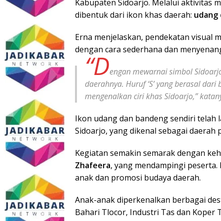
Kabupaten Sidoarjo. Melalui aktivitas
dibentuk dari ikon khas daerah:
udang 
Erna menjelaskan, pendekatan visual
dengan cara sederhana dan menyenan
“D
engan mewarnai simbol Sidoarjo
daerahnya. Huruf ‘S’ yang berasal dari
mengenalkan ciri khas Sidoarjo,” katan
Ikon udang dan bandeng sendiri telah 
Sidoarjo, yang dikenal sebagai daerah 
Kegiatan semakin semarak dengan ke
Zhafeera
, yang mendampingi peserta. 
anak dan promosi budaya daerah.
Anak-anak diperkenalkan berbagai dest
Bahari Tlocor, Industri Tas dan Koper 