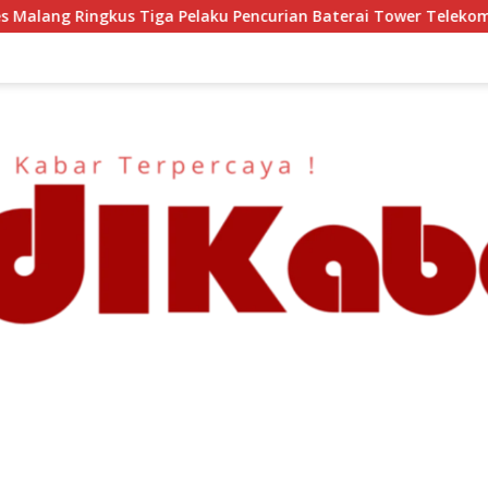
urian Baterai Tower Telekomunikasi
Semangat HUT ke-8