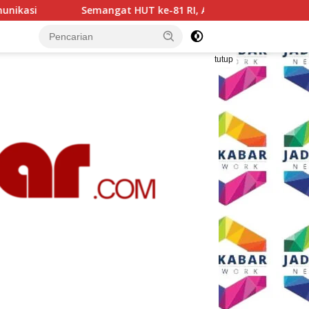
1 RI, AKP Adik Agus Putrawan: Kemerdekaan Harus Dijaga den
tutup