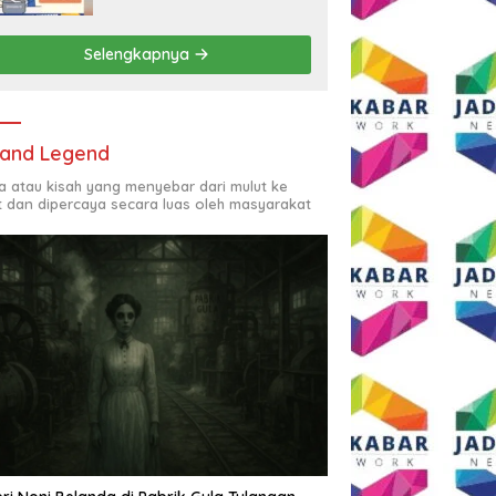
Rp2,5 Juta per Bulan
Selengkapnya
and Legend
ta atau kisah yang menyebar dari mulut ke
t dan dipercaya secara luas oleh masyarakat