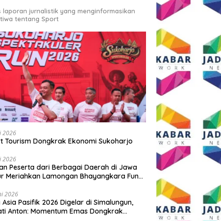
s laporan jurnalistik yang menginformasikan
stiwa tentang Sport
li 2026
t Tourism Dongkrak Ekonomi Sukoharjo
li 2026
an Peserta dari Berbagai Daerah di Jawa
ur Meriahkan Lamongan Bhayangkara Fun
 2026
ni 2026
y Asia Pasifik 2026 Digelar di Simalungun,
ati Anton: Momentum Emas Dongkrak
wisata dan Ekonomi Daerah