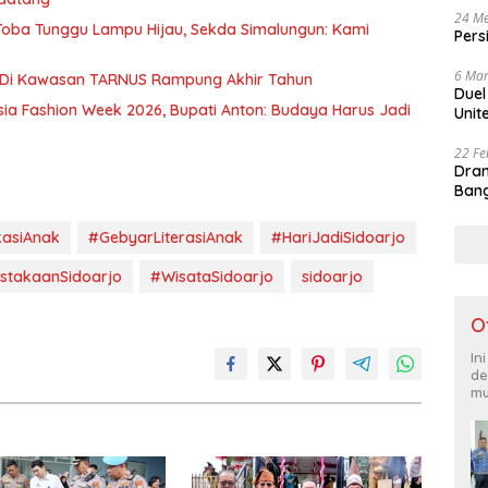
24 Me
u Toba Tunggu Lampu Hijau, Sekda Simalungun: Kami
Pers
6 Mar
 Di Kawasan TARNUS Rampung Akhir Tahun
Duel
sia Fashion Week 2026, Bupati Anton: Budaya Harus Jadi
Unit
22 Fe
Dram
Bang
asiAnak
#GebyarLiterasiAnak
#HariJadiSidoarjo
stakaanSidoarjo
#WisataSidoarjo
sidoarjo
O
In
de
mu