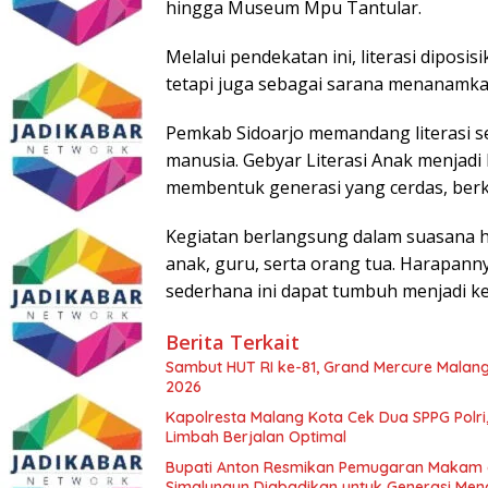
hingga Museum Mpu Tantular.
Melalui pendekatan ini, literasi dipo
tetapi juga sebagai sarana menanamk
Pemkab Sidoarjo memandang literasi 
manusia. Gebyar Literasi Anak menjadi
membentuk generasi yang cerdas, berka
Kegiatan berlangsung dalam suasana ha
anak, guru, serta orang tua. Harapanny
sederhana ini dapat tumbuh menjadi ke
Berita Terkait
Sambut HUT RI ke-81, Grand Mercure Malan
2026
Kapolresta Malang Kota Cek Dua SPPG Polri
Limbah Berjalan Optimal
Bupati Anton Resmikan Pemugaran Makam d
Simalungun Diabadikan untuk Generasi Me