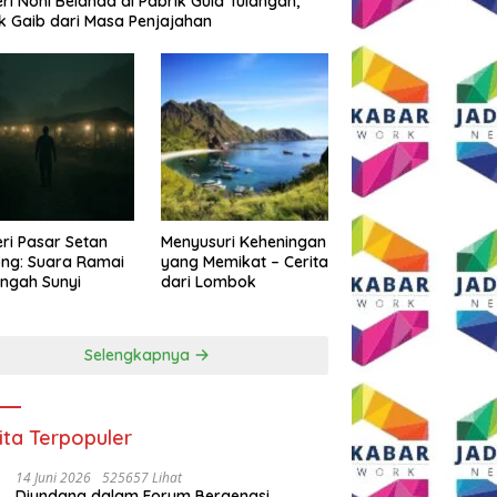
eri Noni Belanda di Pabrik Gula Tulangan,
k Gaib dari Masa Penjajahan
eri Pasar Setan
Menyusuri Keheningan
ng: Suara Ramai
yang Memikat – Cerita
engah Sunyi
dari Lombok
Selengkapnya
ita Terpopuler
14 Juni 2026
525657 Lihat
Diundang dalam Forum Bergengsi