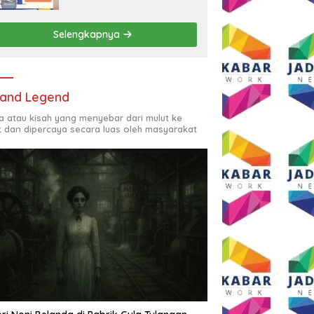
Rp2,5 Juta per Bulan
Selengkapnya
and Legend
ta atau kisah yang menyebar dari mulut ke
t dan dipercaya secara luas oleh masyarakat