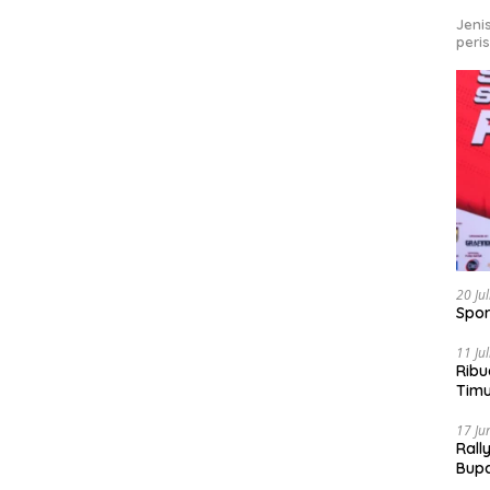
Jeni
peri
20 Ju
Spor
11 Ju
Ribu
Tim
Bike
17 Ju
Rall
Bup
Pari