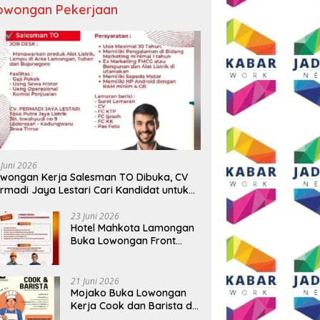
owongan Pekerjaan
 Sekadar Ngopi, Presiden
Sambut HUT RI ke-81, Grand
D
Andi Syafrani
Mercure Malang Mirama Gelar
P
lidasikan Kekuatan
Opening Ceremony Olimpiade
T
isasi di Malang
Agustusan 2026
T
 Juni 2026
wongan Kerja Salesman TO Dibuka, CV
rmadi Jaya Lestari Cari Kandidat untuk
ea Lamongan, Tuban, dan Bojonegoro
23 Juni 2026
Hotel Mahkota Lamongan
Buka Lowongan Front
Office dan Maintenance
Engineering, Simak
Syaratnya
21 Juni 2026
Mojako Buka Lowongan
Kerja Cook dan Barista di
Surabaya, Gaji Hingga