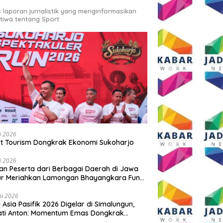
s laporan jurnalistik yang menginformasikan
stiwa tentang Sport
li 2026
t Tourism Dongkrak Ekonomi Sukoharjo
li 2026
an Peserta dari Berbagai Daerah di Jawa
ur Meriahkan Lamongan Bhayangkara Fun
 2026
ni 2026
y Asia Pasifik 2026 Digelar di Simalungun,
ati Anton: Momentum Emas Dongkrak
wisata dan Ekonomi Daerah