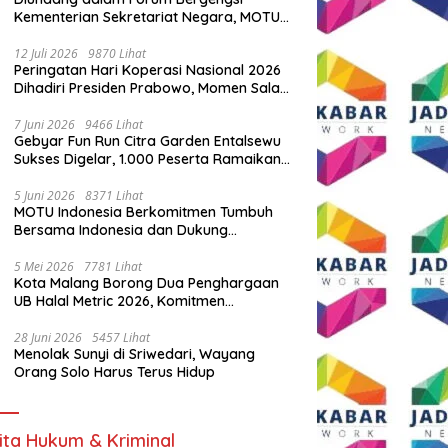
Kementerian Sekretariat Negara, MOTU
Indonesia Tunjukkan Komitmen untuk
Indonesia
12 Juli 2026
9870 Lihat
Peringatan Hari Koperasi Nasional 2026
Dihadiri Presiden Prabowo, Momen Salam
Komando Viral
7 Juni 2026
9466 Lihat
Gebyar Fun Run Citra Garden Entalsewu
Sukses Digelar, 1.000 Peserta Ramaikan
Ajang Hidup Sehat
5 Juni 2026
8371 Lihat
MOTU Indonesia Berkomitmen Tumbuh
Bersama Indonesia dan Dukung
Percepatan Kendaraan Listrik Nasional
5 Mei 2026
7781 Lihat
Kota Malang Borong Dua Penghargaan
UB Halal Metric 2026, Komitmen
Ekosistem Halal Kian Diperkuat
28 Juni 2026
5457 Lihat
Menolak Sunyi di Sriwedari, Wayang
Orang Solo Harus Terus Hidup
ita Hukum & Kriminal