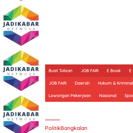
Buat Tulisan
JOB FAIR
E Book
E
JOB FAIR
Daerah
Hukum & Kriminal
Lowongan Pekerjaan
Nasional
Spo
PolitikBangkalan