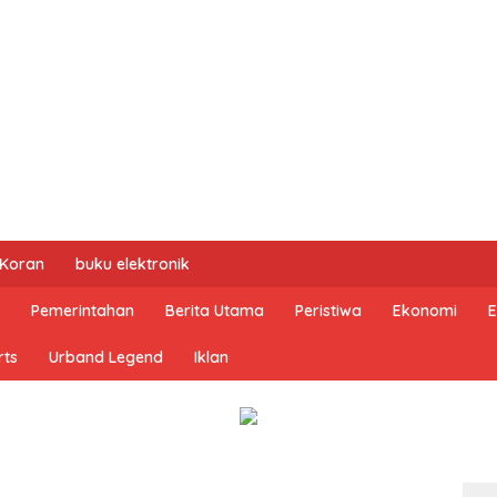
 Koran
buku elektronik
Pemerintahan
Berita Utama
Peristiwa
Ekonomi
E
rts
Urband Legend
Iklan