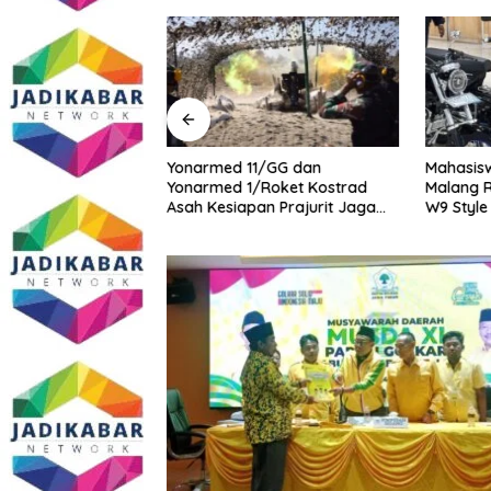
midasi Wartawan
Yonarmed 11/GG dan
Mahasisw
masi Dugaan
Yonarmed 1/Roket Kostrad
Malang R
ang Gedung,
Asah Kesiapan Prajurit Jaga
W9 Style
ite SMAN 1
Kedaulatan NKRI
tua DPD IWOI