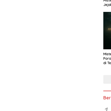
Mist
Jeja
Mist
Poro
di T
Ber
1