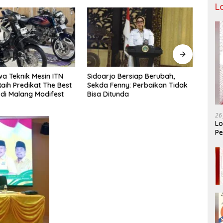
L
a Teknik Mesin ITN
Sidoarjo Bersiap Berubah,
Bukan
aih Predikat The Best
Sekda Fenny: Perbaikan Tidak
LIRA 
 di Malang Modifest
Bisa Ditunda
Konso
Organ
26
Lo
Pe
Ar