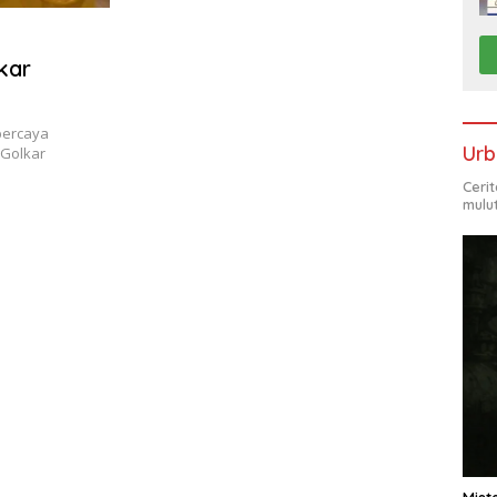
kar
percaya
Urb
 Golkar
Ceri
mulu