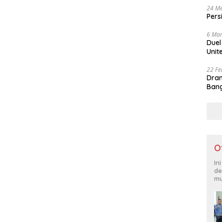
24 Me
Pers
6 Mar
Duel
Unit
22 Fe
Dram
Bang
O
In
de
mu