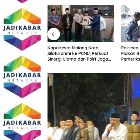
imur Gandeng GP
Kapolresta Malang Kota
Polresta
tkan Literasi
Silaturahmi ke PCNU, Perkuat
Makan B
Kepatuhan UMKM
Sinergi Ulama dan Polri Jaga
Pemeriks
Kamtibmas Khususnya
Perkuat 
Persoalan Sosial
Masyara