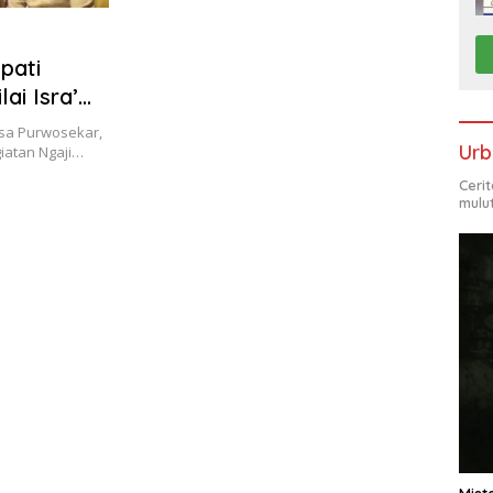
pati
ai Isra’
sa Purwosekar,
Urb
iatan Ngaji…
Ceri
mulu