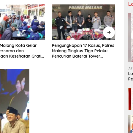
L
 Malang Kota Gelar
Pengungkapan 17 Kasus, Polres
Seman
ersama dan
Malang Ringkus Tiga Pelaku
Adik 
aan Kesehatan Gratis,
Pencurian Baterai Tower
Keme
Pelayanan untuk
Telekomunikasi
denga
kat
Mela
26
Lo
Pe
Ar