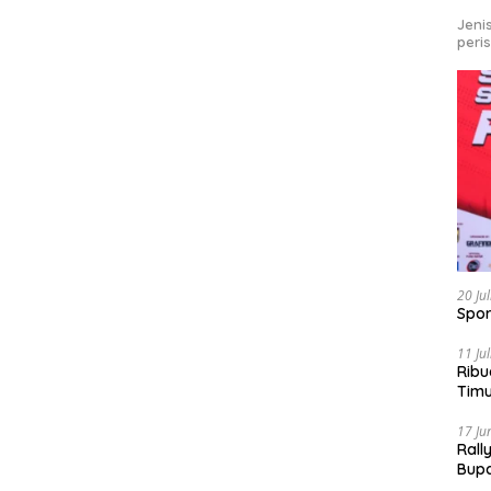
Jeni
peri
20 Ju
Spor
11 Ju
Ribu
Tim
Bike
17 Ju
Rall
Bup
Pari