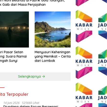
eri Noni Belanda di Pabrik Gula Tulangan,
k Gaib dari Masa Penjajahan
eri Pasar Setan
Menyusuri Keheningan
ng: Suara Ramai
yang Memikat – Cerita
engah Sunyi
dari Lombok
Selengkapnya
ita Terpopuler
14 Juni 2026
525660 Lihat
Diundang dalam Forum Bergengsi