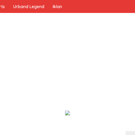
rts
Urband Legend
Iklan