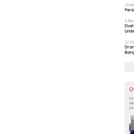
24 Me
Pers
6 Mar
Duel
Unit
22 Fe
Dram
Bang
O
In
de
mu