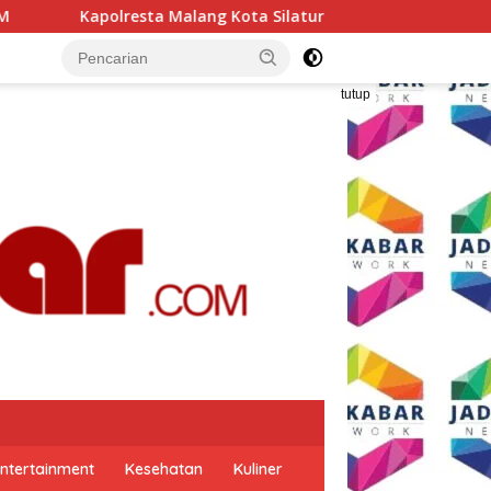
g Kota Silaturahmi ke PCNU, Perkuat Sinergi Ulama dan Polri 
tutup
ntertainment
Kesehatan
Kuliner