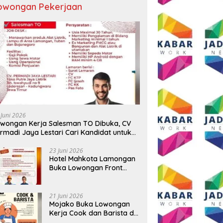
owongan Pekerjaan
gat HUT ke-81 RI, AKP
Tiga BUMD Air Minum Malang
W
Agus Putrawan:
Raya Perkuat Kolaborasi,
M
rdekaan Harus Dijaga
Berangkatkan Kontingen
B
n Integritas dan Perang
Menuju Seleksi Atlet
N
wan Narkoba
PORPAMNAS IX 2026
C
 Juni 2026
wongan Kerja Salesman TO Dibuka, CV
rmadi Jaya Lestari Cari Kandidat untuk
ea Lamongan, Tuban, dan Bojonegoro
23 Juni 2026
Hotel Mahkota Lamongan
Buka Lowongan Front
Office dan Maintenance
Engineering, Simak
Syaratnya
21 Juni 2026
Mojako Buka Lowongan
Kerja Cook dan Barista di
Surabaya, Gaji Hingga