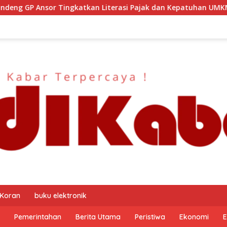
 Literasi Pajak dan Kepatuhan UMKM
Kapolresta Malan
 Koran
buku elektronik
Pemerintahan
Berita Utama
Peristiwa
Ekonomi
E