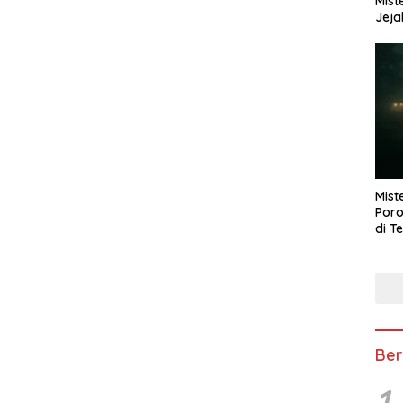
Mist
Jeja
Mist
Poro
di T
Ber
1