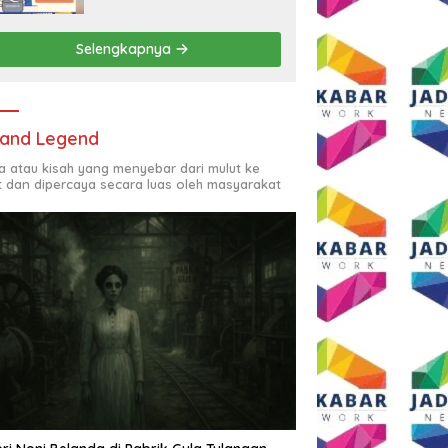
Rp2,5 Juta per Bulan
Selengkapnya
and Legend
ta atau kisah yang menyebar dari mulut ke
t dan dipercaya secara luas oleh masyarakat