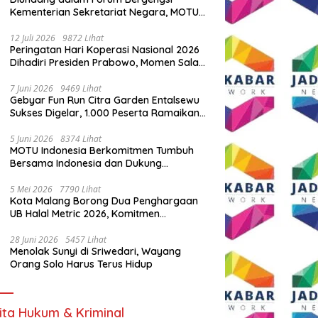
Kementerian Sekretariat Negara, MOTU
Indonesia Tunjukkan Komitmen untuk
Indonesia
12 Juli 2026
9872 Lihat
Peringatan Hari Koperasi Nasional 2026
Dihadiri Presiden Prabowo, Momen Salam
Komando Viral
7 Juni 2026
9469 Lihat
Gebyar Fun Run Citra Garden Entalsewu
Sukses Digelar, 1.000 Peserta Ramaikan
Ajang Hidup Sehat
5 Juni 2026
8374 Lihat
MOTU Indonesia Berkomitmen Tumbuh
Bersama Indonesia dan Dukung
Percepatan Kendaraan Listrik Nasional
5 Mei 2026
7790 Lihat
Kota Malang Borong Dua Penghargaan
UB Halal Metric 2026, Komitmen
Ekosistem Halal Kian Diperkuat
28 Juni 2026
5457 Lihat
Menolak Sunyi di Sriwedari, Wayang
Orang Solo Harus Terus Hidup
ita Hukum & Kriminal