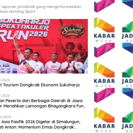
s laporan jurnalistik yang menginformasikan
stiwa tentang Sport
li 2026
t Tourism Dongkrak Ekonomi Sukoharjo
li 2026
an Peserta dari Berbagai Daerah di Jawa
ur Meriahkan Lamongan Bhayangkara Fun
 2026
ni 2026
y Asia Pasifik 2026 Digelar di Simalungun,
ati Anton: Momentum Emas Dongkrak
wisata dan Ekonomi Daerah