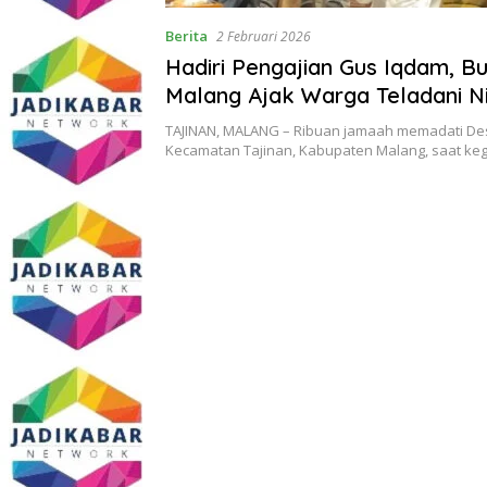
Berita
2 Februari 2026
Hadiri Pengajian Gus Iqdam, Bu
Malang Ajak Warga Teladani Nil
Mi’raj dalam Kehidupan Sosial
TAJINAN, MALANG – Ribuan jamaah memadati De
Kecamatan Tajinan, Kabupaten Malang, saat keg