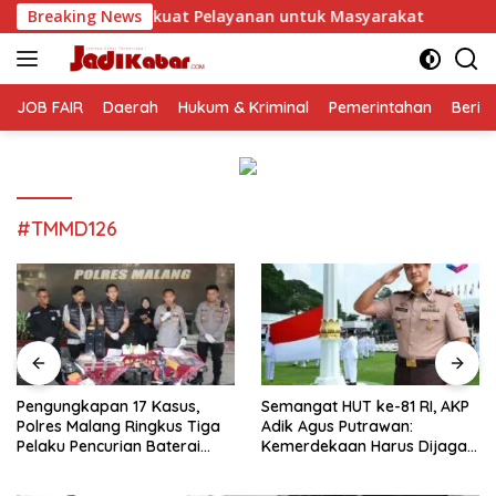
Langsung
 Pelayanan untuk Masyarakat
Breaking News
Pengungkapan 17 Kasus, 
ke
konten
JOB FAIR
Daerah
Hukum & Kriminal
Pemerintahan
Berit
#TMMD126
Pengungkapan 17 Kasus,
Semangat HUT ke-81 RI, AKP
Polres Malang Ringkus Tiga
Adik Agus Putrawan:
Pelaku Pencurian Baterai
Kemerdekaan Harus Dijaga
Tower Telekomunikasi
dengan Integritas dan
Perang Melawan Narkoba