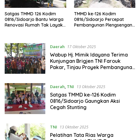
Satgas TMMD 126 Kodim
TMMD ke-126 Kodim
0816/Sidoarjo Bantu Warga
0816/Sidoarjo Percepat
Renovasi Rumah Tak Layak
Pembangunan Plengsengan
Huni di Desa Kedondong
di Dusun Kadelesan
Daerah
17 Oktober 2025
Wabup Hj. Mimik Idayana Terima
Kunjungan Brigjen TNI Farouk
Pakar, Tinjau Proyek Pembangunan
di Sidoarjo
Daerah
,
TNI
13 Oktober 2025
Satgas TMMD ke-126 Kodim
0816/Sidoarjo Gaungkan Aksi
Cegah Stunting
TNI
13 Oktober 2025
Pelatihan Tata Rias Warga