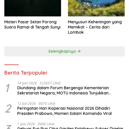
Misteri Pasar Setan Porong:
Menyusuri Keheningan yang
Suara Ramai di Tengah Sunyi
Memikat – Cerita dari
Lombok
Selengkapnya
Berita Terpopuler
1
14 Juni 2026
525657 Lihat
Diundang dalam Forum Bergengsi Kementerian
Sekretariat Negara, MOTU Indonesia Tunjukkan
Komitmen untuk Indonesia
2
12 Juli 2026
9870 Lihat
Peringatan Hari Koperasi Nasional 2026 Dihadiri
Presiden Prabowo, Momen Salam Komando Viral
3
7 Juni 2026
9466 Lihat
Gebyar Fun Run Citra Garden Entalsewu Sukses Digelar,