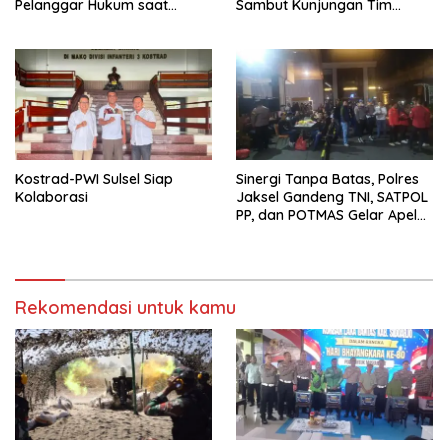
Pelanggar Hukum saat
Sambut Kunjungan Tim
Pengesahan, Suro Aman dan
BACADNAS KEMHAN RI di
Damai
Desa Sukolilo
Kostrad-PWI Sulsel Siap
Sinergi Tanpa Batas, Polres
Kolaborasi
Jaksel Gandeng TNI, SATPOL
PP, dan POTMAS Gelar Apel
“Jaga Jakarta”
Rekomendasi untuk kamu