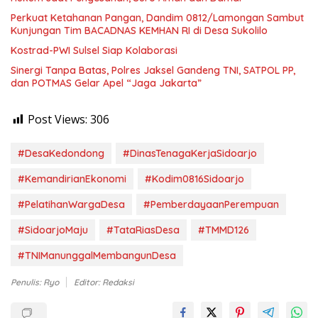
Perkuat Ketahanan Pangan, Dandim 0812/Lamongan Sambut
Kunjungan Tim BACADNAS KEMHAN RI di Desa Sukolilo
Kostrad-PWI Sulsel Siap Kolaborasi
Sinergi Tanpa Batas, Polres Jaksel Gandeng TNI, SATPOL PP,
dan POTMAS Gelar Apel “Jaga Jakarta”
Post Views:
306
#DesaKedondong
#DinasTenagaKerjaSidoarjo
#KemandirianEkonomi
#Kodim0816Sidoarjo
#PelatihanWargaDesa
#PemberdayaanPerempuan
#SidoarjoMaju
#TataRiasDesa
#TMMD126
#TNIManunggalMembangunDesa
Penulis: Ryo
Editor: Redaksi