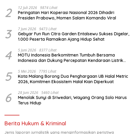
Komitmen untuk Indonesia
2
12 Juli 2026
9874 Lihat
Peringatan Hari Koperasi Nasional 2026 Dihadiri
Presiden Prabowo, Momen Salam Komando Viral
3
7 Juni 2026
9473 Lihat
Gebyar Fun Run Citra Garden Entalsewu Sukses Digelar,
1.000 Peserta Ramaikan Ajang Hidup Sehat
4
5 Juni 2026
8377 Lihat
MOTU Indonesia Berkomitmen Tumbuh Bersama
Indonesia dan Dukung Percepatan Kendaraan Listrik
Nasional
5
5 Mei 2026
7795 Lihat
Kota Malang Borong Dua Penghargaan UB Halal Metric
2026, Komitmen Ekosistem Halal Kian Diperkuat
6
28 Juni 2026
5460 Lihat
Menolak Sunyi di Sriwedari, Wayang Orang Solo Harus
Terus Hidup
Berita Hukum & Kriminal
Jenis laporan jurnalistik yang menginformasikan peristiwa