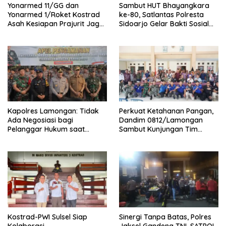
Yonarmed 11/GG dan
Sambut HUT Bhayangkara
Yonarmed 1/Roket Kostrad
ke-80, Satlantas Polresta
Asah Kesiapan Prajurit Jaga
Sidoarjo Gelar Bakti Sosial
Kedaulatan NKRI
dan Pengobatan Gratis di
Desa Banjar Asri
Kapolres Lamongan: Tidak
Perkuat Ketahanan Pangan,
Ada Negosiasi bagi
Dandim 0812/Lamongan
Pelanggar Hukum saat
Sambut Kunjungan Tim
Pengesahan, Suro Aman dan
BACADNAS KEMHAN RI di
Damai
Desa Sukolilo
Kostrad-PWI Sulsel Siap
Sinergi Tanpa Batas, Polres