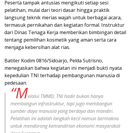
Peserta tampak antusias mengikuti setiap sesi
pelatihan, mulai dari teori dasar hingga praktik
langsung teknik merias wajah untuk berbagai acara,
termasuk pernikahan dan kegiatan formal. Instruktur
dari Dinas Tenaga Kerja memberikan bimbingan detail
tentang pemilihan kosmetik yang aman serta cara
menjaga kebersihan alat rias.
Batiter Kodim 0816/Sidoarjo, Pelda Sutrisno,
menegaskan bahwa kegiatan ini menjadi bukti nyata
kepedulian TNI terhadap pembangunan manusia di
pedesaan.
“M
elalui TMMD, TNI hadir bukan hanya
membangun infrastruktur, tapi juga membangun
sumber daya manusia yang berdaya dan mandiri.
Pelatihan ini adalah langkah kecil namun bermakna
untuk mendorong kemandirian ekonomi masyarakat