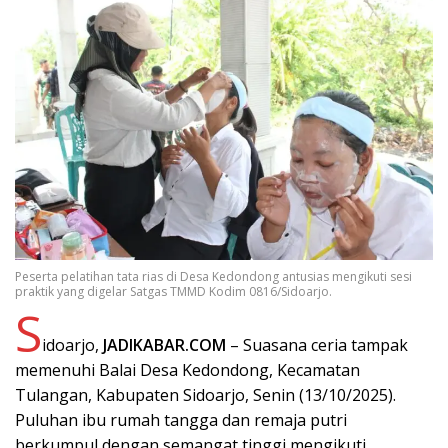
Peserta pelatihan tata rias di Desa Kedondong antusias mengikuti sesi
praktik yang digelar Satgas TMMD Kodim 0816/Sidoarjo.
S
idoarjo,
JADIKABAR.COM
– Suasana ceria tampak
memenuhi Balai Desa Kedondong, Kecamatan
Tulangan, Kabupaten Sidoarjo, Senin (13/10/2025).
Puluhan ibu rumah tangga dan remaja putri
berkumpul dengan semangat tinggi mengikuti