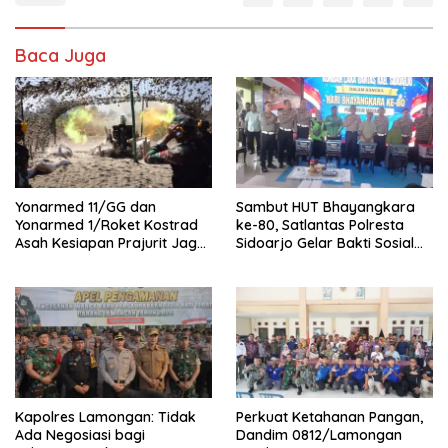
Baca Juga
Yonarmed 11/GG dan
Sambut HUT Bhayangkara
Yonarmed 1/Roket Kostrad
ke-80, Satlantas Polresta
Asah Kesiapan Prajurit Jaga
Sidoarjo Gelar Bakti Sosial
Kedaulatan NKRI
dan Pengobatan Gratis di
Desa Banjar Asri
Kapolres Lamongan: Tidak
Perkuat Ketahanan Pangan,
Ada Negosiasi bagi
Dandim 0812/Lamongan