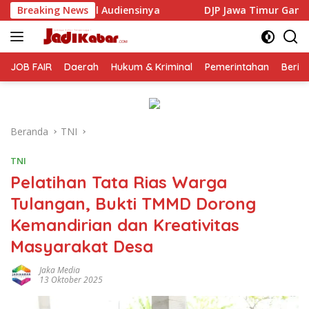
Langsung
nya
Breaking News
DJP Jawa Timur Gandeng GP Ansor Tingkatkan Lit
ke
konten
JOB FAIR
Daerah
Hukum & Kriminal
Pemerintahan
Berit
Beranda
TNI
TNI
Pelatihan Tata Rias Warga
Tulangan, Bukti TMMD Dorong
Kemandirian dan Kreativitas
Masyarakat Desa
Jaka Media
13 Oktober 2025