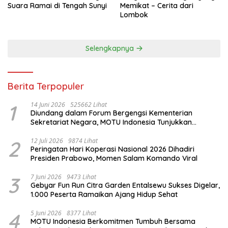
Suara Ramai di Tengah Sunyi
Memikat – Cerita dari
Lombok
Selengkapnya
Berita Terpopuler
1
14 Juni 2026
525662 Lihat
Diundang dalam Forum Bergengsi Kementerian
Sekretariat Negara, MOTU Indonesia Tunjukkan
Komitmen untuk Indonesia
2
12 Juli 2026
9874 Lihat
Peringatan Hari Koperasi Nasional 2026 Dihadiri
Presiden Prabowo, Momen Salam Komando Viral
3
7 Juni 2026
9473 Lihat
Gebyar Fun Run Citra Garden Entalsewu Sukses Digelar,
1.000 Peserta Ramaikan Ajang Hidup Sehat
4
5 Juni 2026
8377 Lihat
MOTU Indonesia Berkomitmen Tumbuh Bersama