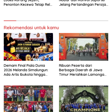
Penonton Kecewa Tetap Rela
Jelang Pertandingan Persija
Nonton dari Layar Lebar
vs Persib
Rekomendasi untuk kamu
Demam Final Piala Dunia
Ribuan Peserta dari
2026 Melanda Simalungun:
Berbagai Daerah di Jawa
Ada Artis Ibukota hingga
Timur Meriahkan Lamongan
Pesta Jajanan UMKM di Balei
Bhayangkara Fun Bike 2026
Harungguan