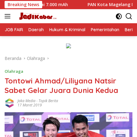
Langsung
.000 mAh
Breaking News
PAN Kota Magelang Mulai Panaskan Mesin Polit
ke
konten
JOB FAIR
Daerah
Hukum & Kriminal
Pemerintahan
Berit
Beranda
Olahraga
Olahraga
Tontowi Ahmad/Liliyana Natsir
Sabet Gelar Juara Dunia Kedua
Jaka Media
-
Topik Berita
17 Maret 2019