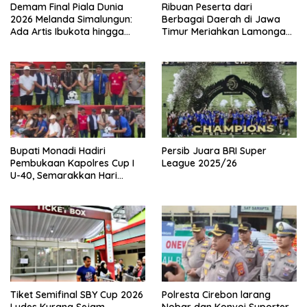
Demam Final Piala Dunia
Ribuan Peserta dari
2026 Melanda Simalungun:
Berbagai Daerah di Jawa
Ada Artis Ibukota hingga
Timur Meriahkan Lamongan
Pesta Jajanan UMKM di Balei
Bhayangkara Fun Bike 2026
Harungguan
Bupati Monadi Hadiri
Persib Juara BRI Super
Pembukaan Kapolres Cup I
League 2025/26
U-40, Semarakkan Hari
Bhayangkara ke-80
Tiket Semifinal SBY Cup 2026
Polresta Cirebon larang
Ludes Kurang Sejam,
Nobar dan Konvoi Suporter