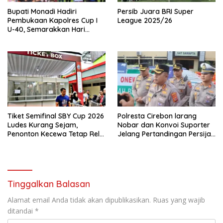
Bupati Monadi Hadiri
Persib Juara BRI Super
Pembukaan Kapolres Cup I
League 2025/26
U-40, Semarakkan Hari
Bhayangkara ke-80
Tiket Semifinal SBY Cup 2026
Polresta Cirebon larang
Ludes Kurang Sejam,
Nobar dan Konvoi Suporter
Penonton Kecewa Tetap Rela
Jelang Pertandingan Persija
Nonton dari Layar Lebar
vs Persib
Tinggalkan Balasan
Alamat email Anda tidak akan dipublikasikan.
Ruas yang wajib
ditandai
*