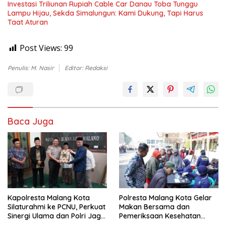
Investasi Triliunan Rupiah Cable Car Danau Toba Tunggu
Lampu Hijau, Sekda Simalungun: Kami Dukung, Tapi Harus
Taat Aturan
Post Views:
99
Penulis: M. Nasir
Editor: Redaksi
Baca Juga
Kapolresta Malang Kota
Polresta Malang Kota Gelar
Silaturahmi ke PCNU, Perkuat
Makan Bersama dan
Sinergi Ulama dan Polri Jaga
Pemeriksaan Kesehatan
Kamtibmas Khususnya
Gratis, Perkuat Pelayanan