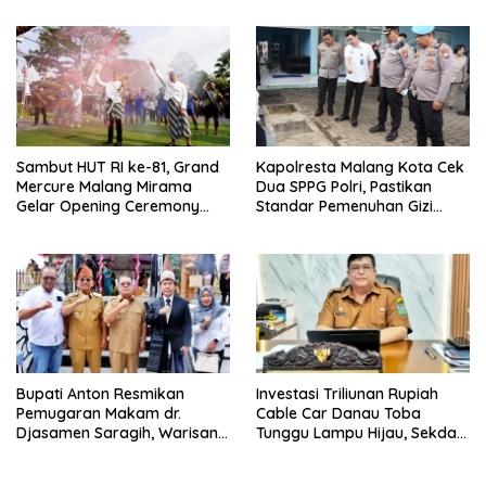
Persoalan Sosial
untuk Masyarakat
Sambut HUT RI ke-81, Grand
Kapolresta Malang Kota Cek
Mercure Malang Mirama
Dua SPPG Polri, Pastikan
Gelar Opening Ceremony
Standar Pemenuhan Gizi
Olimpiade Agustusan 2026
hingga Pengelolaan Limbah
Berjalan Optimal
Bupati Anton Resmikan
Investasi Triliunan Rupiah
Pemugaran Makam dr.
Cable Car Danau Toba
Djasamen Saragih, Warisan
Tunggu Lampu Hijau, Sekda
Dokter Pertama Simalungun
Simalungun: Kami Dukung,
Diabadikan untuk Generasi
Tapi Harus Taat Aturan