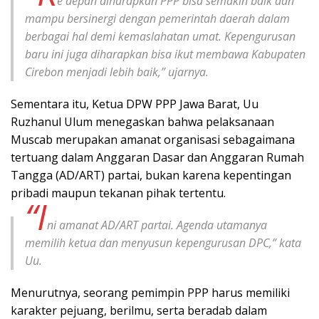
e depan diharapkan PPP bisa semakin baik dan
mampu bersinergi dengan pemerintah daerah dalam
berbagai hal demi kemaslahatan umat. Kepengurusan
baru ini juga diharapkan bisa ikut membawa Kabupaten
Cirebon menjadi lebih baik,” ujarnya.
Sementara itu, Ketua DPW PPP Jawa Barat, Uu
Ruzhanul Ulum menegaskan bahwa pelaksanaan
Muscab merupakan amanat organisasi sebagaimana
tertuang dalam Anggaran Dasar dan Anggaran Rumah
Tangga (AD/ART) partai, bukan karena kepentingan
pribadi maupun tekanan pihak tertentu.
“I
ni amanat AD/ART partai. Agenda utamanya
memilih ketua dan menyusun kepengurusan DPC,” kata
Uu.
Menurutnya, seorang pemimpin PPP harus memiliki
karakter pejuang, berilmu, serta beradab dalam