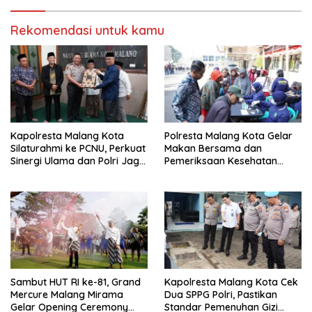
Mendatang
Rekomendasi untuk kamu
Kapolresta Malang Kota
Polresta Malang Kota Gelar
Silaturahmi ke PCNU, Perkuat
Makan Bersama dan
Sinergi Ulama dan Polri Jaga
Pemeriksaan Kesehatan
Kamtibmas Khususnya
Gratis, Perkuat Pelayanan
Persoalan Sosial
untuk Masyarakat
Sambut HUT RI ke-81, Grand
Kapolresta Malang Kota Cek
Mercure Malang Mirama
Dua SPPG Polri, Pastikan
Gelar Opening Ceremony
Standar Pemenuhan Gizi