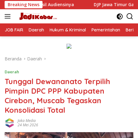
Langsung
sinya
Breaking News
DJP Jawa Timur Gandeng GP Ansor Tingkatkan Li
ke
konten
JOB FAIR
Daerah
Hukum & Kriminal
Pemerintahan
Berit
Beranda
Daerah
Daerah
Tunggal Dewananato Terpilih
Pimpin DPC PPP Kabupaten
Cirebon, Muscab Tegaskan
Konsolidasi Total
Jaka Media
24 Mei 2026