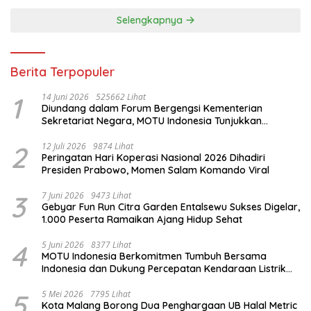
Selengkapnya
Berita Terpopuler
1
14 Juni 2026
525662 Lihat
Diundang dalam Forum Bergengsi Kementerian
Sekretariat Negara, MOTU Indonesia Tunjukkan
Komitmen untuk Indonesia
2
12 Juli 2026
9874 Lihat
Peringatan Hari Koperasi Nasional 2026 Dihadiri
Presiden Prabowo, Momen Salam Komando Viral
3
7 Juni 2026
9473 Lihat
Gebyar Fun Run Citra Garden Entalsewu Sukses Digelar,
1.000 Peserta Ramaikan Ajang Hidup Sehat
4
5 Juni 2026
8377 Lihat
MOTU Indonesia Berkomitmen Tumbuh Bersama
Indonesia dan Dukung Percepatan Kendaraan Listrik
Nasional
5
5 Mei 2026
7795 Lihat
Kota Malang Borong Dua Penghargaan UB Halal Metric