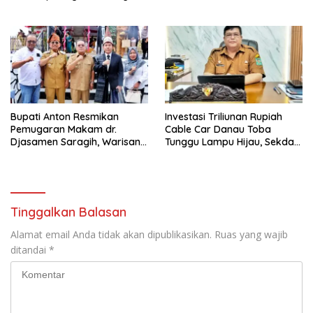
Olimpiade Agustusan 2026
hingga Pengelolaan Limbah
Berjalan Optimal
Bupati Anton Resmikan
Investasi Triliunan Rupiah
Pemugaran Makam dr.
Cable Car Danau Toba
Djasamen Saragih, Warisan
Tunggu Lampu Hijau, Sekda
Dokter Pertama Simalungun
Simalungun: Kami Dukung,
Diabadikan untuk Generasi
Tapi Harus Taat Aturan
Mendatang
Tinggalkan Balasan
Alamat email Anda tidak akan dipublikasikan.
Ruas yang wajib
ditandai
*