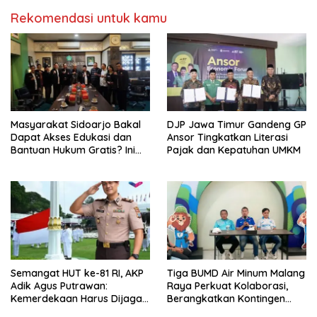
Rekomendasi untuk kamu
Masyarakat Sidoarjo Bakal
DJP Jawa Timur Gandeng GP
Dapat Akses Edukasi dan
Ansor Tingkatkan Literasi
Bantuan Hukum Gratis? Ini
Pajak dan Kepatuhan UMKM
Hasil Audiensinya
Semangat HUT ke-81 RI, AKP
Tiga BUMD Air Minum Malang
Adik Agus Putrawan:
Raya Perkuat Kolaborasi,
Kemerdekaan Harus Dijaga
Berangkatkan Kontingen
dengan Integritas dan
Menuju Seleksi Atlet