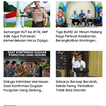
Semangat HUT ke-81 RI, AKP
Tiga BUMD Air Minum Malang
Adik Agus Putrawan:
Raya Perkuat Kolaborasi,
Kemerdekaan Harus Dijaga
Berangkatkan Kontingen
dengan Integritas dan
Menuju Seleksi Atlet
Perang Melawan Narkoba
PORPAMNAS IX 2026
Diduga Intimidasi Wartawan
Sidoarjo Bersiap Berubah,
Saat Konfirmasi Dugaan
Sekda Fenny: Perbaikan
Pungutan Uang Gedung,
Tidak Bisa Ditunda
Anggota Komite SMAN 1
Tumpang ,Ketua DPD IWOI
Buka suara