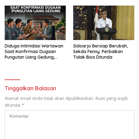
Perang Melawan Narkoba
PORPAMNAS IX 2026
Diduga Intimidasi Wartawan
Sidoarjo Bersiap Berubah,
Saat Konfirmasi Dugaan
Sekda Fenny: Perbaikan
Pungutan Uang Gedung,
Tidak Bisa Ditunda
Anggota Komite SMAN 1
Tumpang ,Ketua DPD IWOI
Buka suara
Tinggalkan Balasan
Alamat email Anda tidak akan dipublikasikan.
Ruas yang wajib
ditandai
*