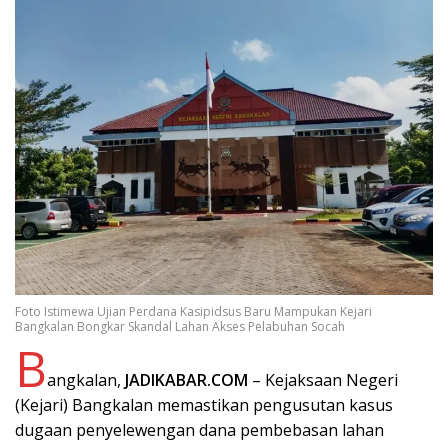
Foto Istimewa Ujian Perdana Kasipidsus Baru Mampukan Kejari
Bangkalan Bongkar Skandal Lahan Akses Pelabuhan Socah
B
angkalan,
JADIKABAR.COM
– Kejaksaan Negeri
(Kejari) Bangkalan memastikan pengusutan kasus
dugaan penyelewengan dana pembebasan lahan