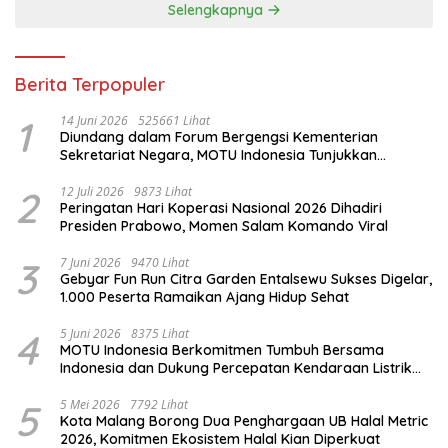
Selengkapnya
Berita Terpopuler
1
14 Juni 2026
525661 Lihat
Diundang dalam Forum Bergengsi Kementerian
Sekretariat Negara, MOTU Indonesia Tunjukkan
Komitmen untuk Indonesia
2
12 Juli 2026
9873 Lihat
Peringatan Hari Koperasi Nasional 2026 Dihadiri
Presiden Prabowo, Momen Salam Komando Viral
3
7 Juni 2026
9470 Lihat
Gebyar Fun Run Citra Garden Entalsewu Sukses Digelar,
1.000 Peserta Ramaikan Ajang Hidup Sehat
4
5 Juni 2026
8375 Lihat
MOTU Indonesia Berkomitmen Tumbuh Bersama
Indonesia dan Dukung Percepatan Kendaraan Listrik
Nasional
5
5 Mei 2026
7792 Lihat
Kota Malang Borong Dua Penghargaan UB Halal Metric
2026, Komitmen Ekosistem Halal Kian Diperkuat