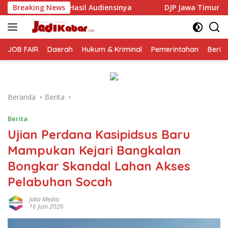
Langsung
iensinya
Breaking News
DJP Jawa Timur Gandeng GP Ansor Tingkatkan
ke
konten
JOB FAIR
Daerah
Hukum & Kriminal
Pemerintahan
Berit
Beranda
Berita
Berita
Ujian Perdana Kasipidsus Baru
Mampukan Kejari Bangkalan
Bongkar Skandal Lahan Akses
Pelabuhan Socah
Jaka Media
16 Juni 2026