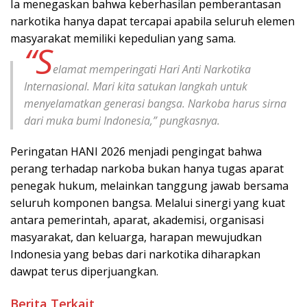
Ia menegaskan bahwa keberhasilan pemberantasan
narkotika hanya dapat tercapai apabila seluruh elemen
masyarakat memiliki kepedulian yang sama.
“S
elamat memperingati Hari Anti Narkotika
Internasional. Mari kita satukan langkah untuk
menyelamatkan generasi bangsa. Narkoba harus sirna
dari muka bumi Indonesia,” pungkasnya.
Peringatan HANI 2026 menjadi pengingat bahwa
perang terhadap narkoba bukan hanya tugas aparat
penegak hukum, melainkan tanggung jawab bersama
seluruh komponen bangsa. Melalui sinergi yang kuat
antara pemerintah, aparat, akademisi, organisasi
masyarakat, dan keluarga, harapan mewujudkan
Indonesia yang bebas dari narkotika diharapkan
dawpat terus diperjuangkan.
Berita Terkait