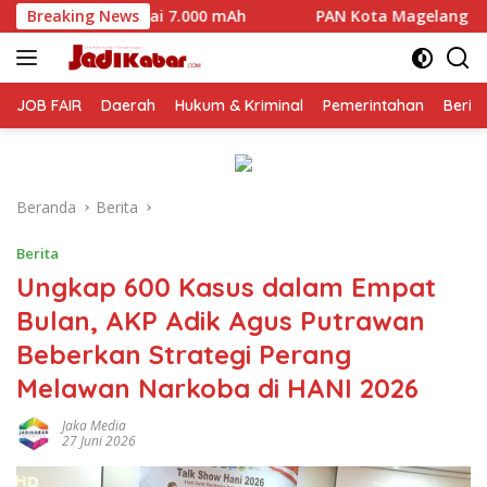
Langsung
000 mAh
Breaking News
PAN Kota Magelang Mulai Panaskan Mesin Politi
ke
konten
JOB FAIR
Daerah
Hukum & Kriminal
Pemerintahan
Berit
Beranda
Berita
Berita
Ungkap 600 Kasus dalam Empat
Bulan, AKP Adik Agus Putrawan
Beberkan Strategi Perang
Melawan Narkoba di HANI 2026
Jaka Media
27 Juni 2026