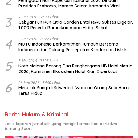
2
Peringatan Hari Koperasi Nasional 2026 Dihadiri
Presiden Prabowo, Momen Salam Komando Viral
3
7 Juni 2026
9473 Lihat
Gebyar Fun Run Citra Garden Entalsewu Sukses Digelar,
1.000 Peserta Ramaikan Ajang Hidup Sehat
4
5 Juni 2026
8377 Lihat
MOTU Indonesia Berkomitmen Tumbuh Bersama
Indonesia dan Dukung Percepatan Kendaraan Listrik
Nasional
5
5 Mei 2026
7795 Lihat
Kota Malang Borong Dua Penghargaan UB Halal Metric
2026, Komitmen Ekosistem Halal Kian Diperkuat
6
28 Juni 2026
5460 Lihat
Menolak Sunyi di Sriwedari, Wayang Orang Solo Harus
Terus Hidup
Berita Hukum & Kriminal
Jenis laporan jurnalistik yang menginformasikan peristiwa
tentang Sport