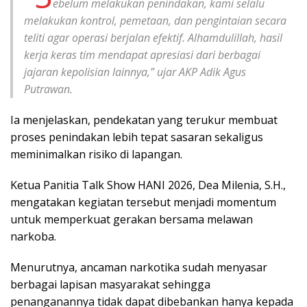
ebelum melakukan penindakan, kami selalu
melakukan kontrol, pemetaan, dan pengintaian secara
teliti agar operasi berjalan efektif. Alhamdulillah, hasil
kerja keras tim mendapat apresiasi dari berbagai
jajaran kepolisian lainnya,” ujar AKP Adik Agus
Putrawan.
Ia menjelaskan, pendekatan yang terukur membuat
proses penindakan lebih tepat sasaran sekaligus
meminimalkan risiko di lapangan.
Ketua Panitia Talk Show HANI 2026, Dea Milenia, S.H.,
mengatakan kegiatan tersebut menjadi momentum
untuk memperkuat gerakan bersama melawan
narkoba.
Menurutnya, ancaman narkotika sudah menyasar
berbagai lapisan masyarakat sehingga
penanganannya tidak dapat dibebankan hanya kepada