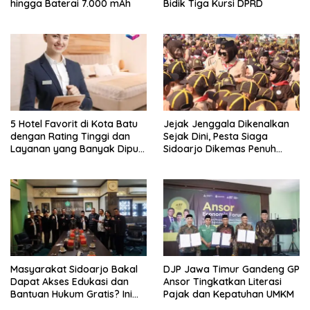
hingga Baterai 7.000 mAh
Bidik Tiga Kursi DPRD
5 Hotel Favorit di Kota Batu
Jejak Jenggala Dikenalkan
dengan Rating Tinggi dan
Sejak Dini, Pesta Siaga
Layanan yang Banyak Dipuji
Sidoarjo Dikemas Penuh
Pengunjung
Tantangan
Masyarakat Sidoarjo Bakal
DJP Jawa Timur Gandeng GP
Dapat Akses Edukasi dan
Ansor Tingkatkan Literasi
Bantuan Hukum Gratis? Ini
Pajak dan Kepatuhan UMKM
Hasil Audiensinya