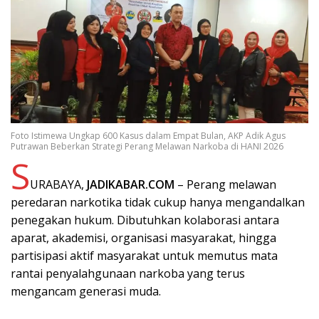
Foto Istimewa Ungkap 600 Kasus dalam Empat Bulan, AKP Adik Agus
Putrawan Beberkan Strategi Perang Melawan Narkoba di HANI 2026
S
URABAYA,
JADIKABAR.COM
– Perang melawan
peredaran narkotika tidak cukup hanya mengandalkan
penegakan hukum. Dibutuhkan kolaborasi antara
aparat, akademisi, organisasi masyarakat, hingga
partisipasi aktif masyarakat untuk memutus mata
rantai penyalahgunaan narkoba yang terus
mengancam generasi muda.