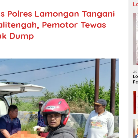
L
as Polres Lamongan Tangani
alitengah, Pemotor Tewas
ruk Dump
26
Lo
Pe
Ar