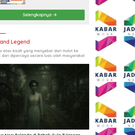
Rp2,5 Juta per Bulan
Selengkapnya
and Legend
ta atau kisah yang menyebar dari mulut ke
t dan dipercaya secara luas oleh masyarakat