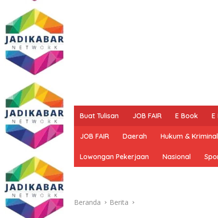
Buat Tulisan
JOB FAIR
E Book
E
JOB FAIR
Daerah
Hukum & Kriminal
Lowongan Pekerjaan
Nasional
Spo
Beranda
Berita