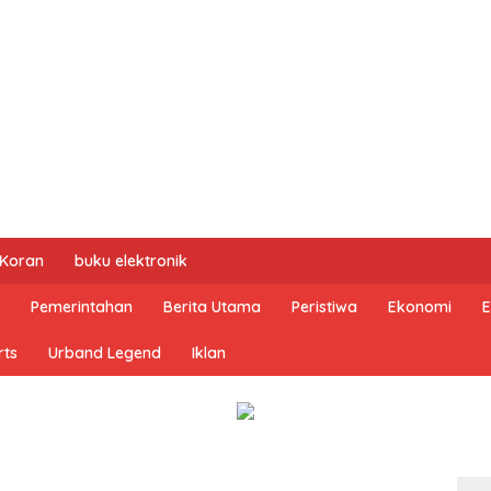
 Koran
buku elektronik
Pemerintahan
Berita Utama
Peristiwa
Ekonomi
E
rts
Urband Legend
Iklan