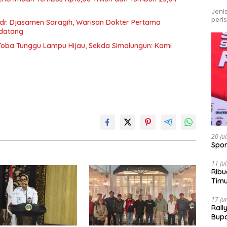
Jeni
peri
r. Djasamen Saragih, Warisan Dokter Pertama
ndatang
u Toba Tunggu Lampu Hijau, Sekda Simalungun: Kami
20 Ju
Spor
11 Ju
Ribu
Tim
Bike
17 Ju
Rall
Bup
Pari