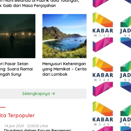
eri Noni Belanda di Pabrik Gula Tulangan,
k Gaib dari Masa Penjajahan
eri Pasar Setan
Menyusuri Keheningan
ng: Suara Ramai
yang Memikat – Cerita
engah Sunyi
dari Lombok
Selengkapnya
ita Terpopuler
14 Juni 2026
525656 Lihat
Diundang dalam Forum Bergengsi