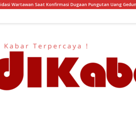
i Dugaan Pungutan Uang Gedung, Anggota Komite SMAN 1 Tump