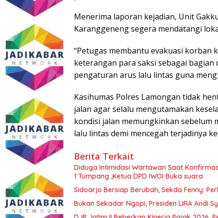
Menerima laporan kejadian, Unit Gakk
Karanggeneng segera mendatangi lok
“Petugas membantu evakuasi korban k
keterangan para saksi sebagai bagian 
pengaturan arus lalu lintas guna mengh
Kasihumas Polres Lamongan tidak hen
jalan agar selalu mengutamakan kese
kondisi jalan memungkinkan sebelum m
lalu lintas demi mencegah terjadinya ke
Berita Terkait
Diduga Intimidasi Wartawan Saat Konfirm
1 Tumpang ,Ketua DPD IWOI Buka suara
Sidoarjo Bersiap Berubah, Sekda Fenny: Per
Bukan Sekadar Ngopi, Presiden LIRA Andi Sy
DJP Jatim II Beberkan Kinerja Pajak 2026, 