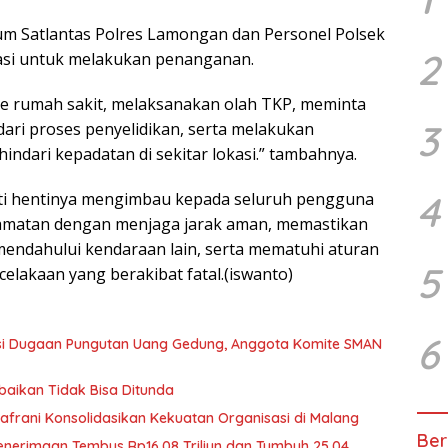
um Satlantas Polres Lamongan dan Personel Polsek
2
asi untuk melakukan penanganan.
e rumah sakit, melaksanakan olah TKP, meminta
3
dari proses penyelidikan, serta melakukan
indari kepadatan di sekitar lokasi.” tambahnya.
4
ti hentinya mengimbau kepada seluruh pengguna
lamatan dengan menjaga jarak aman, memastikan
endahului kendaraan lain, serta mematuhi aturan
5
celakaan yang berakibat fatal.(iswanto)
6
asi Dugaan Pungutan Uang Gedung, Anggota Komite SMAN
baikan Tidak Bisa Ditunda
afrani Konsolidasikan Kekuatan Organisasi di Malang
Ber
Penerimaan Tembus Rp16,08 Triliun dan Tumbuh 25,04