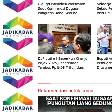
Diduga Intimidasi Wartawan
Sidoarjo
Saat Konfirmasi Dugaan
Sekda Fe
Pungutan Uang Gedung,
Bisa Dit
Anggota Komite SMAN 1
Tumpang ,Ketua DPD IWOI
Buka suara
DJP Jatim II Beberkan Kinerja
Bupati A
Pajak 2026, Penerimaan
Pemugar
Tembus Rp16,08 Triliun dan
Djasamen
Tumbuh 25,04 Persen
Dokter 
Diabadik
Mendata
Rekomendasi untuk kamu