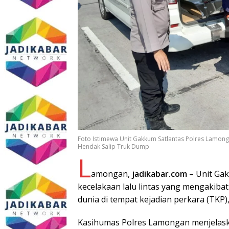
Foto Istimewa Unit Gakkum Satlantas Polres Lamong
Hendak Salip Truk Dump
L
amongan,
jadikabar.com
– Unit Ga
kecelakaan lalu lintas yang mengakib
dunia di tempat kejadian perkara (TKP),
Kasihumas Polres Lamongan menjelaskan