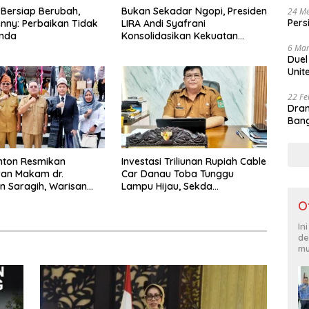
 Bersiap Berubah,
Bukan Sekadar Ngopi, Presiden
24 Me
Pers
nny: Perbaikan Tidak
LIRA Andi Syafrani
unda
Konsolidasikan Kekuatan
6 Mar
Organisasi di Malang
Duel
Unit
22 Fe
Dram
Bang
nton Resmikan
Investasi Triliunan Rupiah Cable
an Makam dr.
Car Danau Toba Tunggu
 Saragih, Warisan
Lampu Hijau, Sekda
Pertama Simalungun
Simalungun: Kami Dukung, Tapi
O
an untuk Generasi
Harus Taat Aturan
ng
In
de
mu