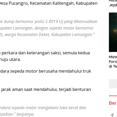
Mist
Desa Pucangro, Kecamatan Kalitengah, Kabupaten
Jeja
uk dump bernomor polisi S 8919 UJ yang dikemudikan
bupaten Lamongan, dengan sepeda motor bernomor
(22), warga Kecamatan Deket, Kabupaten Lamongan.”
n perkara dan keterangan saksi, semula kedua
Mist
nuju utara.
Poro
di T
endara sepeda motor berusaha mendahului truk
arak aman saat mendahului, terjadi benturan
Ber
gendara sepeda motor mengalami luka berat dan
1
jadian.” lanjutnya.