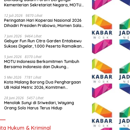
Kementerian Sekretariat Negara, MOTU
Indonesia Tunjukkan Komitmen untuk
Indonesia
12 Juli 2026
9870 Lihat
Peringatan Hari Koperasi Nasional 2026
Dihadiri Presiden Prabowo, Momen Salam
Komando Viral
7 Juni 2026
9464 Lihat
Gebyar Fun Run Citra Garden Entalsewu
Sukses Digelar, 1.000 Peserta Ramaikan
Ajang Hidup Sehat
5 Juni 2026
8370 Lihat
MOTU Indonesia Berkomitmen Tumbuh
Bersama Indonesia dan Dukung
Percepatan Kendaraan Listrik Nasional
5 Mei 2026
7781 Lihat
Kota Malang Borong Dua Penghargaan
UB Halal Metric 2026, Komitmen
Ekosistem Halal Kian Diperkuat
28 Juni 2026
5457 Lihat
Menolak Sunyi di Sriwedari, Wayang
Orang Solo Harus Terus Hidup
ita Hukum & Kriminal