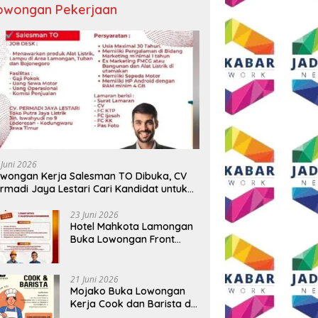
owongan Pekerjaan
 Juni 2026
wongan Kerja Salesman TO Dibuka, CV
rmadi Jaya Lestari Cari Kandidat untuk
ea Lamongan, Tuban, dan Bojonegoro
23 Juni 2026
Hotel Mahkota Lamongan
Buka Lowongan Front
Office dan Maintenance
Engineering, Simak
Syaratnya
21 Juni 2026
Mojako Buka Lowongan
Kerja Cook dan Barista di
Surabaya, Gaji Hingga