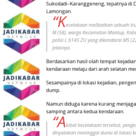
Sukodadi–Karanggeneng, tepatnya di 
Lamongan.
“K
ecelakaan melibatkan sebuah tr
M (58), warga Kecamatan Mantup, Ka
polisi L 6145 ZU yang dikendarai MS 
jelasnya.
Berdasarkan hasil olah tempat kejadia
kendaraan melaju dari arah selatan me
Sesampainya di lokasi kejadian, peng
dump.
Namun diduga karena kurang menjaga j
samping antara kedua kendaraan.
“A
kibat kecelakaan tersebut, pen
dinyatakan meninggal dunia di lokasi ke