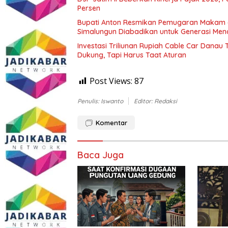
Persen
Bupati Anton Resmikan Pemugaran Makam d
Simalungun Diabadikan untuk Generasi Me
Investasi Triliunan Rupiah Cable Car Dana
Dukung, Tapi Harus Taat Aturan
Post Views:
87
Penulis: Iswanto
Editor: Redaksi
Komentar
Baca Juga