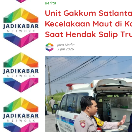
Berita
Unit Gakkum Satlant
Kecelakaan Maut di K
Saat Hendak Salip T
Jaka Media
3 Juli 2026