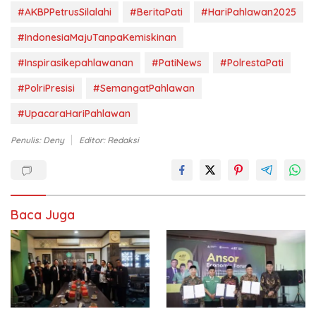
#AKBPPetrusSilalahi
#BeritaPati
#HariPahlawan2025
#IndonesiaMajuTanpaKemiskinan
#Inspirasikepahlawanan
#PatiNews
#PolrestaPati
#PolriPresisi
#SemangatPahlawan
#UpacaraHariPahlawan
Penulis: Deny
Editor: Redaksi
Baca Juga