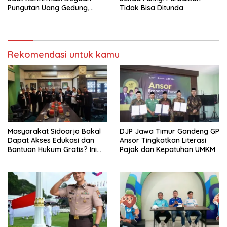
Pungutan Uang Gedung,
Tidak Bisa Ditunda
Anggota Komite SMAN 1
Tumpang ,Ketua DPD IWOI
Buka suara
Rekomendasi untuk kamu
Masyarakat Sidoarjo Bakal
DJP Jawa Timur Gandeng GP
Dapat Akses Edukasi dan
Ansor Tingkatkan Literasi
Bantuan Hukum Gratis? Ini
Pajak dan Kepatuhan UMKM
Hasil Audiensinya