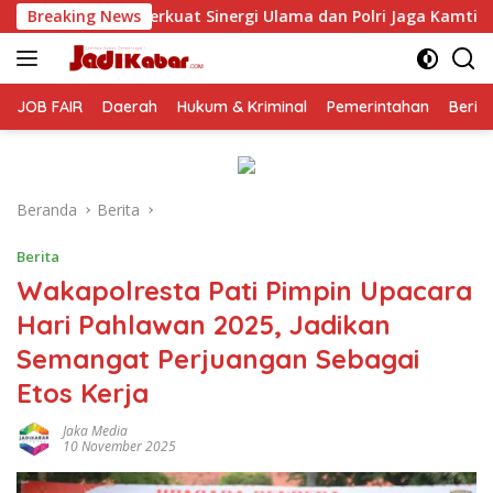
Langsung
nergi Ulama dan Polri Jaga Kamtibmas Khususnya Persoalan Sos
Breaking News
ke
konten
JOB FAIR
Daerah
Hukum & Kriminal
Pemerintahan
Berit
Beranda
Berita
Berita
Wakapolresta Pati Pimpin Upacara
Hari Pahlawan 2025, Jadikan
Semangat Perjuangan Sebagai
Etos Kerja
Jaka Media
10 November 2025