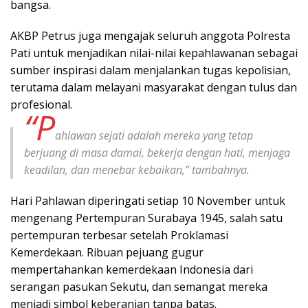
bangsa.
AKBP Petrus juga mengajak seluruh anggota Polresta
Pati untuk menjadikan nilai-nilai kepahlawanan sebagai
sumber inspirasi dalam menjalankan tugas kepolisian,
terutama dalam melayani masyarakat dengan tulus dan
profesional.
“P
ahlawan sejati adalah mereka yang tetap
berjuang di masa damai, bekerja dengan hati, menjaga
keadilan, dan menebar kebaikan,” tambahnya.
Hari Pahlawan diperingati setiap 10 November untuk
mengenang Pertempuran Surabaya 1945, salah satu
pertempuran terbesar setelah Proklamasi
Kemerdekaan. Ribuan pejuang gugur
mempertahankan kemerdekaan Indonesia dari
serangan pasukan Sekutu, dan semangat mereka
menjadi simbol keberanian tanpa batas.