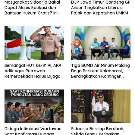
Masyarakat Sidoarjo Bakal
DJP Jawa Timur Gandeng GP
Dapat Akses Edukasi dan
Ansor Tingkatkan Literasi
Bantuan Hukum Gratis? Ini
Pajak dan Kepatuhan UMKM
Hasil Audiensinya
Semangat HUT ke-81 RI, AKP
Tiga BUMD Air Minum Malang
Adik Agus Putrawan:
Raya Perkuat Kolaborasi,
Kemerdekaan Harus Dijaga
Berangkatkan Kontingen
dengan Integritas dan
Menuju Seleksi Atlet
Perang Melawan Narkoba
PORPAMNAS IX 2026
Diduga Intimidasi Wartawan
Sidoarjo Bersiap Berubah,
Saat Konfirmasi Dugaan
Sekda Fenny: Perbaikan