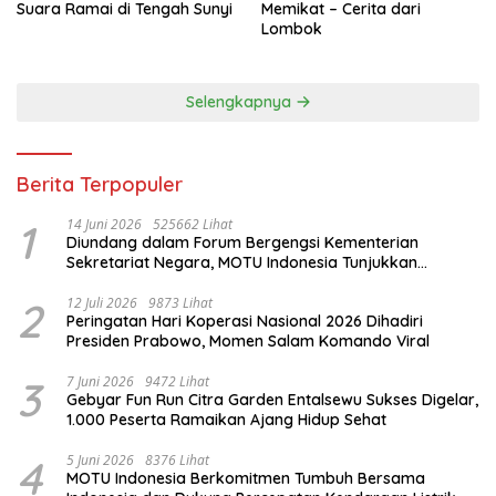
Suara Ramai di Tengah Sunyi
Memikat – Cerita dari
Lombok
Selengkapnya
Berita Terpopuler
1
14 Juni 2026
525662 Lihat
Diundang dalam Forum Bergengsi Kementerian
Sekretariat Negara, MOTU Indonesia Tunjukkan
Komitmen untuk Indonesia
2
12 Juli 2026
9873 Lihat
Peringatan Hari Koperasi Nasional 2026 Dihadiri
Presiden Prabowo, Momen Salam Komando Viral
3
7 Juni 2026
9472 Lihat
Gebyar Fun Run Citra Garden Entalsewu Sukses Digelar,
1.000 Peserta Ramaikan Ajang Hidup Sehat
4
5 Juni 2026
8376 Lihat
MOTU Indonesia Berkomitmen Tumbuh Bersama