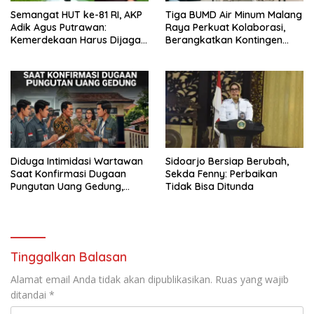
Semangat HUT ke-81 RI, AKP
Tiga BUMD Air Minum Malang
Adik Agus Putrawan:
Raya Perkuat Kolaborasi,
Kemerdekaan Harus Dijaga
Berangkatkan Kontingen
dengan Integritas dan
Menuju Seleksi Atlet
Perang Melawan Narkoba
PORPAMNAS IX 2026
Diduga Intimidasi Wartawan
Sidoarjo Bersiap Berubah,
Saat Konfirmasi Dugaan
Sekda Fenny: Perbaikan
Pungutan Uang Gedung,
Tidak Bisa Ditunda
Anggota Komite SMAN 1
Tumpang ,Ketua DPD IWOI
Buka suara
Tinggalkan Balasan
Alamat email Anda tidak akan dipublikasikan.
Ruas yang wajib
ditandai
*