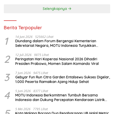
Selengkapnya
Berita Terpopuler
1
14 Juni 2026
525662 Lihat
Diundang dalam Forum Bergengsi Kementerian
Sekretariat Negara, MOTU Indonesia Tunjukkan
Komitmen untuk Indonesia
2
12 Juli 2026
9875 Lihat
Peringatan Hari Koperasi Nasional 2026 Dihadiri
Presiden Prabowo, Momen Salam Komando Viral
3
7 Juni 2026
9475 Lihat
Gebyar Fun Run Citra Garden Entalsewu Sukses Digelar,
1.000 Peserta Ramaikan Ajang Hidup Sehat
4
5 Juni 2026
8377 Lihat
MOTU Indonesia Berkomitmen Tumbuh Bersama
Indonesia dan Dukung Percepatan Kendaraan Listrik
Nasional
5
5 Mei 2026
7795 Lihat
Kota Malang Borong Dua Penghargaan UB Halal Metric