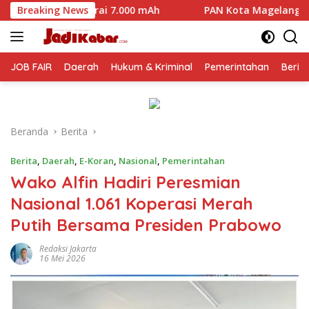
Langsung
.000 mAh
Breaking News
PAN Kota Magelang Mulai Panaskan Mesin Polit
ke
konten
JOB FAIR
Daerah
Hukum & Kriminal
Pemerintahan
Berit
Beranda
Berita
Berita
,
Daerah
,
E-Koran
,
Nasional
,
Pemerintahan
Wako Alfin Hadiri Peresmian
Nasional 1.061 Koperasi Merah
Putih Bersama Presiden Prabowo
Redaksi Jakarta
16 Mei 2026