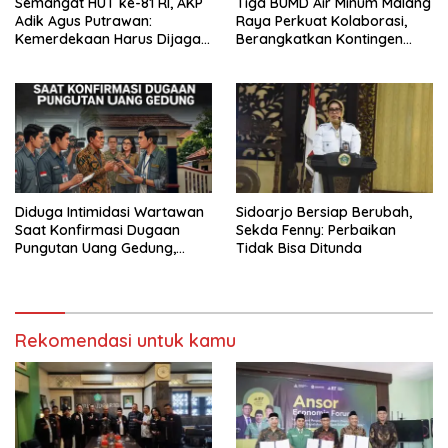
Semangat HUT ke-81 RI, AKP
Tiga BUMD Air Minum Malang
Adik Agus Putrawan:
Raya Perkuat Kolaborasi,
Kemerdekaan Harus Dijaga
Berangkatkan Kontingen
dengan Integritas dan
Menuju Seleksi Atlet
Perang Melawan Narkoba
PORPAMNAS IX 2026
Diduga Intimidasi Wartawan
Sidoarjo Bersiap Berubah,
Saat Konfirmasi Dugaan
Sekda Fenny: Perbaikan
Pungutan Uang Gedung,
Tidak Bisa Ditunda
Anggota Komite SMAN 1
Tumpang ,Ketua DPD IWOI
Buka suara
Rekomendasi untuk kamu