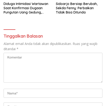
Diduga Intimidasi Wartawan
Sidoarjo Bersiap Berubah,
Saat Konfirmasi Dugaan
Sekda Fenny: Perbaikan
Pungutan Uang Gedung,
Tidak Bisa Ditunda
Anggota Komite SMAN 1
Tumpang ,Ketua DPD IWOI
Buka suara
Tinggalkan Balasan
Alamat email Anda tidak akan dipublikasikan.
Ruas yang wajib
ditandai
*