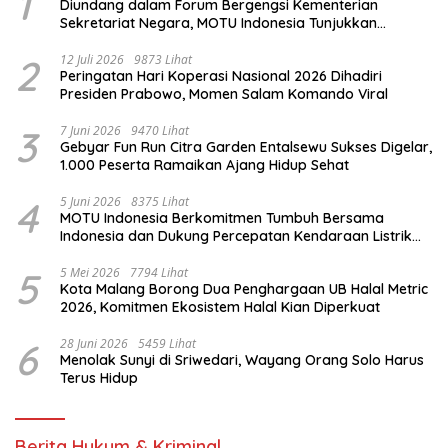
1
Diundang dalam Forum Bergengsi Kementerian
Sekretariat Negara, MOTU Indonesia Tunjukkan
Komitmen untuk Indonesia
2
12 Juli 2026
9873 Lihat
Peringatan Hari Koperasi Nasional 2026 Dihadiri
Presiden Prabowo, Momen Salam Komando Viral
3
7 Juni 2026
9470 Lihat
Gebyar Fun Run Citra Garden Entalsewu Sukses Digelar,
1.000 Peserta Ramaikan Ajang Hidup Sehat
4
5 Juni 2026
8375 Lihat
MOTU Indonesia Berkomitmen Tumbuh Bersama
Indonesia dan Dukung Percepatan Kendaraan Listrik
Nasional
5
5 Mei 2026
7794 Lihat
Kota Malang Borong Dua Penghargaan UB Halal Metric
2026, Komitmen Ekosistem Halal Kian Diperkuat
6
28 Juni 2026
5459 Lihat
Menolak Sunyi di Sriwedari, Wayang Orang Solo Harus
Terus Hidup
Berita Hukum & Kriminal