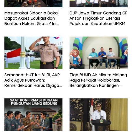
Masyarakat Sidoarjo Bakal
DJP Jawa Timur Gandeng GP
Dapat Akses Edukasi dan
Ansor Tingkatkan Literasi
Bantuan Hukum Gratis? Ini
Pajak dan Kepatuhan UMKM
Hasil Audiensinya
Semangat HUT ke-81 RI, AKP
Tiga BUMD Air Minum Malang
Adik Agus Putrawan:
Raya Perkuat Kolaborasi,
Kemerdekaan Harus Dijaga
Berangkatkan Kontingen
dengan Integritas dan
Menuju Seleksi Atlet
Perang Melawan Narkoba
PORPAMNAS IX 2026