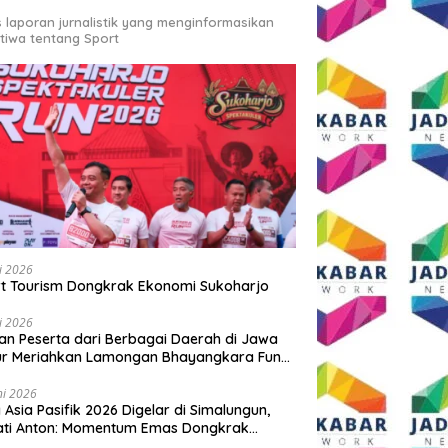
s laporan jurnalistik yang menginformasikan
stiwa tentang Sport
li 2026
t Tourism Dongkrak Ekonomi Sukoharjo
li 2026
an Peserta dari Berbagai Daerah di Jawa
ur Meriahkan Lamongan Bhayangkara Fun
 2026
ni 2026
y Asia Pasifik 2026 Digelar di Simalungun,
ati Anton: Momentum Emas Dongkrak
wisata dan Ekonomi Daerah