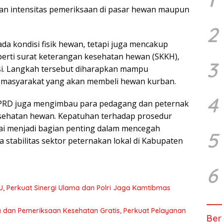
n intensitas pemeriksaan di pasar hewan maupun
2
da kondisi fisik hewan, tetapi juga mencakup
erti surat keterangan kesehatan hewan (SKKH),
3
si. Langkah tersebut diharapkan mampu
masyarakat yang akan membeli hewan kurban.
4
DPRD juga mengimbau para pedagang dan peternak
sehatan hewan. Kepatuhan terhadap prosedur
ilai menjadi bagian penting dalam mencegah
5
 stabilitas sektor peternakan lokal di Kabupaten
6
U, Perkuat Sinergi Ulama dan Polri Jaga Kamtibmas
 dan Pemeriksaan Kesehatan Gratis, Perkuat Pelayanan
Ber