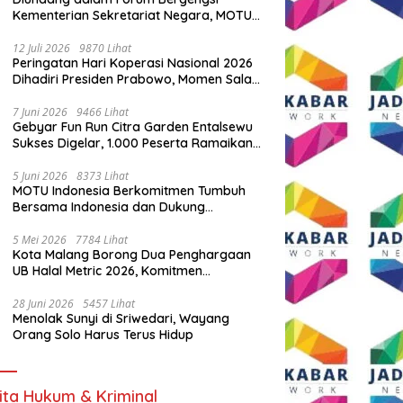
Kementerian Sekretariat Negara, MOTU
Indonesia Tunjukkan Komitmen untuk
Indonesia
12 Juli 2026
9870 Lihat
Peringatan Hari Koperasi Nasional 2026
Dihadiri Presiden Prabowo, Momen Salam
Komando Viral
7 Juni 2026
9466 Lihat
Gebyar Fun Run Citra Garden Entalsewu
Sukses Digelar, 1.000 Peserta Ramaikan
Ajang Hidup Sehat
5 Juni 2026
8373 Lihat
MOTU Indonesia Berkomitmen Tumbuh
Bersama Indonesia dan Dukung
Percepatan Kendaraan Listrik Nasional
5 Mei 2026
7784 Lihat
Kota Malang Borong Dua Penghargaan
UB Halal Metric 2026, Komitmen
Ekosistem Halal Kian Diperkuat
28 Juni 2026
5457 Lihat
Menolak Sunyi di Sriwedari, Wayang
Orang Solo Harus Terus Hidup
ita Hukum & Kriminal