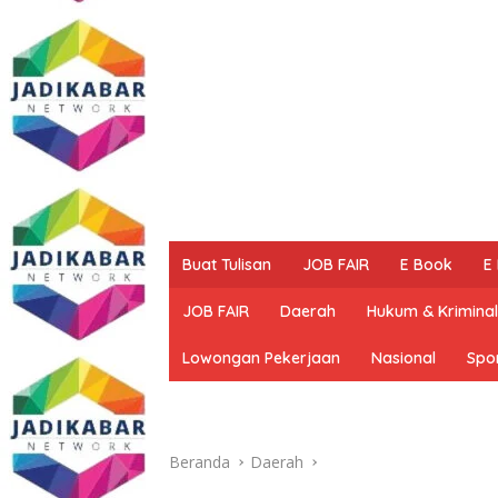
Buat Tulisan
JOB FAIR
E Book
E
JOB FAIR
Daerah
Hukum & Kriminal
Lowongan Pekerjaan
Nasional
Spo
Beranda
Daerah