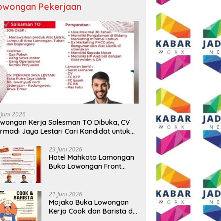
owongan Pekerjaan
 Juni 2026
wongan Kerja Salesman TO Dibuka, CV
rmadi Jaya Lestari Cari Kandidat untuk
ea Lamongan, Tuban, dan Bojonegoro
23 Juni 2026
Hotel Mahkota Lamongan
Buka Lowongan Front
Office dan Maintenance
Engineering, Simak
Syaratnya
21 Juni 2026
Mojako Buka Lowongan
Kerja Cook dan Barista di
Surabaya, Gaji Hingga