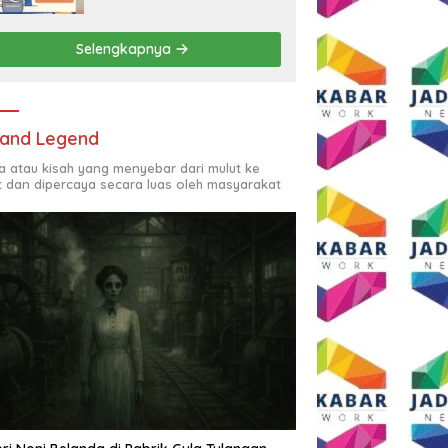
Rp2,5 Juta per Bulan
Selengkapnya
and Legend
ta atau kisah yang menyebar dari mulut ke
t dan dipercaya secara luas oleh masyarakat