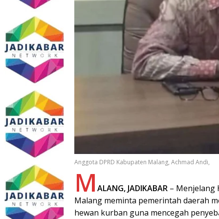
Anggota DPRD Kabupaten Malang, Achmad Andi,
M
ALANG, JADIKABAR
– Menjelang H
Malang meminta pemerintah daerah m
hewan kurban guna mencegah penyebar