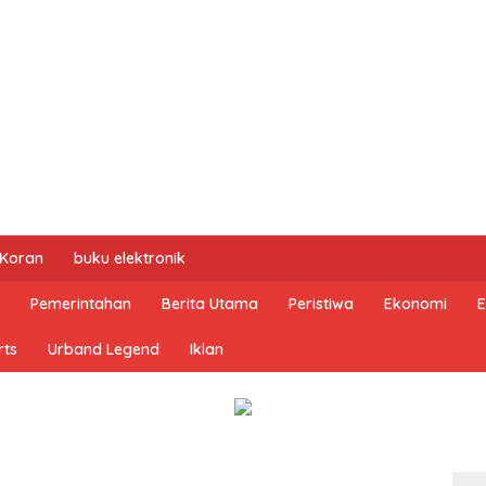
 Koran
buku elektronik
Pemerintahan
Berita Utama
Peristiwa
Ekonomi
E
rts
Urband Legend
Iklan