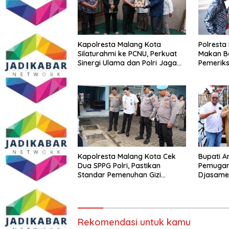
Kapolresta Malang Kota
Polresta
Silaturahmi ke PCNU, Perkuat
Makan B
Sinergi Ulama dan Polri Jaga
Pemeriks
Kamtibmas Khususnya
Perkuat 
Persoalan Sosial
Masyara
Kapolresta Malang Kota Cek
Bupati A
Dua SPPG Polri, Pastikan
Pemugar
Standar Pemenuhan Gizi
Djasamen
hingga Pengelolaan Limbah
Dokter 
Berjalan Optimal
Diabadik
Mendata
Rekomendasi untuk kamu