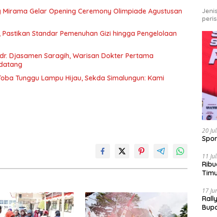
Jeni
g Mirama Gelar Opening Ceremony Olimpiade Agustusan
peri
, Pastikan Standar Pemenuhan Gizi hingga Pengelolaan
r. Djasamen Saragih, Warisan Dokter Pertama
ndatang
u Toba Tunggu Lampu Hijau, Sekda Simalungun: Kami
20 Ju
Spor
11 Ju
Ribu
Tim
Bike
17 Ju
Rall
Bup
Pari