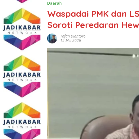
Daerah
Waspadai PMK dan L
Soroti Peredaran Hew
Tofan Diantoro
15 Mei 2026