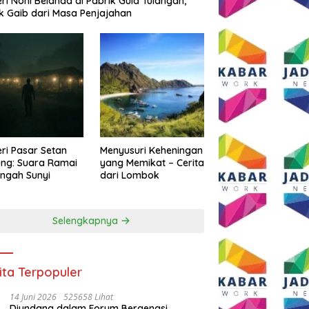
eri Noni Belanda di Pabrik Gula Tulangan,
k Gaib dari Masa Penjajahan
eri Pasar Setan
Menyusuri Keheningan
ng: Suara Ramai
yang Memikat – Cerita
engah Sunyi
dari Lombok
Selengkapnya
ita Terpopuler
14 Juni 2026
525658 Lihat
Diundang dalam Forum Bergengsi