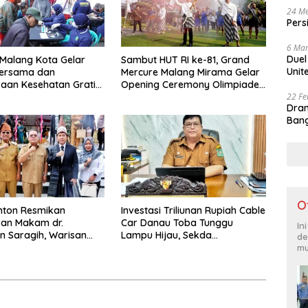
24 Me
Pers
6 Mar
Duel
 Malang Kota Gelar
Sambut HUT RI ke-81, Grand
Unit
ersama dan
Mercure Malang Mirama Gelar
aan Kesehatan Gratis,
Opening Ceremony Olimpiade
22 Fe
Pelayanan untuk
Agustusan 2026
Dram
kat
Bang
O
nton Resmikan
Investasi Triliunan Rupiah Cable
an Makam dr.
Car Danau Toba Tunggu
In
 Saragih, Warisan
Lampu Hijau, Sekda
de
Pertama Simalungun
Simalungun: Kami Dukung, Tapi
mu
an untuk Generasi
Harus Taat Aturan
ng