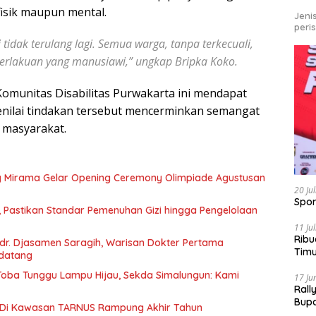
fisik maupun mental.
Jeni
peri
 tidak terulang lagi. Semua warga, tanpa terkecuali,
rlakuan yang manusiawi,” ungkap Bripka Koko.
munitas Disabilitas Purwakarta ini mendapat
enilai tindakan tersebut mencerminkan semangat
 masyarakat.
g Mirama Gelar Opening Ceremony Olimpiade Agustusan
20 Ju
Spor
, Pastikan Standar Pemenuhan Gizi hingga Pengelolaan
11 Ju
Ribu
r. Djasamen Saragih, Warisan Dokter Pertama
Tim
ndatang
Bike
u Toba Tunggu Lampu Hijau, Sekda Simalungun: Kami
17 Ju
Rall
Bup
 Di Kawasan TARNUS Rampung Akhir Tahun
Pari