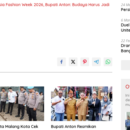
sia Fashion Week 2026, Bupati Anton: Budaya Harus Jadi
24 Me
Pers
6 Mar
Duel
Unit
22 Fe
Dram
Bang
O
In
de
mu
ta Malang Kota Cek
Bupati Anton Resmikan