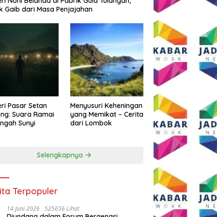
eri Noni Belanda di Pabrik Gula Tulangan,
k Gaib dari Masa Penjajahan
eri Pasar Setan
Menyusuri Keheningan
ng: Suara Ramai
yang Memikat – Cerita
engah Sunyi
dari Lombok
Selengkapnya
ita Terpopuler
14 Juni 2026
525656 Lihat
Diundang dalam Forum Bergengsi