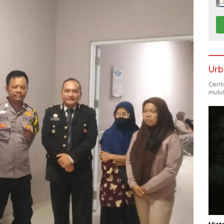
Urb
Ceri
mulu