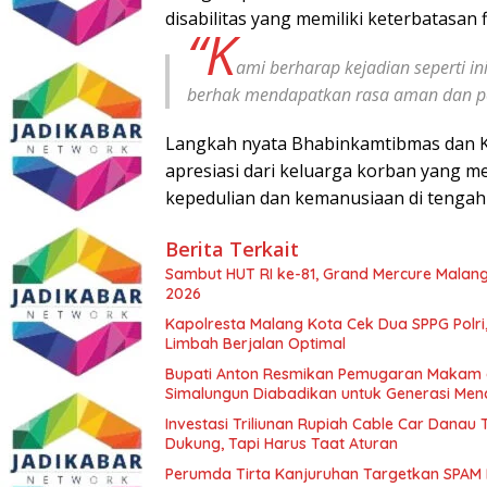
disabilitas yang memiliki keterbatasan 
“K
ami berharap kejadian seperti ini
berhak mendapatkan rasa aman dan pe
Langkah nyata Bhabinkamtibmas dan Ko
apresiasi dari keluarga korban yang m
kepedulian dan kemanusiaan di tengah
Berita Terkait
Sambut HUT RI ke-81, Grand Mercure Malan
2026
Kapolresta Malang Kota Cek Dua SPPG Polri
Limbah Berjalan Optimal
Bupati Anton Resmikan Pemugaran Makam d
Simalungun Diabadikan untuk Generasi Me
Investasi Triliunan Rupiah Cable Car Dana
Dukung, Tapi Harus Taat Aturan
Perumda Tirta Kanjuruhan Targetkan SPAM