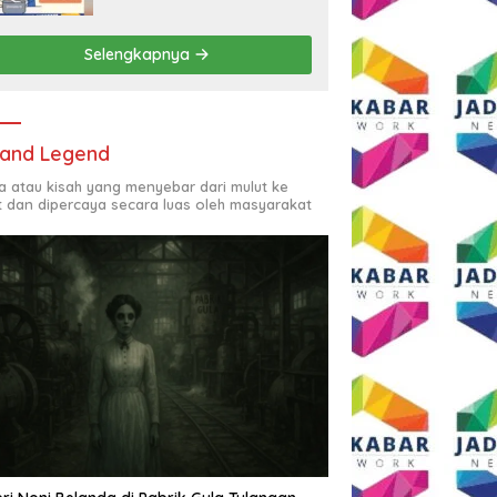
Rp2,5 Juta per Bulan
Selengkapnya
and Legend
ta atau kisah yang menyebar dari mulut ke
t dan dipercaya secara luas oleh masyarakat