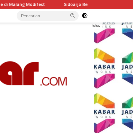
Sidoarjo Bersiap Berubah, Sekda Fenny: Perbaikan Tidak Bisa D
tutup