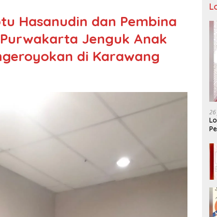
L
tu Hasanudin dan Pembina
s Purwakarta Jenguk Anak
engeroyokan di Karawang
26
Lo
Pe
Ar