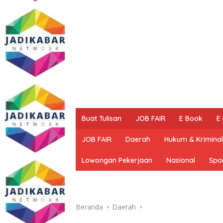
Buat Tulisan
JOB FAIR
E Book
E
JOB FAIR
Daerah
Hukum & Kriminal
Lowongan Pekerjaan
Nasional
Spo
Beranda
Daerah