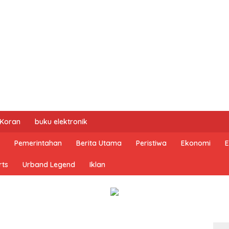
 Koran
buku elektronik
Pemerintahan
Berita Utama
Peristiwa
Ekonomi
E
rts
Urband Legend
Iklan