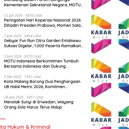
Kementerian Sekretariat Negara, MOTU
Indonesia Tunjukkan Komitmen untuk
Indonesia
12 Juli 2026
9870 Lihat
Peringatan Hari Koperasi Nasional 2026
Dihadiri Presiden Prabowo, Momen Salam
Komando Viral
7 Juni 2026
9464 Lihat
Gebyar Fun Run Citra Garden Entalsewu
Sukses Digelar, 1.000 Peserta Ramaikan
Ajang Hidup Sehat
5 Juni 2026
8370 Lihat
MOTU Indonesia Berkomitmen Tumbuh
Bersama Indonesia dan Dukung
Percepatan Kendaraan Listrik Nasional
5 Mei 2026
7781 Lihat
Kota Malang Borong Dua Penghargaan
UB Halal Metric 2026, Komitmen
Ekosistem Halal Kian Diperkuat
28 Juni 2026
5457 Lihat
Menolak Sunyi di Sriwedari, Wayang
Orang Solo Harus Terus Hidup
ita Hukum & Kriminal