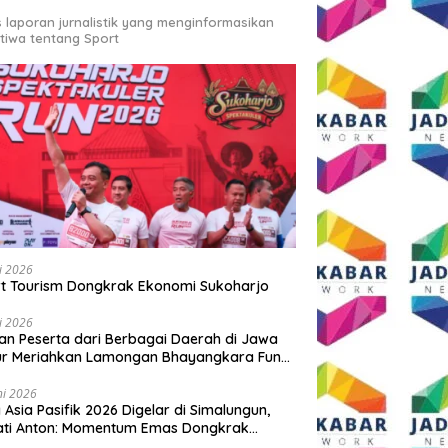
s laporan jurnalistik yang menginformasikan
stiwa tentang Sport
li 2026
t Tourism Dongkrak Ekonomi Sukoharjo
li 2026
an Peserta dari Berbagai Daerah di Jawa
ur Meriahkan Lamongan Bhayangkara Fun
 2026
ni 2026
y Asia Pasifik 2026 Digelar di Simalungun,
ati Anton: Momentum Emas Dongkrak
wisata dan Ekonomi Daerah