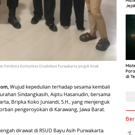
Mist
Jeja
Mist
n Pembina Komunitas Disabilitas Purwakarta Jenguk Anak
Poro
di T
com,
Wujud kepedulian terhadap sesama kembali
urahan Sindangkasih, Aiptu Hasanudin, bersama
rta, Bripka Koko Juniandi, S.H., yang menjenguk
korban pengeroyokan di Karawang, Jawa Barat.
Ber
tengah dirawat di RSUD Bayu Asih Purwakarta.
1