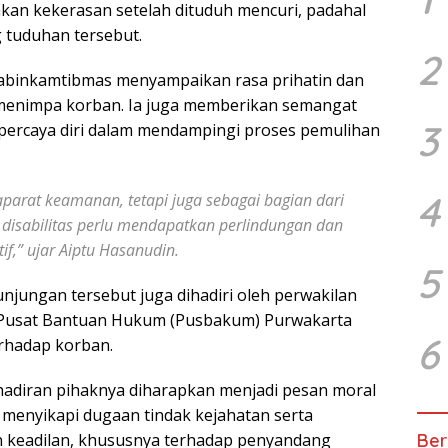
kan kekerasan setelah dituduh mencuri, padahal
 tuduhan tersebut.
2
abinkamtibmas menyampaikan rasa prihatin dan
 menimpa korban. Ia juga memberikan semangat
3
 percaya diri dalam mendampingi proses pemulihan
4
parat keamanan, tetapi juga sebagai bagian dari
disabilitas perlu mendapatkan perlindungan dan
f,” ujar Aiptu Hasanudin.
5
jungan tersebut juga dihadiri oleh perwakilan
n Pusat Bantuan Hukum (Pusbakum) Purwakarta
6
rhadap korban.
ehadiran pihaknya diharapkan menjadi pesan moral
m menyikapi dugaan tindak kejahatan serta
 keadilan, khususnya terhadap penyandang
Ber