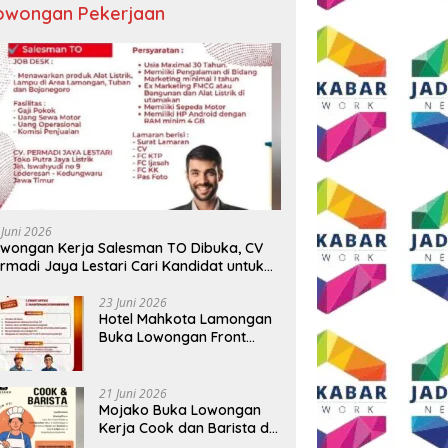
owongan Pekerjaan
 Juni 2026
wongan Kerja Salesman TO Dibuka, CV
rmadi Jaya Lestari Cari Kandidat untuk
ea Lamongan, Tuban, dan Bojonegoro
23 Juni 2026
Hotel Mahkota Lamongan
Buka Lowongan Front
Office dan Maintenance
Engineering, Simak
Syaratnya
21 Juni 2026
Mojako Buka Lowongan
Kerja Cook dan Barista di
Surabaya, Gaji Hingga