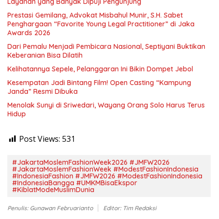
Layanan yang Banyak Dipuji Pengunjung
Prestasi Gemilang, Advokat Misbahul Munir, S.H. Sabet
Penghargaan “Favorite Young Legal Practitioner” di Jaka
Awards 2026
Dari Pemalu Menjadi Pembicara Nasional, Septiyani Buktikan
Keberanian Bisa Dilatih
Kelihatannya Sepele, Pelanggaran Ini Bikin Dompet Jebol
Kesempatan Jadi Bintang Film! Open Casting “Kampung
Janda” Resmi Dibuka
Menolak Sunyi di Sriwedari, Wayang Orang Solo Harus Terus
Hidup
Post Views:
531
#JakartaMoslemFashionWeek2026 #JMFW2026
#JakartaMoslemFashionWeek #ModestFashionIndonesia
#IndonesiaFashion #JMFW2026 #ModestFashionIndonesia
#IndonesiaBangga #UMKMBisaEkspor
#KiblatModeMuslimDunia
Penulis: Gunawan Februarianto
Editor: Tim Redaksi