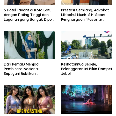
5 Hotel Favorit di Kota Batu
Prestasi Gemilang, Advokat
dengan Rating Tinggi dan
Misbahul Munir, S.H. Sabet
Layanan yang Banyak Dipuji
Penghargaan “Favorite
Pengunjung
Young Legal Practitioner” di
Jaka Awards 2026
Dari Pemalu Menjadi
Kelihatannya Sepele,
Pembicara Nasional,
Pelanggaran Ini Bikin Dompet
Septiyani Buktikan
Jebol
Keberanian Bisa Dilatih