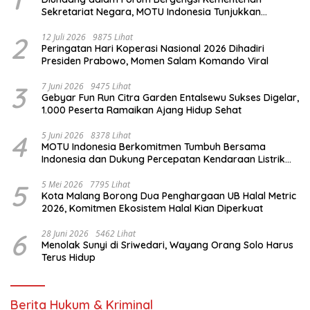
Sekretariat Negara, MOTU Indonesia Tunjukkan
Komitmen untuk Indonesia
2
12 Juli 2026
9875 Lihat
Peringatan Hari Koperasi Nasional 2026 Dihadiri
Presiden Prabowo, Momen Salam Komando Viral
3
7 Juni 2026
9475 Lihat
Gebyar Fun Run Citra Garden Entalsewu Sukses Digelar,
1.000 Peserta Ramaikan Ajang Hidup Sehat
4
5 Juni 2026
8378 Lihat
MOTU Indonesia Berkomitmen Tumbuh Bersama
Indonesia dan Dukung Percepatan Kendaraan Listrik
Nasional
5
5 Mei 2026
7795 Lihat
Kota Malang Borong Dua Penghargaan UB Halal Metric
2026, Komitmen Ekosistem Halal Kian Diperkuat
6
28 Juni 2026
5462 Lihat
Menolak Sunyi di Sriwedari, Wayang Orang Solo Harus
Terus Hidup
Berita Hukum & Kriminal