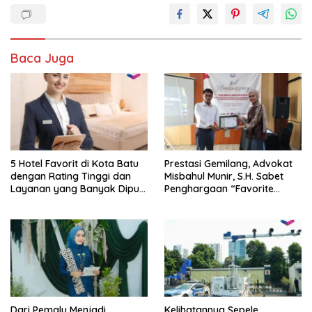
Baca Juga
5 Hotel Favorit di Kota Batu
Prestasi Gemilang, Advokat
dengan Rating Tinggi dan
Misbahul Munir, S.H. Sabet
Layanan yang Banyak Dipuji
Penghargaan “Favorite
Pengunjung
Young Legal Practitioner” di
Jaka Awards 2026
Dari Pemalu Menjadi
Kelihatannya Sepele,