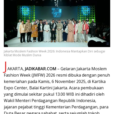
Jakarta Moslem Fashion Week 2026: Indonesia Mantapkan Diri sebagai
Kiblat Mode Muslim Dunia
J
AKARTA,
JADIKABAR.COM
– Gelaran Jakarta Moslem
Fashion Week (JMFW) 2026 resmi dibuka dengan penuh
kemeriahan pada Kamis, 6 November 2025, di Kartika
Expo Center, Balai Kartini Jakarta. Acara pembukaan
yang dimulai sekitar pukul 13.00 WIB ini dihadiri oleh
Wakil Menteri Perdagangan Republik Indonesia,
jajaran pejabat tinggi Kementerian Perdagangan, para
Duta Besar negara sahabat, serta sejumlah tokoh