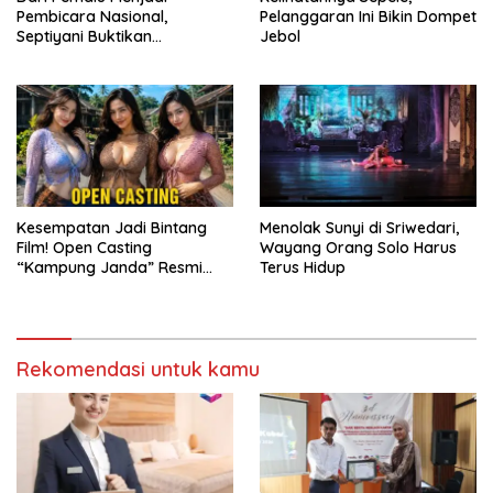
Pembicara Nasional,
Pelanggaran Ini Bikin Dompet
Septiyani Buktikan
Jebol
Keberanian Bisa Dilatih
Kesempatan Jadi Bintang
Menolak Sunyi di Sriwedari,
Film! Open Casting
Wayang Orang Solo Harus
“Kampung Janda” Resmi
Terus Hidup
Dibuka
Rekomendasi untuk kamu