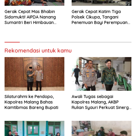
Gerak Cepat Mas Bhabin
Gerak Cepat Katim Tiga
Sidomukti! AIPDA Nanang
Polsek Cikupa, Tangani
Sumantri Beri Himbauan
Penemuan Bayi Perempuan
Kewaspadaan Kebakaran
di Citra Raya Cikupa
dan Curanmor Lewat
PEDDAL Kamtibmas
Rekomendasi untuk kamu
Silaturahmi ke Pendopo,
Awali Tugas sebagai
Kapolres Malang Bahas
Kapolres Malang, AKBP
Kamtibmas Bareng Bupati
Rulian Syauri Perkuat Sinergi
dengan Penegak Hukum