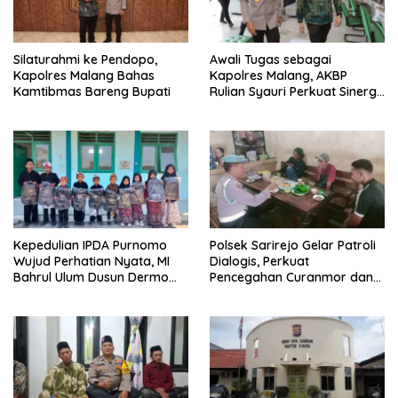
Silaturahmi ke Pendopo,
Awali Tugas sebagai
Kapolres Malang Bahas
Kapolres Malang, AKBP
Kamtibmas Bareng Bupati
Rulian Syauri Perkuat Sinergi
dengan Penegak Hukum
Kepedulian IPDA Purnomo
Polsek Sarirejo Gelar Patroli
Wujud Perhatian Nyata, MI
Dialogis, Perkuat
Bahrul Ulum Dusun Dermo
Pencegahan Curanmor dan
Terima Bantuan Tas Sekolah
Larang Segala Bentuk
Perjudian