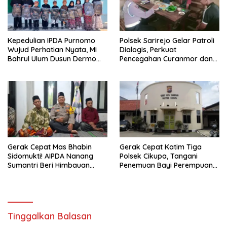
Kepedulian IPDA Purnomo
Polsek Sarirejo Gelar Patroli
Wujud Perhatian Nyata, MI
Dialogis, Perkuat
Bahrul Ulum Dusun Dermo
Pencegahan Curanmor dan
Terima Bantuan Tas Sekolah
Larang Segala Bentuk
Perjudian
Gerak Cepat Mas Bhabin
Gerak Cepat Katim Tiga
Sidomukti! AIPDA Nanang
Polsek Cikupa, Tangani
Sumantri Beri Himbauan
Penemuan Bayi Perempuan
Kewaspadaan Kebakaran
di Citra Raya Cikupa
dan Curanmor Lewat
PEDDAL Kamtibmas
Tinggalkan Balasan