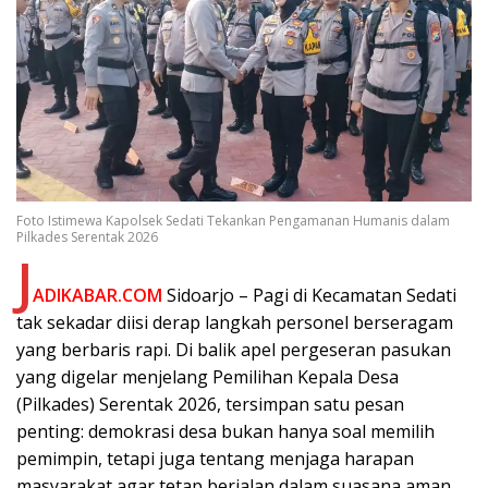
Foto Istimewa Kapolsek Sedati Tekankan Pengamanan Humanis dalam
Pilkades Serentak 2026
J
ADIKABAR.COM
Sidoarjo – Pagi di Kecamatan Sedati
tak sekadar diisi derap langkah personel berseragam
yang berbaris rapi. Di balik apel pergeseran pasukan
yang digelar menjelang Pemilihan Kepala Desa
(Pilkades) Serentak 2026, tersimpan satu pesan
penting: demokrasi desa bukan hanya soal memilih
pemimpin, tetapi juga tentang menjaga harapan
masyarakat agar tetap berjalan dalam suasana aman