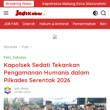
Langsung
lresta Malang Kota Silaturahmi ke PCNU, Perkuat Sinergi Ulama
Breaking News
ke
konten
JOB FAIR
Daerah
Hukum & Kriminal
Pemerintahan
Berit
Beranda
Polri
Polri
,
Sidoarjo
Kapolsek Sedati Tekankan
Pengamanan Humanis dalam
Pilkades Serentak 2026
Jaka Media
24 Mei 2026