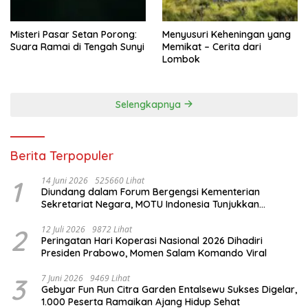
Misteri Pasar Setan Porong:
Menyusuri Keheningan yang
Suara Ramai di Tengah Sunyi
Memikat – Cerita dari
Lombok
Selengkapnya
Berita Terpopuler
1
14 Juni 2026
525660 Lihat
Diundang dalam Forum Bergengsi Kementerian
Sekretariat Negara, MOTU Indonesia Tunjukkan
Komitmen untuk Indonesia
2
12 Juli 2026
9872 Lihat
Peringatan Hari Koperasi Nasional 2026 Dihadiri
Presiden Prabowo, Momen Salam Komando Viral
3
7 Juni 2026
9469 Lihat
Gebyar Fun Run Citra Garden Entalsewu Sukses Digelar,
1.000 Peserta Ramaikan Ajang Hidup Sehat