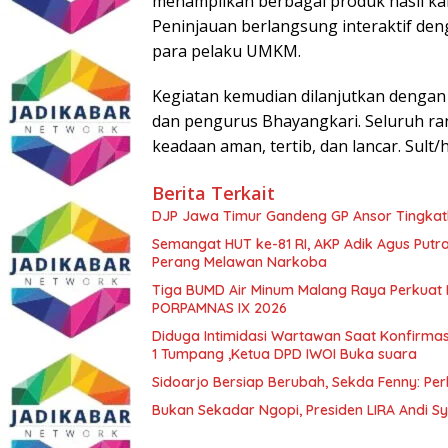
menampilkan berbagai produk hasil k
Peninjauan berlangsung interaktif de
para pelaku UMKM.
Kegiatan kemudian dilanjutkan dengan
dan pengurus Bhayangkari. Seluruh ran
keadaan aman, tertib, dan lancar. Sult
Berita Terkait
DJP Jawa Timur Gandeng GP Ansor Tingkat
Semangat HUT ke-81 RI, AKP Adik Agus Putr
Perang Melawan Narkoba
Tiga BUMD Air Minum Malang Raya Perkuat K
PORPAMNAS IX 2026
Diduga Intimidasi Wartawan Saat Konfirm
1 Tumpang ,Ketua DPD IWOI Buka suara
Sidoarjo Bersiap Berubah, Sekda Fenny: Per
Bukan Sekadar Ngopi, Presiden LIRA Andi Sy