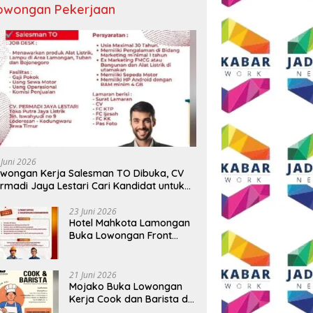
owongan Pekerjaan
 Juni 2026
wongan Kerja Salesman TO Dibuka, CV
rmadi Jaya Lestari Cari Kandidat untuk
ea Lamongan, Tuban, dan Bojonegoro
23 Juni 2026
Hotel Mahkota Lamongan
Buka Lowongan Front
Office dan Maintenance
Engineering, Simak
Syaratnya
21 Juni 2026
Mojako Buka Lowongan
Kerja Cook dan Barista di
Surabaya, Gaji Hingga