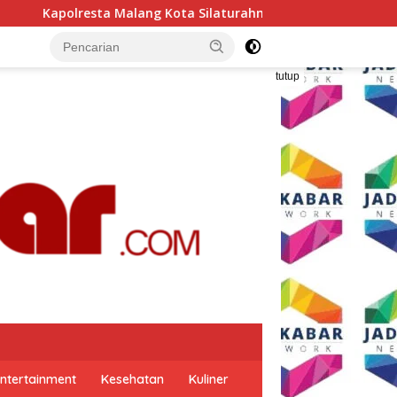
turahmi ke PCNU, Perkuat Sinergi Ulama dan Polri Jaga Kamtib
tutup
ntertainment
Kesehatan
Kuliner