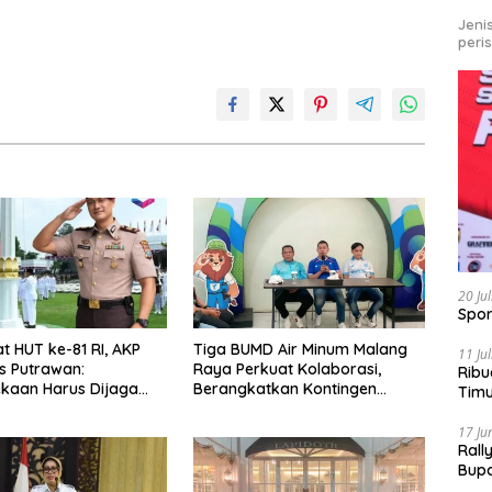
Jeni
peri
20 Ju
Spor
 HUT ke-81 RI, AKP
Tiga BUMD Air Minum Malang
11 Ju
s Putrawan:
Raya Perkuat Kolaborasi,
Ribu
kaan Harus Dijaga
Berangkatkan Kontingen
Tim
ntegritas dan Perang
Menuju Seleksi Atlet
Bike
 Narkoba
PORPAMNAS IX 2026
17 Ju
Rall
Bup
Pari