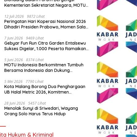
Kementerian Sekretariat Negara, MOTU
Indonesia Tunjukkan Komitmen untuk
Indonesia
12 Juli 2026
9872 Lihat
Peringatan Hari Koperasi Nasional 2026
Dihadiri Presiden Prabowo, Momen Salam
Komando Viral
7 Juni 2026
9469 Lihat
Gebyar Fun Run Citra Garden Entalsewu
Sukses Digelar, 1.000 Peserta Ramaikan
Ajang Hidup Sehat
5 Juni 2026
8374 Lihat
MOTU Indonesia Berkomitmen Tumbuh
Bersama Indonesia dan Dukung
Percepatan Kendaraan Listrik Nasional
5 Mei 2026
7790 Lihat
Kota Malang Borong Dua Penghargaan
UB Halal Metric 2026, Komitmen
Ekosistem Halal Kian Diperkuat
28 Juni 2026
5457 Lihat
Menolak Sunyi di Sriwedari, Wayang
Orang Solo Harus Terus Hidup
ita Hukum & Kriminal