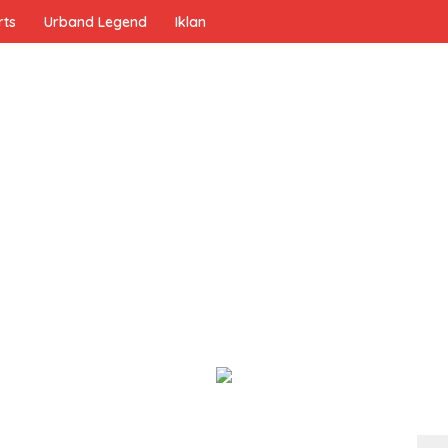
rts
Urband Legend
Iklan