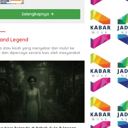
Rp2,5 Juta per Bulan
Selengkapnya
and Legend
ta atau kisah yang menyebar dari mulut ke
t dan dipercaya secara luas oleh masyarakat