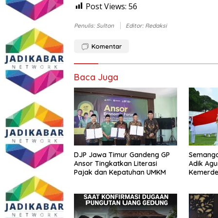
Post Views:
56
Penulis: Sulton
Editor: Redaksi
Komentar
Baca Juga
DJP Jawa Timur Gandeng GP
Semangat
Ansor Tingkatkan Literasi
Adik Agu
Pajak dan Kepatuhan UMKM
Kemerde
dengan I
Melawan