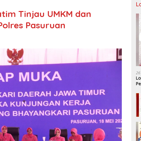
L
atim Tinjau UMKM dan
 Polres Pasuruan
26
Lo
Pe
Ar