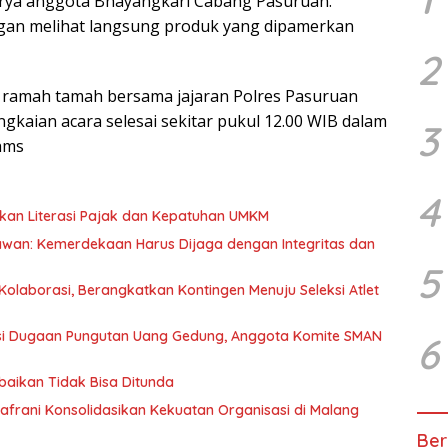
arya anggota Bhayangkari Cabang Pasuruan.
ngan melihat langsung produk yang dipamerkan
2
 ramah tamah bersama jajaran Polres Pasuruan
gkaian acara selesai sekitar pukul 12.00 WIB dalam
3
/hms
4
kan Literasi Pajak dan Kepatuhan UMKM
awan: Kemerdekaan Harus Dijaga dengan Integritas dan
5
olaborasi, Berangkatkan Kontingen Menuju Seleksi Atlet
asi Dugaan Pungutan Uang Gedung, Anggota Komite SMAN
6
baikan Tidak Bisa Ditunda
afrani Konsolidasikan Kekuatan Organisasi di Malang
Ber