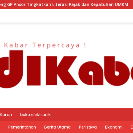
Pajak dan Kepatuhan UMKM
Kapolresta Malang Kota Sila
 Koran
buku elektronik
Pemerintahan
Berita Utama
Peristiwa
Ekonomi
E