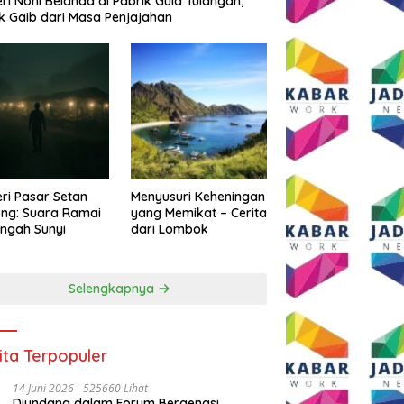
eri Noni Belanda di Pabrik Gula Tulangan,
k Gaib dari Masa Penjajahan
eri Pasar Setan
Menyusuri Keheningan
ng: Suara Ramai
yang Memikat – Cerita
engah Sunyi
dari Lombok
Selengkapnya
ita Terpopuler
14 Juni 2026
525660 Lihat
Diundang dalam Forum Bergengsi