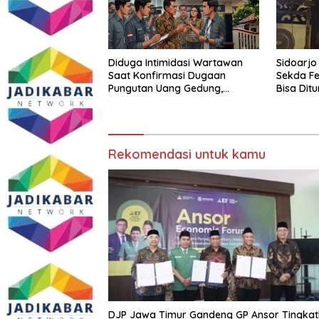
Diduga Intimidasi Wartawan
Sidoarjo
Saat Konfirmasi Dugaan
Sekda Fe
Pungutan Uang Gedung,
Bisa Dit
Anggota Komite SMAN 1
Tumpang ,Ketua DPD IWOI
Buka suara
Rekomendasi untuk kamu
DJP Jawa Timur Gandeng GP Ansor Tingka