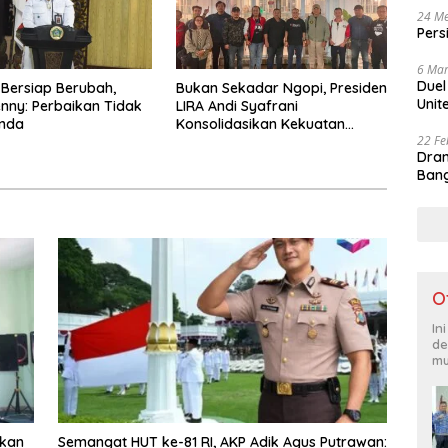
24 Me
Pers
6 Mar
Duel
 Bersiap Berubah,
Bukan Sekadar Ngopi, Presiden
Unit
nny: Perbaikan Tidak
LIRA Andi Syafrani
unda
Konsolidasikan Kekuatan
22 Fe
Organisasi di Malang
Dram
Bang
O
In
de
mu
tkan
Semangat HUT ke-81 RI, AKP Adik Agus Putrawan: