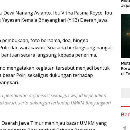
Mist
Jeja
bu Dewi Nanang Avianto, Ibu Vitha Pasma Royce, Ibu
s Yayasan Kemala Bhayangkari (YKB) Daerah Jawa
n pembukaan, foto bersama, doa, hingga
 Polri dan warakawuri. Suasana berlangsung hangat
 bantuan secara langsung kepada penerima.
Mist
no mengatakan kegiatan tersebut menjadi bentuk
Poro
di T
a besar Polri sekaligus dukungan terhadap
angkari.
ri pembinaan organisasi sekaligus wujud kepedulian
arakawuri, serta dukungan terhadap UMKM Bhayangkari
Ber
i Daerah Jawa Timur meninjau bazar UMKM yang
1