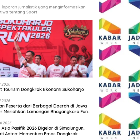
s laporan jurnalistik yang menginformasikan
stiwa tentang Sport
li 2026
t Tourism Dongkrak Ekonomi Sukoharjo
li 2026
an Peserta dari Berbagai Daerah di Jawa
ur Meriahkan Lamongan Bhayangkara Fun
 2026
ni 2026
y Asia Pasifik 2026 Digelar di Simalungun,
ati Anton: Momentum Emas Dongkrak
wisata dan Ekonomi Daerah