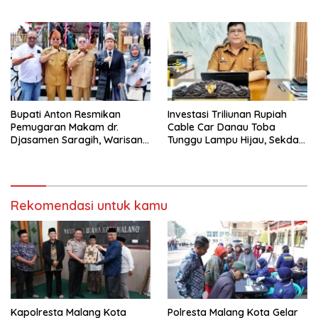
Olimpiade Agustusan 2026
hingga Pengelolaan Limbah
Berjalan Optimal
Bupati Anton Resmikan
Investasi Triliunan Rupiah
Pemugaran Makam dr.
Cable Car Danau Toba
Djasamen Saragih, Warisan
Tunggu Lampu Hijau, Sekda
Dokter Pertama Simalungun
Simalungun: Kami Dukung,
Diabadikan untuk Generasi
Tapi Harus Taat Aturan
Mendatang
Rekomendasi untuk kamu
Kapolresta Malang Kota
Polresta Malang Kota Gelar