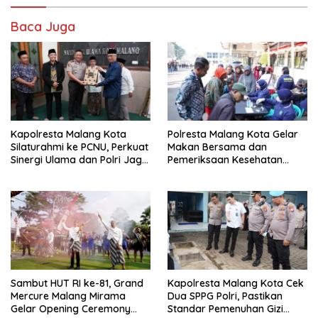
Baca Juga
Kapolresta Malang Kota
Polresta Malang Kota Gelar
Silaturahmi ke PCNU, Perkuat
Makan Bersama dan
Sinergi Ulama dan Polri Jaga
Pemeriksaan Kesehatan
Kamtibmas Khususnya
Gratis, Perkuat Pelayanan
Persoalan Sosial
untuk Masyarakat
Sambut HUT RI ke-81, Grand
Kapolresta Malang Kota Cek
Mercure Malang Mirama
Dua SPPG Polri, Pastikan
Gelar Opening Ceremony
Standar Pemenuhan Gizi