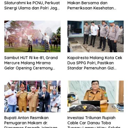
Silaturahmi ke PCNU, Perkuat
Makan Bersama dan
Sinergi Ulama dan Polri Jaga
Pemeriksaan Kesehatan
Kamtibmas Khususnya
Gratis, Perkuat Pelayanan
Persoalan Sosial
untuk Masyarakat
Sambut HUT RI ke-81, Grand
Kapolresta Malang Kota Cek
Mercure Malang Mirama
Dua SPPG Polri, Pastikan
Gelar Opening Ceremony
Standar Pemenuhan Gizi
Olimpiade Agustusan 2026
hingga Pengelolaan Limbah
Berjalan Optimal
Bupati Anton Resmikan
Investasi Triliunan Rupiah
Pemugaran Makam dr.
Cable Car Danau Toba