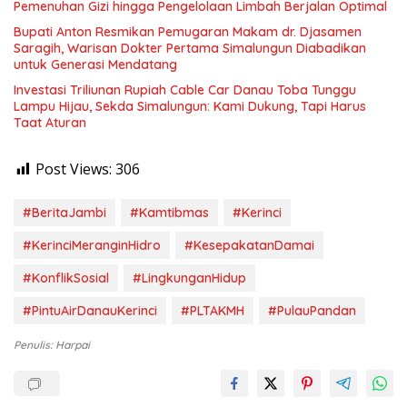
Pemenuhan Gizi hingga Pengelolaan Limbah Berjalan Optimal
Bupati Anton Resmikan Pemugaran Makam dr. Djasamen
Saragih, Warisan Dokter Pertama Simalungun Diabadikan
untuk Generasi Mendatang
Investasi Triliunan Rupiah Cable Car Danau Toba Tunggu
Lampu Hijau, Sekda Simalungun: Kami Dukung, Tapi Harus
Taat Aturan
Post Views:
306
#BeritaJambi
#Kamtibmas
#Kerinci
#KerinciMeranginHidro
#KesepakatanDamai
#KonflikSosial
#LingkunganHidup
#PintuAirDanauKerinci
#PLTAKMH
#PulauPandan
Penulis: Harpai