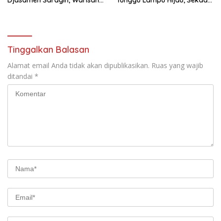
Djasamen Saragih, Warisan
Tunggu Lampu Hijau, Sekda
Dokter Pertama Simalungun
Simalungun: Kami Dukung,
Diabadikan untuk Generasi
Tapi Harus Taat Aturan
Mendatang
Tinggalkan Balasan
Alamat email Anda tidak akan dipublikasikan.
Ruas yang wajib
ditandai
*