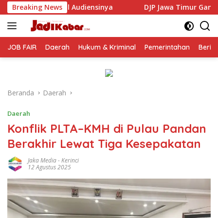
Langsung
inya
Breaking News
DJP Jawa Timur Gandeng GP Ansor Tingkatkan Lit
ke
konten
JOB FAIR
Daerah
Hukum & Kriminal
Pemerintahan
Berit
Beranda
Daerah
Daerah
Konflik PLTA–KMH di Pulau Pandan
Berakhir Lewat Tiga Kesepakatan
Jaka Media
-
Kerinci
12 Agustus 2025