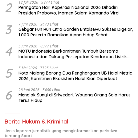
2
12 Juli 2026
9874 Lihat
Peringatan Hari Koperasi Nasional 2026 Dihadiri
Presiden Prabowo, Momen Salam Komando Viral
3
7 Juni 2026
9473 Lihat
Gebyar Fun Run Citra Garden Entalsewu Sukses Digelar,
1.000 Peserta Ramaikan Ajang Hidup Sehat
4
5 Juni 2026
8377 Lihat
MOTU Indonesia Berkomitmen Tumbuh Bersama
Indonesia dan Dukung Percepatan Kendaraan Listrik
Nasional
5
5 Mei 2026
7795 Lihat
Kota Malang Borong Dua Penghargaan UB Halal Metric
2026, Komitmen Ekosistem Halal Kian Diperkuat
6
28 Juni 2026
5460 Lihat
Menolak Sunyi di Sriwedari, Wayang Orang Solo Harus
Terus Hidup
Berita Hukum & Kriminal
Jenis laporan jurnalistik yang menginformasikan peristiwa
tentang Sport