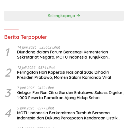
Selengkapnya
Berita Terpopuler
1
14 Juni 2026
525662 Lihat
Diundang dalam Forum Bergengsi Kementerian
Sekretariat Negara, MOTU Indonesia Tunjukkan
Komitmen untuk Indonesia
2
12 Juli 2026
9874 Lihat
Peringatan Hari Koperasi Nasional 2026 Dihadiri
Presiden Prabowo, Momen Salam Komando Viral
3
7 Juni 2026
9472 Lihat
Gebyar Fun Run Citra Garden Entalsewu Sukses Digelar,
1.000 Peserta Ramaikan Ajang Hidup Sehat
4
5 Juni 2026
8377 Lihat
MOTU Indonesia Berkomitmen Tumbuh Bersama
Indonesia dan Dukung Percepatan Kendaraan Listrik
Nasional