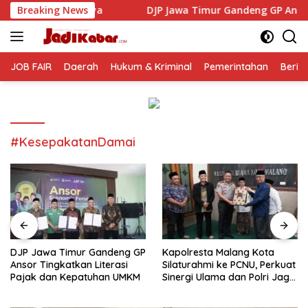
Langsung
Breaking News
DJP Jawa Timur Gandeng GP Ansor Tingkatkan Literas
ke
konten
JOB FAIR
Daerah
Hukum & Kriminal
Pemerintahan
Berit
#KesepakatanDamai
DJP Jawa Timur Gandeng GP
Kapolresta Malang Kota
Ansor Tingkatkan Literasi
Silaturahmi ke PCNU, Perkuat
Pajak dan Kepatuhan UMKM
Sinergi Ulama dan Polri Jaga
Kamtibmas Khususnya
Persoalan Sosial