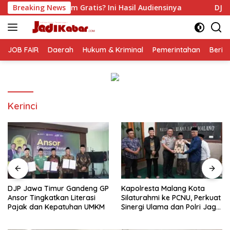
Langsung
ratis? Ini Hasil Audiensinya
Breaking News
DJP Jawa Timur Gandeng 
ke
konten
JOB FAIR
Daerah
Hukum & Kriminal
Pemerintahan
Berit
Kerinci
DJP Jawa Timur Gandeng GP
Kapolresta Malang Kota
Ansor Tingkatkan Literasi
Silaturahmi ke PCNU, Perkuat
Pajak dan Kepatuhan UMKM
Sinergi Ulama dan Polri Jaga
Kamtibmas Khususnya
Persoalan Sosial