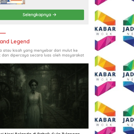
Rp2,5 Juta per Bulan
Selengkapnya
and Legend
ta atau kisah yang menyebar dari mulut ke
t dan dipercaya secara luas oleh masyarakat