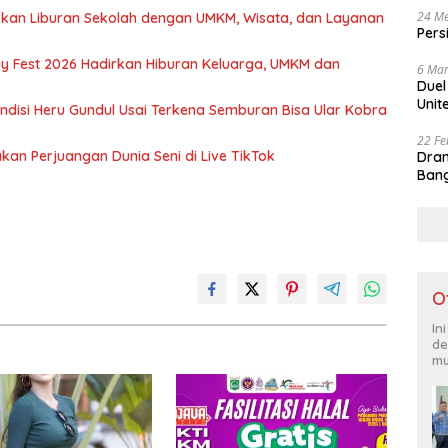
24 Me
kkan Liburan Sekolah dengan UMKM, Wisata, dan Layanan
Pers
day Fest 2026 Hadirkan Hiburan Keluarga, UMKM dan
6 Mar
Duel
Unit
ndisi Heru Gundul Usai Terkena Semburan Bisa Ular Kobra
22 Fe
akan Perjuangan Dunia Seni di Live TikTok
Dram
Bang
O
In
de
mu