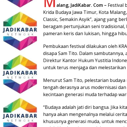
M
alang, JadiKabar. Com –
Festival 
Krida Budaya Jawa Timur, Kota Malang
Classic, Semakin Asyik”, ajang yang be
beragam pertunjukan seni tradisional, 
pameran keris dan lukisan, hingga hibu
Pembukaan festival dilakukan oleh KRA 
disapa Sam Tito. Dalam sambutannya, 
Direktur Kantor Hukum Yustitia Indon
untuk terus menjaga dan melestarikan 
Menurut Sam Tito, pelestarian budaya 
tengah derasnya arus modernisasi dan
kecintaan generasi muda terhadap wari
“Budaya adalah jati diri bangsa. Jika 
hanya akan mengenalnya melalui cerita
khususnya generasi muda, untuk menci