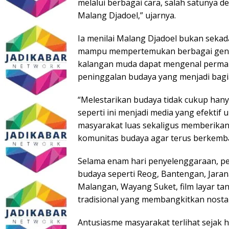
melalui berbagai cara, salah satunya 
Malang Djadoel,” ujarnya.
Ia menilai Malang Djadoel bukan sekad
mampu mempertemukan berbagai genera
kalangan muda dapat mengenal permaina
peninggalan budaya yang menjadi bagia
“Melestarikan budaya tidak cukup hany
seperti ini menjadi media yang efekti
masyarakat luas sekaligus memberikan
komunitas budaya agar terus berkemb
Selama enam hari penyelenggaraan, p
budaya seperti Reog, Bantengan, Jara
Malangan, Wayang Suket, film layar ta
tradisional yang membangkitkan nosta
Antusiasme masyarakat terlihat sejak