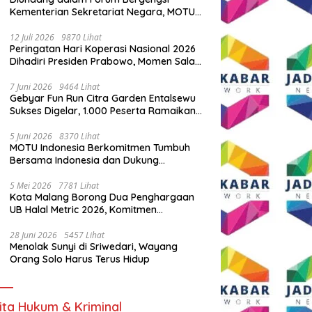
Kementerian Sekretariat Negara, MOTU
Indonesia Tunjukkan Komitmen untuk
Indonesia
12 Juli 2026
9870 Lihat
Peringatan Hari Koperasi Nasional 2026
Dihadiri Presiden Prabowo, Momen Salam
Komando Viral
7 Juni 2026
9464 Lihat
Gebyar Fun Run Citra Garden Entalsewu
Sukses Digelar, 1.000 Peserta Ramaikan
Ajang Hidup Sehat
5 Juni 2026
8370 Lihat
MOTU Indonesia Berkomitmen Tumbuh
Bersama Indonesia dan Dukung
Percepatan Kendaraan Listrik Nasional
5 Mei 2026
7781 Lihat
Kota Malang Borong Dua Penghargaan
UB Halal Metric 2026, Komitmen
Ekosistem Halal Kian Diperkuat
28 Juni 2026
5457 Lihat
Menolak Sunyi di Sriwedari, Wayang
Orang Solo Harus Terus Hidup
ita Hukum & Kriminal