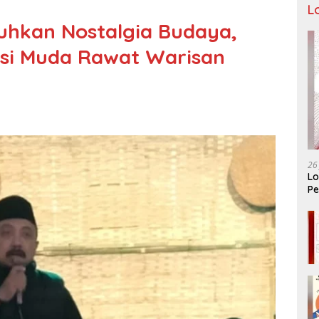
L
uhkan Nostalgia Budaya,
asi Muda Rawat Warisan
26
Lo
Pe
Ar