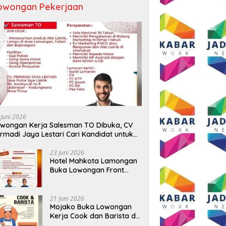
owongan Pekerjaan
 Juni 2026
wongan Kerja Salesman TO Dibuka, CV
rmadi Jaya Lestari Cari Kandidat untuk
ea Lamongan, Tuban, dan Bojonegoro
23 Juni 2026
Hotel Mahkota Lamongan
Buka Lowongan Front
Office dan Maintenance
Engineering, Simak
Syaratnya
21 Juni 2026
Mojako Buka Lowongan
Kerja Cook dan Barista di
Surabaya, Gaji Hingga