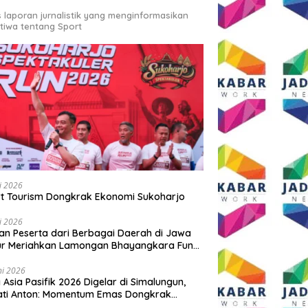
s laporan jurnalistik yang menginformasikan
stiwa tentang Sport
li 2026
t Tourism Dongkrak Ekonomi Sukoharjo
li 2026
an Peserta dari Berbagai Daerah di Jawa
ur Meriahkan Lamongan Bhayangkara Fun
 2026
ni 2026
y Asia Pasifik 2026 Digelar di Simalungun,
ati Anton: Momentum Emas Dongkrak
wisata dan Ekonomi Daerah