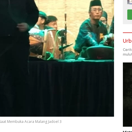
Urb
Ceri
mulu
o Saat Membuka Acara Malang Jadoel 3