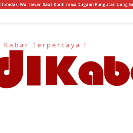
firmasi Dugaan Pungutan Uang Gedung, Anggota Komite SMAN 