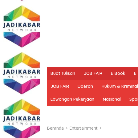
Buat Tulisan
JOB FAIR
E Book
E
JOB FAIR
Daerah
Hukum & Kriminal
Lowongan Pekerjaan
Nasional
Spo
Beranda
Entertainment