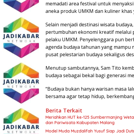
memadati area festival untuk menyaks
aneka produk UMKM dan kuliner khas y
Selain menjadi destinasi wisata buda
pertumbuhan ekonomi kreatif melalui
pelaku UMKM. Penyelenggara pun berha
agenda budaya tahunan yang mampu me
pusat pelestarian budaya sekaligus des
Menutup sambutannya, Sam Tito kemba
budaya sebagai bekal bagi generasi m
“Budaya bukan hanya warisan masa lalu,
bersama agar tetap hidup, berkemban
Berita Terkait
Meriahkan HUT ke-125 Sumbermanjing Weta
dan Pariwisata Kabupaten Malang
Model Muda Muzdalifah Yusuf Siap Jadi Du