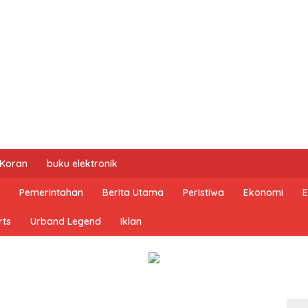
 Koran
buku elektronik
Pemerintahan
Berita Utama
Peristiwa
Ekonomi
E
rts
Urband Legend
Iklan