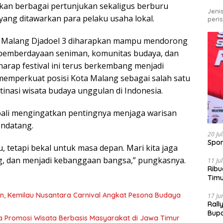
ikan berbagai pertunjukan sekaligus berburu
Jeni
ang ditawarkan para pelaku usaha lokal.
peri
ya, Malang Djadoel 3 diharapkan mampu mendorong
 pemberdayaan seniman, komunitas budaya, dan
rap festival ini terus berkembang menjadi
mperkuat posisi Kota Malang sebagai salah satu
tinasi wisata budaya unggulan di Indonesia.
li mengingatkan pentingnya menjaga warisan
endatang.
20 Ju
Spor
 tetapi bekal untuk masa depan. Mari kita jaga
g, dan menjadi kebanggaan bangsa,” pungkasnya.
11 Ju
Ribu
Tim
Bike
n, Kemilau Nusantara Carnival Angkat Pesona Budaya
17 Ju
Rall
Bup
ta Promosi Wisata Berbasis Masyarakat di Jawa Timur
Pari