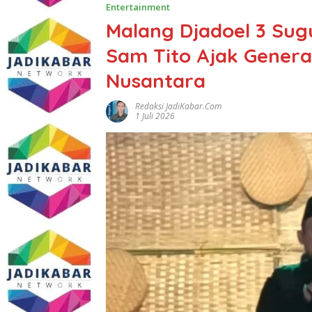
Entertainment
Malang Djadoel 3 Sug
Sam Tito Ajak Gener
Nusantara
Redaksi JadiKabar.com
1 Juli 2026