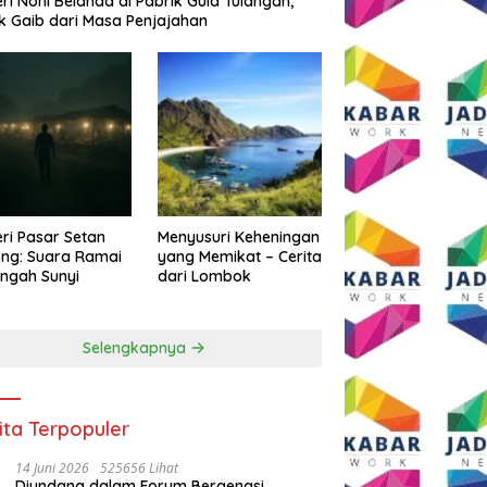
eri Noni Belanda di Pabrik Gula Tulangan,
k Gaib dari Masa Penjajahan
eri Pasar Setan
Menyusuri Keheningan
ng: Suara Ramai
yang Memikat – Cerita
engah Sunyi
dari Lombok
Selengkapnya
ita Terpopuler
14 Juni 2026
525656 Lihat
Diundang dalam Forum Bergengsi