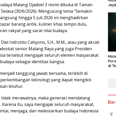
Mist
budaya Malang Djadoel 3 resmi dibuka di Taman
Jeja
, Selasa (30/6/2026). Mengusung tema “Semakin
rlangsung hingga 5 Juli 2026 ini menghadirkan
bazar barang antik, kuliner khas tempo dulu,
ran rakyat yang sarat nilai budaya.
Dwi Indrotito Cahyono, S.H., M.M., atau yang akrab
advokat senior Malang Raya yang juga Presiden
esia tersebut mengajak seluruh elemen masyarakat
Mist
Poro
budaya sebagai identitas bangsa.
di T
menjadi tanggung jawab bersama, terlebih di
 perkembangan teknologi yang dapat mengikis
san leluhur.
kita tidak merawatnya, maka generasi mendatang
Ber
. Karena itu, saya mengajak seluruh masyarakat,
ntai, menjaga, dan melestarikan budaya Indonesia
1