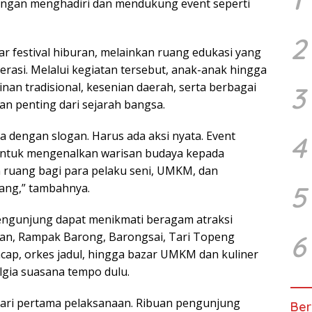
dengan menghadiri dan mendukung event seperti
2
ar festival hiburan, melainkan ruang edukasi yang
si. Melalui kegiatan tersebut, anak-anak hingga
n tradisional, kesenian daerah, serta berbagai
3
n penting dari sejarah bangsa.
a dengan slogan. Harus ada aksi nyata. Event
4
f untuk mengenalkan warisan budaya kepada
 ruang bagi para pelaku seni, UMKM, dan
5
ang,” tambahnya.
engunjung dapat menikmati beragam atraksi
6
nan, Rampak Barong, Barongsai, Tari Topeng
ncap, orkes jadul, hingga bazar UMKM dan kuliner
lgia suasana tempo dulu.
 hari pertama pelaksanaan. Ribuan pengunjung
Ber