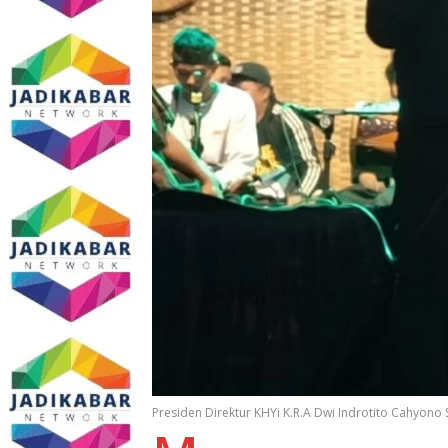
Presiden Direktur KHYi K.R.A Dwi Indrotito Cahyon