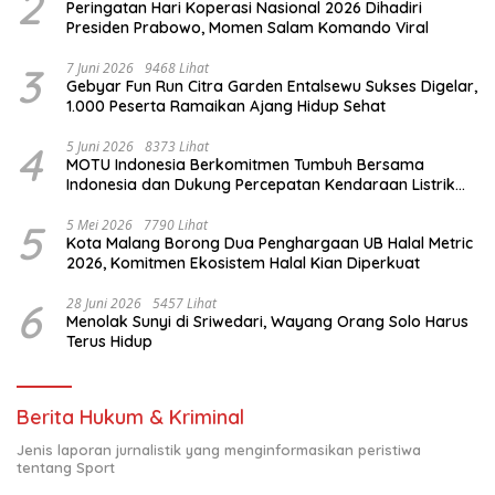
2
Peringatan Hari Koperasi Nasional 2026 Dihadiri
Presiden Prabowo, Momen Salam Komando Viral
3
7 Juni 2026
9468 Lihat
Gebyar Fun Run Citra Garden Entalsewu Sukses Digelar,
1.000 Peserta Ramaikan Ajang Hidup Sehat
4
5 Juni 2026
8373 Lihat
MOTU Indonesia Berkomitmen Tumbuh Bersama
Indonesia dan Dukung Percepatan Kendaraan Listrik
Nasional
5
5 Mei 2026
7790 Lihat
Kota Malang Borong Dua Penghargaan UB Halal Metric
2026, Komitmen Ekosistem Halal Kian Diperkuat
6
28 Juni 2026
5457 Lihat
Menolak Sunyi di Sriwedari, Wayang Orang Solo Harus
Terus Hidup
Berita Hukum & Kriminal
Jenis laporan jurnalistik yang menginformasikan peristiwa
tentang Sport