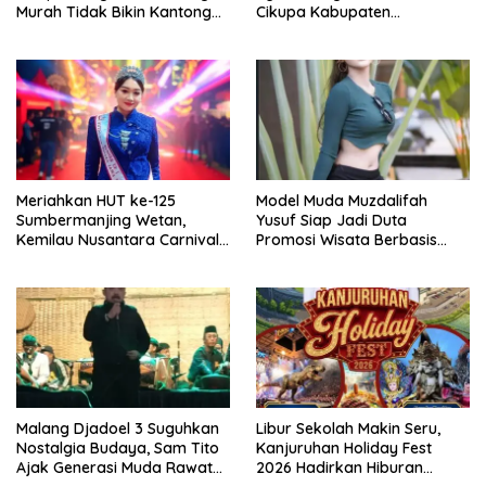
Murah Tidak Bikin Kantong
Cikupa Kabupaten
Bolong
Tangerang Terkenal Nikmat!!!
Meriahkan HUT ke-125
Model Muda Muzdalifah
Sumbermanjing Wetan,
Yusuf Siap Jadi Duta
Kemilau Nusantara Carnival
Promosi Wisata Berbasis
Angkat Pesona Budaya dan
Masyarakat di Jawa Timur
Pariwisata Kabupaten
Malang
Malang Djadoel 3 Suguhkan
Libur Sekolah Makin Seru,
Nostalgia Budaya, Sam Tito
Kanjuruhan Holiday Fest
Ajak Generasi Muda Rawat
2026 Hadirkan Hiburan