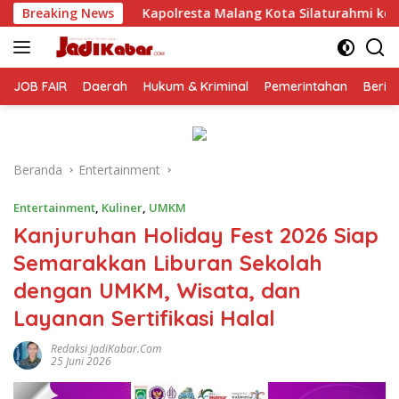
Langsung
sta Malang Kota Silaturahmi ke PCNU, Perkuat Sinergi Ulama d
Breaking News
ke
konten
JOB FAIR
Daerah
Hukum & Kriminal
Pemerintahan
Berit
Beranda
Entertainment
Entertainment
,
Kuliner
,
UMKM
Kanjuruhan Holiday Fest 2026 Siap
Semarakkan Liburan Sekolah
dengan UMKM, Wisata, dan
Layanan Sertifikasi Halal
Redaksi JadiKabar.com
25 Juni 2026