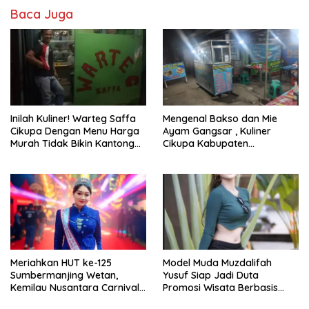
Baca Juga
Inilah Kuliner! Warteg Saffa
Mengenal Bakso dan Mie
Cikupa Dengan Menu Harga
Ayam Gangsar , Kuliner
Murah Tidak Bikin Kantong
Cikupa Kabupaten
Bolong
Tangerang Terkenal Nikmat!!!
Meriahkan HUT ke-125
Model Muda Muzdalifah
Sumbermanjing Wetan,
Yusuf Siap Jadi Duta
Kemilau Nusantara Carnival
Promosi Wisata Berbasis
Angkat Pesona Budaya dan
Masyarakat di Jawa Timur