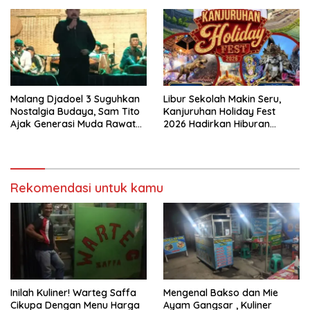
Pariwisata Kabupaten
Malang
Malang Djadoel 3 Suguhkan
Libur Sekolah Makin Seru,
Nostalgia Budaya, Sam Tito
Kanjuruhan Holiday Fest
Ajak Generasi Muda Rawat
2026 Hadirkan Hiburan
Warisan Nusantara
Keluarga, UMKM dan
Layanan Publik
Rekomendasi untuk kamu
Inilah Kuliner! Warteg Saffa
Mengenal Bakso dan Mie
Cikupa Dengan Menu Harga
Ayam Gangsar , Kuliner