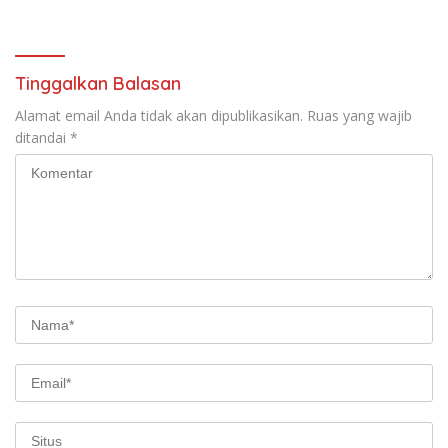
Warisan Nusantara
Keluarga, UMKM dan
Layanan Publik
Tinggalkan Balasan
Alamat email Anda tidak akan dipublikasikan.
Ruas yang wajib
ditandai
*