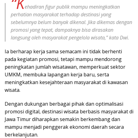
“K
ehadiran figur publik mampu meningkatkan
perhatian masyarakat terhadap destinasi yang
sebelumnya belum banyak dikenal. Jika dikemas dengan
promosi yang tepat, dampaknya bisa dirasakan
langsung oleh masyarakat pengelola wisata,” kata Dwi.
Ia berharap kerja sama semacam ini tidak berhenti
pada kegiatan promosi, tetapi mampu mendorong
peningkatan jumlah wisatawan, memperkuat sektor
UMKM, membuka lapangan kerja baru, serta
meningkatkan kesejahteraan masyarakat di kawasan
wisata.
Dengan dukungan berbagai pihak dan optimalisasi
promosi digital, destinasi wisata berbasis masyarakat di
Jawa Timur diharapkan semakin berkembang dan
mampu menjadi penggerak ekonomi daerah secara
berkelanjutan.