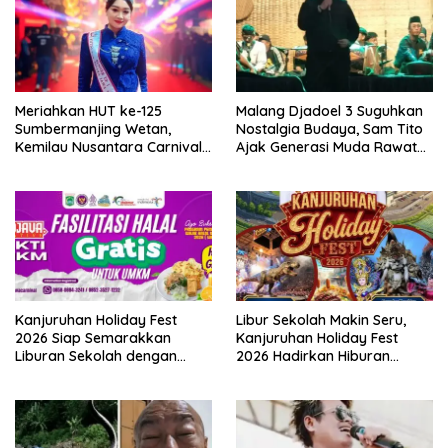
Meriahkan HUT ke-125
Malang Djadoel 3 Suguhkan
Sumbermanjing Wetan,
Nostalgia Budaya, Sam Tito
Kemilau Nusantara Carnival
Ajak Generasi Muda Rawat
Angkat Pesona Budaya dan
Warisan Nusantara
Pariwisata Kabupaten
Malang
Kanjuruhan Holiday Fest
Libur Sekolah Makin Seru,
2026 Siap Semarakkan
Kanjuruhan Holiday Fest
Liburan Sekolah dengan
2026 Hadirkan Hiburan
UMKM, Wisata, dan Layanan
Keluarga, UMKM dan
Sertifikasi Halal
Layanan Publik