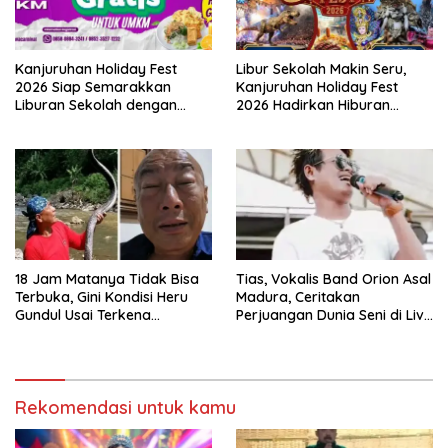
Kanjuruhan Holiday Fest
Libur Sekolah Makin Seru,
2026 Siap Semarakkan
Kanjuruhan Holiday Fest
Liburan Sekolah dengan
2026 Hadirkan Hiburan
UMKM, Wisata, dan Layanan
Keluarga, UMKM dan
Sertifikasi Halal
Layanan Publik
18 Jam Matanya Tidak Bisa
Tias, Vokalis Band Orion Asal
Terbuka, Gini Kondisi Heru
Madura, Ceritakan
Gundul Usai Terkena
Perjuangan Dunia Seni di Live
Semburan Bisa Ular Kobra di
TikTok
Daerah Jateng
Rekomendasi untuk kamu