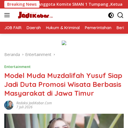
Langsung
ite SMAN 1 Tumpang ,Ketua DPD IWOI Buka suara
Breaking News
Yona
ke
konten
JOB FAIR
Daerah
Hukum & Kriminal
Pemerintahan
Berit
Beranda
Entertainment
Entertainment
Model Muda Muzdalifah Yusuf Siap
Jadi Duta Promosi Wisata Berbasis
Masyarakat di Jawa Timur
Redaksi JadiKabar.com
7 Juli 2026