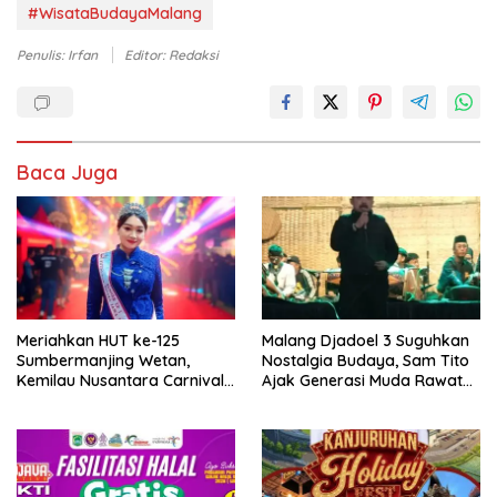
#WisataBudayaMalang
Penulis: Irfan
Editor: Redaksi
Baca Juga
Meriahkan HUT ke-125
Malang Djadoel 3 Suguhkan
Sumbermanjing Wetan,
Nostalgia Budaya, Sam Tito
Kemilau Nusantara Carnival
Ajak Generasi Muda Rawat
Angkat Pesona Budaya dan
Warisan Nusantara
Pariwisata Kabupaten
Malang