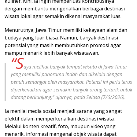
kuliner. Kini, ia ingin memperluas kontribusinya
dengan membantu mengenalkan berbagai destinasi
wisata lokal agar semakin dikenal masyarakat luas.
Menurutnya, Jawa Timur memiliki kekayaan alam dan
budaya yang luar biasa. Namun, banyak destinasi
potensial yang masih membutuhkan promosi agar
mampu menarik lebih banyak wisatawan.
“S
aya melihat banyak tempat wisata di Jawa Timur
yang memiliki panorama indah dan dikelola dengan
penuh semangat oleh masyarakat. Potensi ini perlu terus
diperkenalkan agar semakin banyak orang tertarik untuk
datang berkunjung,” ujarnya, pada Selasa (7/6/2026).
Ia menilai media sosial menjadi sarana yang sangat
efektif dalam memperkenalkan destinasi wisata.
Melalui konten kreatif, foto, maupun video yang
menarik, informasi mengenai objek wisata dapat