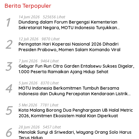
Berita Terpopuler
1
14 Juni 2026
525656 Lihat
Diundang dalam Forum Bergengsi Kementerian
Sekretariat Negara, MOTU Indonesia Tunjukkan
Komitmen untuk Indonesia
2
12 Juli 2026
9870 Lihat
Peringatan Hari Koperasi Nasional 2026 Dihadiri
Presiden Prabowo, Momen Salam Komando Viral
3
7 Juni 2026
9464 Lihat
Gebyar Fun Run Citra Garden Entalsewu Sukses Digelar,
1.000 Peserta Ramaikan Ajang Hidup Sehat
4
5 Juni 2026
8370 Lihat
MOTU Indonesia Berkomitmen Tumbuh Bersama
Indonesia dan Dukung Percepatan Kendaraan Listrik
Nasional
5
5 Mei 2026
7781 Lihat
Kota Malang Borong Dua Penghargaan UB Halal Metric
2026, Komitmen Ekosistem Halal Kian Diperkuat
6
28 Juni 2026
5457 Lihat
Menolak Sunyi di Sriwedari, Wayang Orang Solo Harus
Terus Hidup