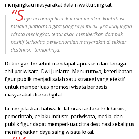
menjangkau masyarakat dalam waktu singkat.
“S
aya berharap bisa ikut memberikan kontribusi
melalui platform digital yang saya miliki. Jika kunjungan
wisata meningkat, tentu akan memberikan dampak
positif terhadap perekonomian masyarakat di sekitar
destinasi,” tambahnya.
Dukungan tersebut mendapat apresiasi dari tenaga
ahli pariwisata, Dwi Juniarto. Menurutnya, keterlibatan
figur publik menjadi salah satu strategi yang efektif
untuk memperluas promosi wisata berbasis
masyarakat di era digital.
Ia menjelaskan bahwa kolaborasi antara Pokdarwis,
pemerintah, pelaku industri pariwisata, media, dan
publik figur dapat memperkuat citra destinasi sekaligus
meningkatkan daya saing wisata lokal.