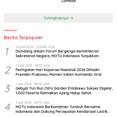
Lombok
Selengkapnya
Berita Terpopuler
1
14 Juni 2026
525660 Lihat
Diundang dalam Forum Bergengsi Kementerian
Sekretariat Negara, MOTU Indonesia Tunjukkan
Komitmen untuk Indonesia
2
12 Juli 2026
9873 Lihat
Peringatan Hari Koperasi Nasional 2026 Dihadiri
Presiden Prabowo, Momen Salam Komando Viral
3
7 Juni 2026
9470 Lihat
Gebyar Fun Run Citra Garden Entalsewu Sukses Digelar,
1.000 Peserta Ramaikan Ajang Hidup Sehat
4
5 Juni 2026
8375 Lihat
MOTU Indonesia Berkomitmen Tumbuh Bersama
Indonesia dan Dukung Percepatan Kendaraan Listrik
Nasional