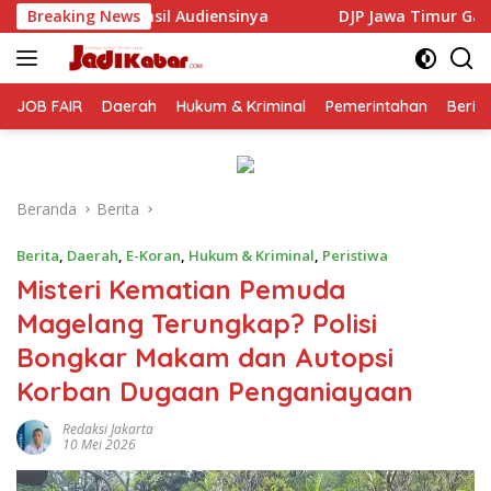
Langsung
ensinya
Breaking News
DJP Jawa Timur Gandeng GP Ansor Tingkatkan 
ke
konten
JOB FAIR
Daerah
Hukum & Kriminal
Pemerintahan
Berit
Beranda
Berita
Berita
,
Daerah
,
E-Koran
,
Hukum & Kriminal
,
Peristiwa
Misteri Kematian Pemuda
Magelang Terungkap? Polisi
Bongkar Makam dan Autopsi
Korban Dugaan Penganiayaan
Redaksi Jakarta
10 Mei 2026