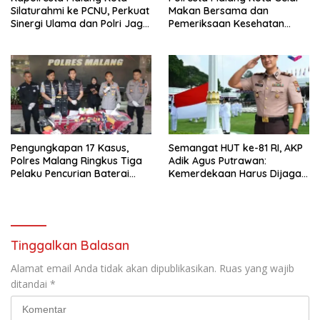
Silaturahmi ke PCNU, Perkuat
Makan Bersama dan
Sinergi Ulama dan Polri Jaga
Pemeriksaan Kesehatan
Kamtibmas Khususnya
Gratis, Perkuat Pelayanan
Persoalan Sosial
untuk Masyarakat
Pengungkapan 17 Kasus,
Semangat HUT ke-81 RI, AKP
Polres Malang Ringkus Tiga
Adik Agus Putrawan:
Pelaku Pencurian Baterai
Kemerdekaan Harus Dijaga
Tower Telekomunikasi
dengan Integritas dan
Perang Melawan Narkoba
Tinggalkan Balasan
Alamat email Anda tidak akan dipublikasikan.
Ruas yang wajib
ditandai
*