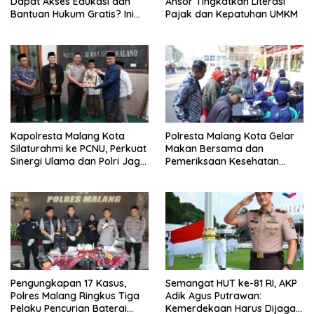
Dapat Akses Edukasi dan
Ansor Tingkatkan Literasi
Bantuan Hukum Gratis? Ini
Pajak dan Kepatuhan UMKM
Hasil Audiensinya
Kapolresta Malang Kota
Polresta Malang Kota Gelar
Silaturahmi ke PCNU, Perkuat
Makan Bersama dan
Sinergi Ulama dan Polri Jaga
Pemeriksaan Kesehatan
Kamtibmas Khususnya
Gratis, Perkuat Pelayanan
Persoalan Sosial
untuk Masyarakat
Pengungkapan 17 Kasus,
Semangat HUT ke-81 RI, AKP
Polres Malang Ringkus Tiga
Adik Agus Putrawan:
Pelaku Pencurian Baterai
Kemerdekaan Harus Dijaga