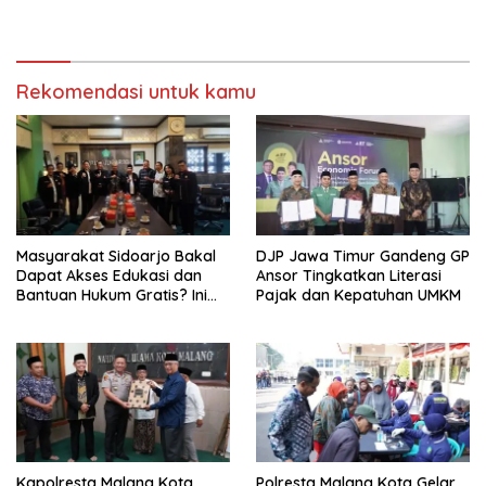
Tower Telekomunikasi
dengan Integritas dan
Perang Melawan Narkoba
Rekomendasi untuk kamu
Masyarakat Sidoarjo Bakal
DJP Jawa Timur Gandeng GP
Dapat Akses Edukasi dan
Ansor Tingkatkan Literasi
Bantuan Hukum Gratis? Ini
Pajak dan Kepatuhan UMKM
Hasil Audiensinya
Kapolresta Malang Kota
Polresta Malang Kota Gelar