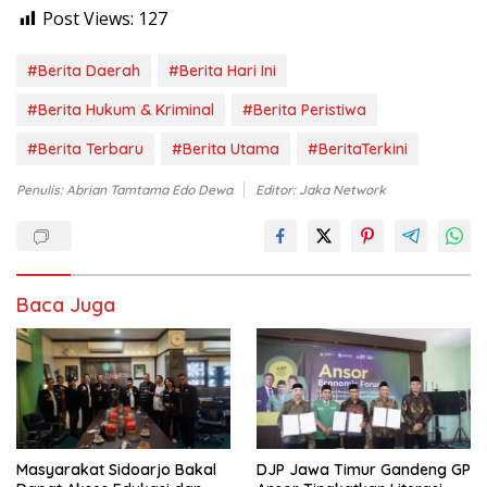
Post Views:
127
#Berita Daerah
#Berita Hari Ini
#Berita Hukum & Kriminal
#Berita Peristiwa
#Berita Terbaru
#Berita Utama
#BeritaTerkini
Penulis: Abrian Tamtama Edo Dewa
Editor: Jaka Network
Baca Juga
Masyarakat Sidoarjo Bakal
DJP Jawa Timur Gandeng GP