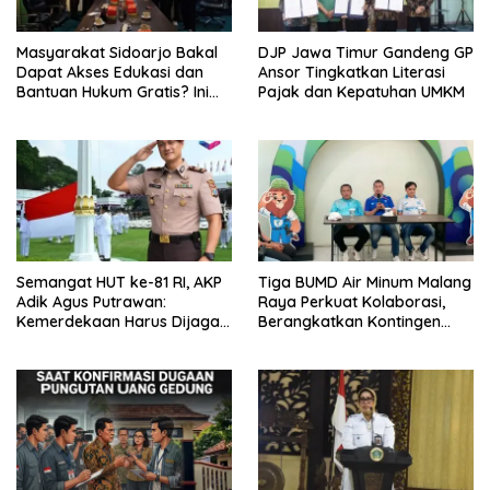
Masyarakat Sidoarjo Bakal
DJP Jawa Timur Gandeng GP
Dapat Akses Edukasi dan
Ansor Tingkatkan Literasi
Bantuan Hukum Gratis? Ini
Pajak dan Kepatuhan UMKM
Hasil Audiensinya
Semangat HUT ke-81 RI, AKP
Tiga BUMD Air Minum Malang
Adik Agus Putrawan:
Raya Perkuat Kolaborasi,
Kemerdekaan Harus Dijaga
Berangkatkan Kontingen
dengan Integritas dan
Menuju Seleksi Atlet
Perang Melawan Narkoba
PORPAMNAS IX 2026