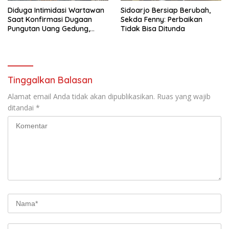
Diduga Intimidasi Wartawan
Sidoarjo Bersiap Berubah,
Saat Konfirmasi Dugaan
Sekda Fenny: Perbaikan
Pungutan Uang Gedung,
Tidak Bisa Ditunda
Anggota Komite SMAN 1
Tumpang ,Ketua DPD IWOI
Buka suara
Tinggalkan Balasan
Alamat email Anda tidak akan dipublikasikan.
Ruas yang wajib
ditandai
*