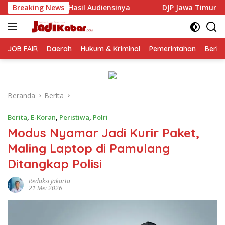
Langsung
iensinya
Breaking News
DJP Jawa Timur Gandeng GP Ansor Tingkatkan
ke
konten
JOB FAIR
Daerah
Hukum & Kriminal
Pemerintahan
Berit
Beranda
Berita
Berita
,
E-Koran
,
Peristiwa
,
Polri
​Modus Nyamar Jadi Kurir Paket,
Maling Laptop di Pamulang
Ditangkap Polisi
Redaksi Jakarta
21 Mei 2026