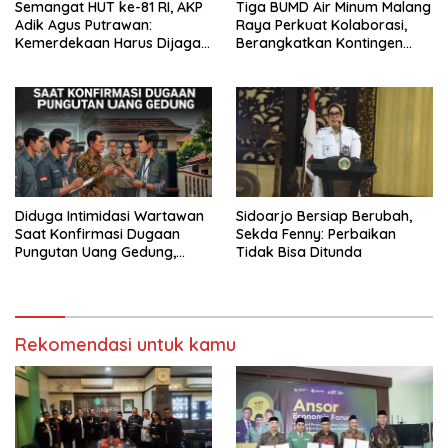
Semangat HUT ke-81 RI, AKP
Tiga BUMD Air Minum Malang
Adik Agus Putrawan:
Raya Perkuat Kolaborasi,
Kemerdekaan Harus Dijaga
Berangkatkan Kontingen
dengan Integritas dan
Menuju Seleksi Atlet
Perang Melawan Narkoba
PORPAMNAS IX 2026
Diduga Intimidasi Wartawan
Sidoarjo Bersiap Berubah,
Saat Konfirmasi Dugaan
Sekda Fenny: Perbaikan
Pungutan Uang Gedung,
Tidak Bisa Ditunda
Anggota Komite SMAN 1
Tumpang ,Ketua DPD IWOI
Buka suara
Rekomendasi untuk kamu