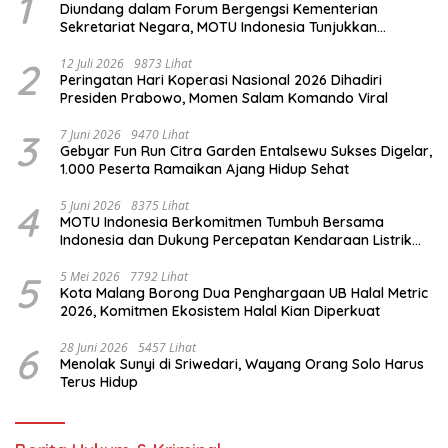
1
Diundang dalam Forum Bergengsi Kementerian
Sekretariat Negara, MOTU Indonesia Tunjukkan
Komitmen untuk Indonesia
2
12 Juli 2026
9873 Lihat
Peringatan Hari Koperasi Nasional 2026 Dihadiri
Presiden Prabowo, Momen Salam Komando Viral
3
7 Juni 2026
9470 Lihat
Gebyar Fun Run Citra Garden Entalsewu Sukses Digelar,
1.000 Peserta Ramaikan Ajang Hidup Sehat
4
5 Juni 2026
8375 Lihat
MOTU Indonesia Berkomitmen Tumbuh Bersama
Indonesia dan Dukung Percepatan Kendaraan Listrik
Nasional
5
5 Mei 2026
7792 Lihat
Kota Malang Borong Dua Penghargaan UB Halal Metric
2026, Komitmen Ekosistem Halal Kian Diperkuat
6
28 Juni 2026
5457 Lihat
Menolak Sunyi di Sriwedari, Wayang Orang Solo Harus
Terus Hidup