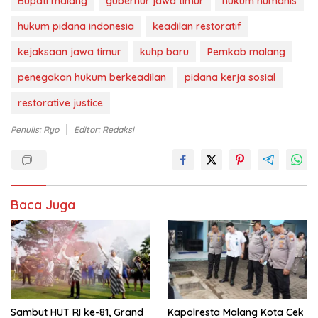
Bupati malang
gubernur jawa timur
hukum humanis
hukum pidana indonesia
keadilan restoratif
kejaksaan jawa timur
kuhp baru
Pemkab malang
penegakan hukum berkeadilan
pidana kerja sosial
restorative justice
Penulis: Ryo
Editor: Redaksi
Baca Juga
Sambut HUT RI ke-81, Grand
Kapolresta Malang Kota Cek