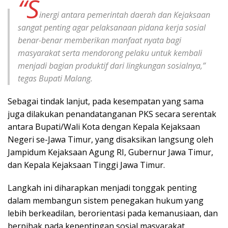
“S
inergi antara pemerintah daerah dan Kejaksaan
sangat penting agar pelaksanaan pidana kerja sosial
benar-benar memberikan manfaat nyata bagi
masyarakat serta mendorong pelaku untuk kembali
menjadi bagian produktif dari lingkungan sosialnya,”
tegas Bupati Malang.
Sebagai tindak lanjut, pada kesempatan yang sama
juga dilakukan penandatanganan PKS secara serentak
antara Bupati/Wali Kota dengan Kepala Kejaksaan
Negeri se-Jawa Timur, yang disaksikan langsung oleh
Jampidum Kejaksaan Agung RI, Gubernur Jawa Timur,
dan Kepala Kejaksaan Tinggi Jawa Timur.
Langkah ini diharapkan menjadi tonggak penting
dalam membangun sistem penegakan hukum yang
lebih berkeadilan, berorientasi pada kemanusiaan, dan
berpihak pada kepentingan sosial masyarakat.