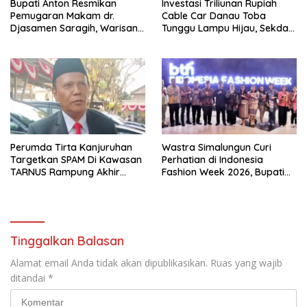
Bupati Anton Resmikan
Investasi Triliunan Rupiah
Pemugaran Makam dr.
Cable Car Danau Toba
Djasamen Saragih, Warisan
Tunggu Lampu Hijau, Sekda
Dokter Pertama Simalungun
Simalungun: Kami Dukung,
Diabadikan untuk Generasi
Tapi Harus Taat Aturan
Mendatang
Perumda Tirta Kanjuruhan
Wastra Simalungun Curi
Targetkan SPAM Di Kawasan
Perhatian di Indonesia
TARNUS Rampung Akhir
Fashion Week 2026, Bupati
Tahun
Anton: Budaya Harus Jadi
Kekuatan Ekonomi
Tinggalkan Balasan
Alamat email Anda tidak akan dipublikasikan.
Ruas yang wajib
ditandai
*