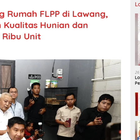
L
g Rumah FLPP di Lawang,
 Kualitas Hunian dan
 Ribu Unit
26
Lo
Pe
Ar