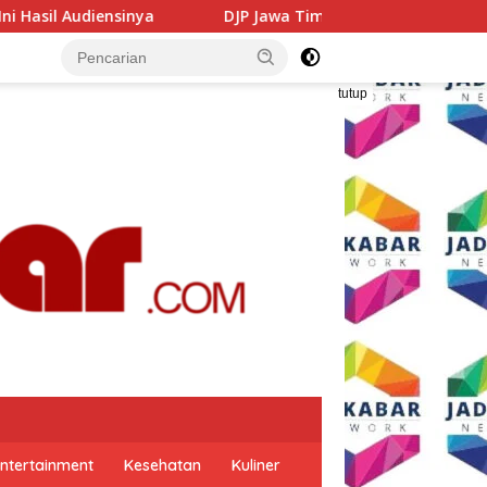
 Jawa Timur Gandeng GP Ansor Tingkatkan Literasi Pajak dan
tutup
ntertainment
Kesehatan
Kuliner