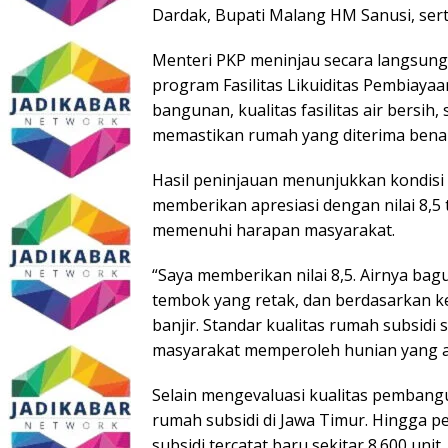
Dardak, Bupati Malang HM Sanusi, ser
Menteri PKP meninjau secara langsung
program Fasilitas Likuiditas Pembiaya
bangunan, kualitas fasilitas air bersi
memastikan rumah yang diterima benar
Hasil peninjauan menunjukkan kondisi 
memberikan apresiasi dengan nilai 8,5
memenuhi harapan masyarakat.
“Saya memberikan nilai 8,5. Airnya bag
tembok yang retak, dan berdasarkan k
banjir. Standar kualitas rumah subsidi 
masyarakat memperoleh hunian yang a
Selain mengevaluasi kualitas pembang
rumah subsidi di Jawa Timur. Hingga p
subsidi tercatat baru sekitar 8.600 unit