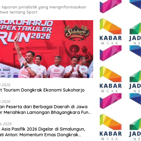
s laporan jurnalistik yang menginformasikan
stiwa tentang Sport
li 2026
t Tourism Dongkrak Ekonomi Sukoharjo
li 2026
an Peserta dari Berbagai Daerah di Jawa
ur Meriahkan Lamongan Bhayangkara Fun
 2026
ni 2026
y Asia Pasifik 2026 Digelar di Simalungun,
ati Anton: Momentum Emas Dongkrak
wisata dan Ekonomi Daerah