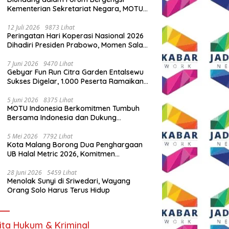
Kementerian Sekretariat Negara, MOTU
Indonesia Tunjukkan Komitmen untuk
Indonesia
12 Juli 2026
9873 Lihat
Peringatan Hari Koperasi Nasional 2026
Dihadiri Presiden Prabowo, Momen Salam
Komando Viral
7 Juni 2026
9470 Lihat
Gebyar Fun Run Citra Garden Entalsewu
Sukses Digelar, 1.000 Peserta Ramaikan
Ajang Hidup Sehat
5 Juni 2026
8375 Lihat
MOTU Indonesia Berkomitmen Tumbuh
Bersama Indonesia dan Dukung
Percepatan Kendaraan Listrik Nasional
5 Mei 2026
7792 Lihat
Kota Malang Borong Dua Penghargaan
UB Halal Metric 2026, Komitmen
Ekosistem Halal Kian Diperkuat
28 Juni 2026
5459 Lihat
Menolak Sunyi di Sriwedari, Wayang
Orang Solo Harus Terus Hidup
ita Hukum & Kriminal