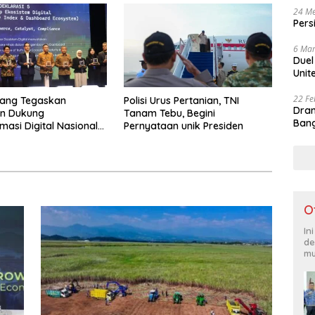
24 Me
Pers
6 Mar
Duel
Unit
22 Fe
lang Tegaskan
Polisi Urus Pertanian, TNI
Dram
n Dukung
Tanam Tebu, Begini
Bang
masi Digital Nasional
Pernyataan unik Presiden
orum DEAL 2026
O
In
de
mu