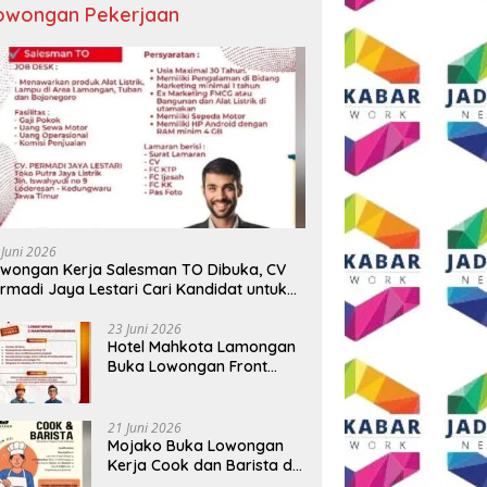
owongan Pekerjaan
 Juni 2026
wongan Kerja Salesman TO Dibuka, CV
rmadi Jaya Lestari Cari Kandidat untuk
ea Lamongan, Tuban, dan Bojonegoro
23 Juni 2026
Hotel Mahkota Lamongan
Buka Lowongan Front
Office dan Maintenance
Engineering, Simak
Syaratnya
21 Juni 2026
Mojako Buka Lowongan
Kerja Cook dan Barista di
Surabaya, Gaji Hingga