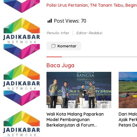
Polisi Urus Pertanian, TNI Tanam Tebu, Begi
Post Views:
70
Penulis: Irfan
Editor: Redaksi
Komentar
Baca Juga
Wali Kota Malang Paparkan
Dari Mal
Model Pembangunan
Ajak Per
Berkelanjutan di Forum
Petani D
Nasional Bangun Bangsa
Pangan
Conference 2026