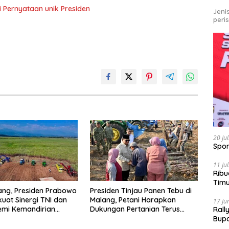
ni Pernyataan unik Presiden
Jeni
peri
20 Ju
Spor
11 Ju
Ribu
Tim
ang, Presiden Prabowo
Presiden Tinjau Panen Tebu di
Bike
kuat Sinergi TNI dan
Malang, Petani Harapkan
17 Ju
emi Kemandirian
Dukungan Pertanian Terus
Rall
Berlanjut
Bup
Pari