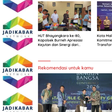
HUT Bhayangkara ke-80,
Kota Ma
Kapolsek Burneh Apresiasi
Komitme
Kejutan dan Sinergi dari
Transfor
Forkopimcam
dalam F
Rekomendasi untuk kamu