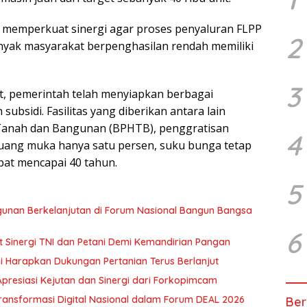
 memperkuat sinergi agar proses penyaluran FLPP
2
nyak masyarakat berpenghasilan rendah memiliki
3
, pemerintah telah menyiapkan berbagai
bsidi. Fasilitas yang diberikan antara lain
Tanah dan Bangunan (BPHTB), penggratisan
4
uang muka hanya satu persen, suku bunga tetap
apat mencapai 40 tahun.
5
unan Berkelanjutan di Forum Nasional Bangun Bangsa
6
t Sinergi TNI dan Petani Demi Kemandirian Pangan
ni Harapkan Dukungan Pertanian Terus Berlanjut
resiasi Kejutan dan Sinergi dari Forkopimcam
ansformasi Digital Nasional dalam Forum DEAL 2026
Ber