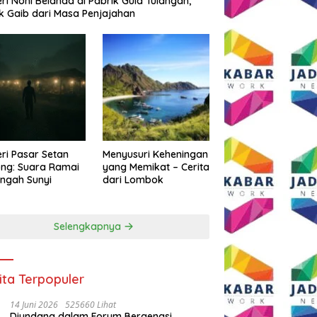
eri Noni Belanda di Pabrik Gula Tulangan,
k Gaib dari Masa Penjajahan
eri Pasar Setan
Menyusuri Keheningan
ng: Suara Ramai
yang Memikat – Cerita
engah Sunyi
dari Lombok
Selengkapnya
ita Terpopuler
14 Juni 2026
525660 Lihat
Diundang dalam Forum Bergengsi