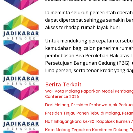
Ia meminta seluruh pemerintah daerah
dapat dipercepat sehingga semakin ba
akses terhadap rumah layak huni.
Untuk mendukung percepatan tersebut
kemudahan bagi calon penerima rumah su
pembebasan Bea Perolehan Hak atas 
Persetujuan Bangunan Gedung (PBG), 
lima persen, serta tenor kredit yang d
Berita Terkait
Wali Kota Malang Paparkan Model Pembang
Conference 2026
Dari Malang, Presiden Prabowo Ajak Perkua
Presiden Tinjau Panen Tebu di Malang, Peta
HUT Bhayangkara ke-80, Kapolsek Burneh Ap
Kota Malang Tegaskan Komitmen Dukung Tr