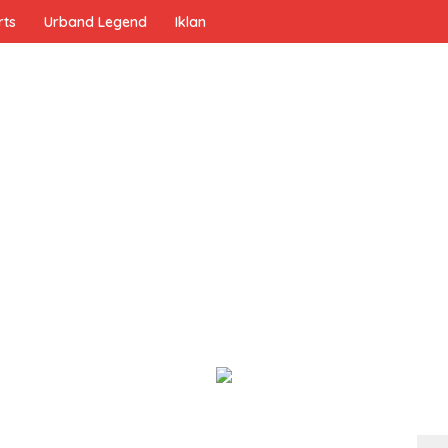
rts
Urband Legend
Iklan