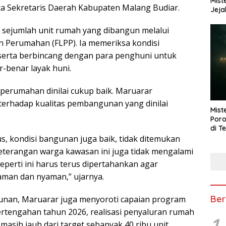
Mist
ta Sekretaris Daerah Kabupaten Malang Budiar.
Jeja
 sejumlah unit rumah yang dibangun melalui
an Perumahan (FLPP). Ia memeriksa kondisi
h, serta berbincang dengan para penghuni untuk
-benar layak huni.
perumahan dinilai cukup baik. Maruarar
 terhadap kualitas pembangunan yang dinilai
Mist
Poro
di T
us, kondisi bangunan juga baik, tidak ditemukan
eterangan warga kawasan ini juga tidak mengalami
seperti ini harus terus dipertahankan agar
man dan nyaman,” ujarnya.
Ber
unan, Maruarar juga menyoroti capaian program
ertengahan tahun 2026, realisasi penyaluran rumah
1
, masih jauh dari target sebanyak 40 ribu unit.