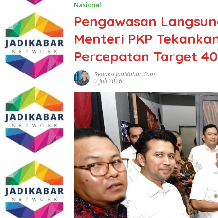
Nasional
Pengawasan Langsun
Menteri PKP Tekankan
Percepatan Target 40
Redaksi JadiKabar.com
2 Juli 2026