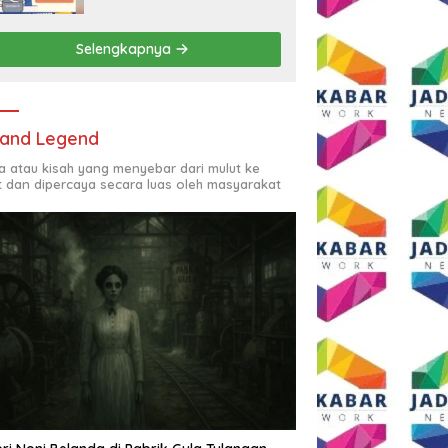
Rp2,5 Juta per Bulan
Selengkapnya
and Legend
ta atau kisah yang menyebar dari mulut ke
t dan dipercaya secara luas oleh masyarakat