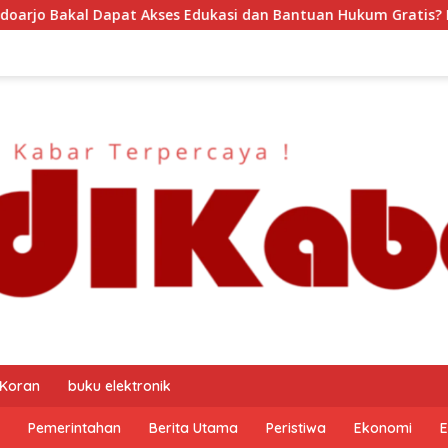
i dan Bantuan Hukum Gratis? Ini Hasil Audiensinya
DJP
 Koran
buku elektronik
Pemerintahan
Berita Utama
Peristiwa
Ekonomi
E