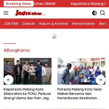
Langsung
tuhan UMKM
Breaking News
Kapolresta Malang Kota Silaturahmi ke PCN
ke
konten
JOB FAIR
Daerah
Hukum & Kriminal
Pemerintahan
Berit
#BungKarno
Kapolresta Malang Kota
Polresta Malang Kota Gelar
Silaturahmi ke PCNU, Perkuat
Makan Bersama dan
Sinergi Ulama dan Polri Jaga
Pemeriksaan Kesehatan
Kamtibmas Khususnya
Gratis, Perkuat Pelayanan
Persoalan Sosial
untuk Masyarakat