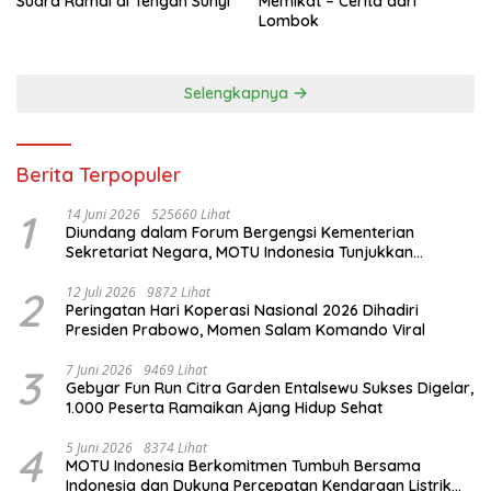
Suara Ramai di Tengah Sunyi
Memikat – Cerita dari
Lombok
Selengkapnya
Berita Terpopuler
1
14 Juni 2026
525660 Lihat
Diundang dalam Forum Bergengsi Kementerian
Sekretariat Negara, MOTU Indonesia Tunjukkan
Komitmen untuk Indonesia
2
12 Juli 2026
9872 Lihat
Peringatan Hari Koperasi Nasional 2026 Dihadiri
Presiden Prabowo, Momen Salam Komando Viral
3
7 Juni 2026
9469 Lihat
Gebyar Fun Run Citra Garden Entalsewu Sukses Digelar,
1.000 Peserta Ramaikan Ajang Hidup Sehat
4
5 Juni 2026
8374 Lihat
MOTU Indonesia Berkomitmen Tumbuh Bersama
Indonesia dan Dukung Percepatan Kendaraan Listrik