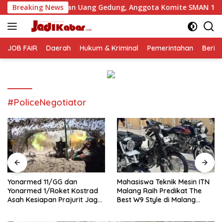
Langsung
utan Uang Gedung, Anggota Komite SMAN 1 Tumpang ,Ketua DP
Breaking News
ke
konten
JOB FAIR
Daerah
Hukum & Kriminal
Pemerintahan
Berit
#PoliceNegotiator
Yonarmed 11/GG dan
Mahasiswa Teknik Mesin ITN
Yonarmed 1/Roket Kostrad
Malang Raih Predikat The
Asah Kesiapan Prajurit Jaga
Best W9 Style di Malang
Kedaulatan NKRI
Modifest