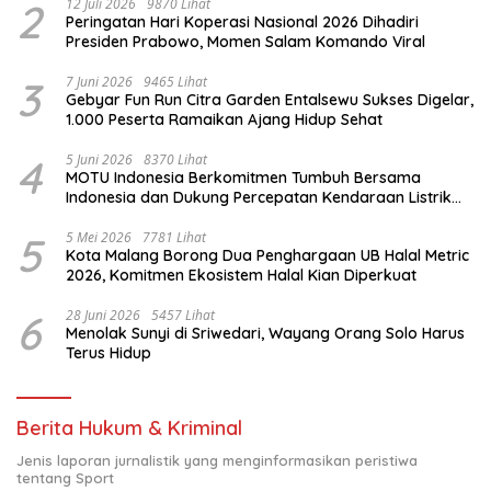
2
12 Juli 2026
9870 Lihat
Peringatan Hari Koperasi Nasional 2026 Dihadiri
Presiden Prabowo, Momen Salam Komando Viral
3
7 Juni 2026
9465 Lihat
Gebyar Fun Run Citra Garden Entalsewu Sukses Digelar,
1.000 Peserta Ramaikan Ajang Hidup Sehat
4
5 Juni 2026
8370 Lihat
MOTU Indonesia Berkomitmen Tumbuh Bersama
Indonesia dan Dukung Percepatan Kendaraan Listrik
Nasional
5
5 Mei 2026
7781 Lihat
Kota Malang Borong Dua Penghargaan UB Halal Metric
2026, Komitmen Ekosistem Halal Kian Diperkuat
6
28 Juni 2026
5457 Lihat
Menolak Sunyi di Sriwedari, Wayang Orang Solo Harus
Terus Hidup
Berita Hukum & Kriminal
Jenis laporan jurnalistik yang menginformasikan peristiwa
tentang Sport