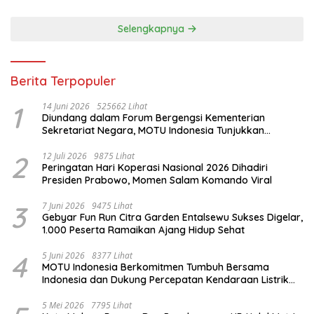
Selengkapnya
Berita Terpopuler
1
14 Juni 2026
525662 Lihat
Diundang dalam Forum Bergengsi Kementerian
Sekretariat Negara, MOTU Indonesia Tunjukkan
Komitmen untuk Indonesia
2
12 Juli 2026
9875 Lihat
Peringatan Hari Koperasi Nasional 2026 Dihadiri
Presiden Prabowo, Momen Salam Komando Viral
3
7 Juni 2026
9475 Lihat
Gebyar Fun Run Citra Garden Entalsewu Sukses Digelar,
1.000 Peserta Ramaikan Ajang Hidup Sehat
4
5 Juni 2026
8377 Lihat
MOTU Indonesia Berkomitmen Tumbuh Bersama
Indonesia dan Dukung Percepatan Kendaraan Listrik
Nasional
5 Mei 2026
7795 Lihat