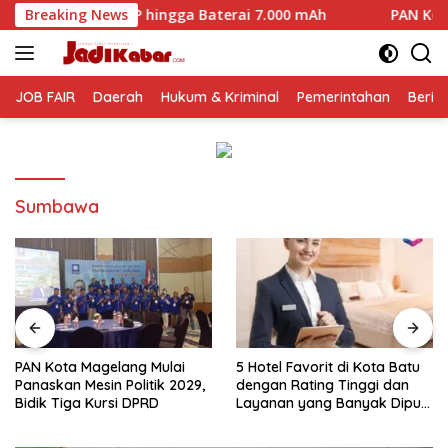
Langsung
MP hingga Baterai 7.000 mAh
Breaking News
PAN Kota Magelang Mulai P
ke
konten
JOB FAIR
Daerah
Hukum & Kriminal
Pemerintahan
Berit
Sumbawa
PAN Kota Magelang Mulai
5 Hotel Favorit di Kota Batu
Panaskan Mesin Politik 2029,
dengan Rating Tinggi dan
Bidik Tiga Kursi DPRD
Layanan yang Banyak Dipuji
Pengunjung