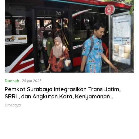
Daerah
28 Juli 2025
Pemkot Surabaya Integrasikan Trans Jatim,
SRRL, dan Angkutan Kota, Kenyamanan
Mobilitas Warga
Surabaya