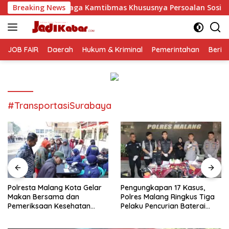
Langsung
a Kamtibmas Khususnya Persoalan Sosial
Breaking News
Polresta Mala
ke
konten
JOB FAIR
Daerah
Hukum & Kriminal
Pemerintahan
Berit
#TransportasiSurabaya
Polresta Malang Kota Gelar
Pengungkapan 17 Kasus,
Makan Bersama dan
Polres Malang Ringkus Tiga
Pemeriksaan Kesehatan
Pelaku Pencurian Baterai
Gratis, Perkuat Pelayanan
Tower Telekomunikasi
untuk Masyarakat