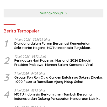
Selengkapnya
Berita Terpopuler
1
14 Juni 2026
525658 Lihat
Diundang dalam Forum Bergengsi Kementerian
Sekretariat Negara, MOTU Indonesia Tunjukkan
Komitmen untuk Indonesia
2
12 Juli 2026
9872 Lihat
Peringatan Hari Koperasi Nasional 2026 Dihadiri
Presiden Prabowo, Momen Salam Komando Viral
3
7 Juni 2026
9466 Lihat
Gebyar Fun Run Citra Garden Entalsewu Sukses Digelar,
1.000 Peserta Ramaikan Ajang Hidup Sehat
4
5 Juni 2026
8373 Lihat
MOTU Indonesia Berkomitmen Tumbuh Bersama
Indonesia dan Dukung Percepatan Kendaraan Listrik
Nasional