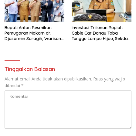
Bupati Anton Resmikan
Investasi Triliunan Rupiah
Pemugaran Makam dr.
Cable Car Danau Toba
Djasamen Saragih, Warisan
Tunggu Lampu Hijau, Sekda
Dokter Pertama Simalungun
Simalungun: Kami Dukung,
Diabadikan untuk Generasi
Tapi Harus Taat Aturan
Mendatang
Tinggalkan Balasan
Alamat email Anda tidak akan dipublikasikan.
Ruas yang wajib
ditandai
*