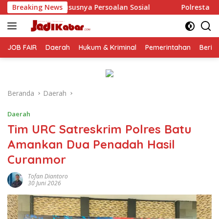
Langsung
alan Sosial
Breaking News
Polresta Malang Kota Gelar Makan Bersam
ke
konten
JOB FAIR
Daerah
Hukum & Kriminal
Pemerintahan
Berit
Beranda
Daerah
Daerah
Tim URC Satreskrim Polres Batu
Amankan Dua Penadah Hasil
Curanmor
Tofan Diantoro
30 Juni 2026