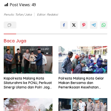
Post Views:
49
Penulis: Tofan/Jaka
Editor: Redaksi
Baca Juga
Kapolresta Malang Kota
Polresta Malang Kota Gelar
Silaturahmi ke PCNU, Perkuat
Makan Bersama dan
Sinergi Ulama dan Polri Jaga
Pemeriksaan Kesehatan
Kamtibmas Khususnya
Gratis, Perkuat Pelayanan
Persoalan Sosial
untuk Masyarakat