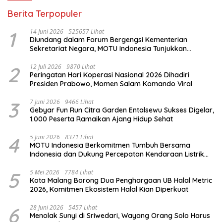
Berita Terpopuler
1
14 Juni 2026
525657 Lihat
Diundang dalam Forum Bergengsi Kementerian
Sekretariat Negara, MOTU Indonesia Tunjukkan
Komitmen untuk Indonesia
2
12 Juli 2026
9870 Lihat
Peringatan Hari Koperasi Nasional 2026 Dihadiri
Presiden Prabowo, Momen Salam Komando Viral
3
7 Juni 2026
9466 Lihat
Gebyar Fun Run Citra Garden Entalsewu Sukses Digelar,
1.000 Peserta Ramaikan Ajang Hidup Sehat
4
5 Juni 2026
8371 Lihat
MOTU Indonesia Berkomitmen Tumbuh Bersama
Indonesia dan Dukung Percepatan Kendaraan Listrik
Nasional
5
5 Mei 2026
7784 Lihat
Kota Malang Borong Dua Penghargaan UB Halal Metric
2026, Komitmen Ekosistem Halal Kian Diperkuat
6
28 Juni 2026
5457 Lihat
Menolak Sunyi di Sriwedari, Wayang Orang Solo Harus