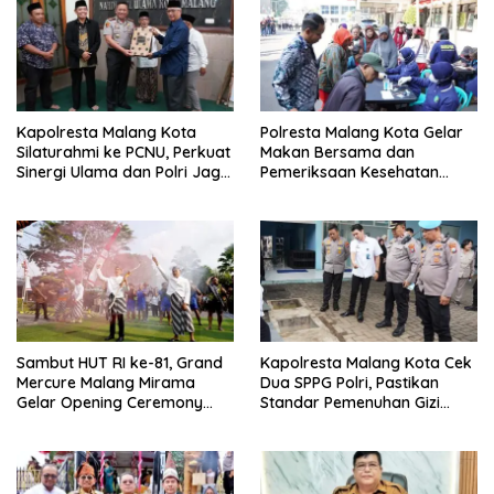
Kapolresta Malang Kota
Polresta Malang Kota Gelar
Silaturahmi ke PCNU, Perkuat
Makan Bersama dan
Sinergi Ulama dan Polri Jaga
Pemeriksaan Kesehatan
Kamtibmas Khususnya
Gratis, Perkuat Pelayanan
Persoalan Sosial
untuk Masyarakat
Sambut HUT RI ke-81, Grand
Kapolresta Malang Kota Cek
Mercure Malang Mirama
Dua SPPG Polri, Pastikan
Gelar Opening Ceremony
Standar Pemenuhan Gizi
Olimpiade Agustusan 2026
hingga Pengelolaan Limbah
Berjalan Optimal