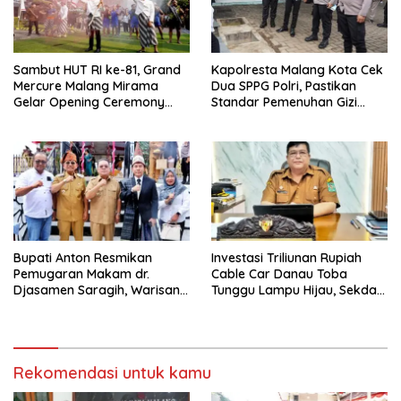
Sambut HUT RI ke-81, Grand
Kapolresta Malang Kota Cek
Mercure Malang Mirama
Dua SPPG Polri, Pastikan
Gelar Opening Ceremony
Standar Pemenuhan Gizi
Olimpiade Agustusan 2026
hingga Pengelolaan Limbah
Berjalan Optimal
Bupati Anton Resmikan
Investasi Triliunan Rupiah
Pemugaran Makam dr.
Cable Car Danau Toba
Djasamen Saragih, Warisan
Tunggu Lampu Hijau, Sekda
Dokter Pertama Simalungun
Simalungun: Kami Dukung,
Diabadikan untuk Generasi
Tapi Harus Taat Aturan
Mendatang
Rekomendasi untuk kamu