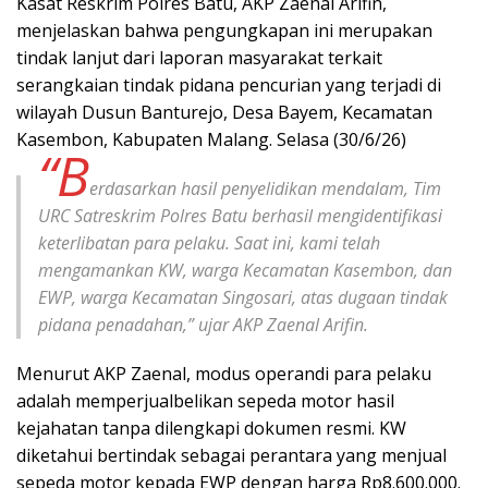
Kasat Reskrim Polres Batu, AKP Zaenal Arifin,
menjelaskan bahwa pengungkapan ini merupakan
tindak lanjut dari laporan masyarakat terkait
serangkaian tindak pidana pencurian yang terjadi di
wilayah Dusun Banturejo, Desa Bayem, Kecamatan
Kasembon, Kabupaten Malang. Selasa (30/6/26)
“B
erdasarkan hasil penyelidikan mendalam, Tim
URC Satreskrim Polres Batu berhasil mengidentifikasi
keterlibatan para pelaku. Saat ini, kami telah
mengamankan KW, warga Kecamatan Kasembon, dan
EWP, warga Kecamatan Singosari, atas dugaan tindak
pidana penadahan,” ujar AKP Zaenal Arifin.
Menurut AKP Zaenal, modus operandi para pelaku
adalah memperjualbelikan sepeda motor hasil
kejahatan tanpa dilengkapi dokumen resmi. KW
diketahui bertindak sebagai perantara yang menjual
sepeda motor kepada EWP dengan harga Rp8.600.000.