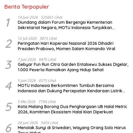
Berita Terpopuler
1
14 Juni 2026
525661 Lihat
Diundang dalam Forum Bergengsi Kementerian
Sekretariat Negara, MOTU Indonesia Tunjukkan
Komitmen untuk Indonesia
2
12 Juli 2026
9873 Lihat
Peringatan Hari Koperasi Nasional 2026 Dihadiri
Presiden Prabowo, Momen Salam Komando Viral
3
7 Juni 2026
9470 Lihat
Gebyar Fun Run Citra Garden Entalsewu Sukses Digelar,
1.000 Peserta Ramaikan Ajang Hidup Sehat
4
5 Juni 2026
8375 Lihat
MOTU Indonesia Berkomitmen Tumbuh Bersama
Indonesia dan Dukung Percepatan Kendaraan Listrik
Nasional
5
5 Mei 2026
7794 Lihat
Kota Malang Borong Dua Penghargaan UB Halal Metric
2026, Komitmen Ekosistem Halal Kian Diperkuat
6
28 Juni 2026
5459 Lihat
Menolak Sunyi di Sriwedari, Wayang Orang Solo Harus
Terus Hidup