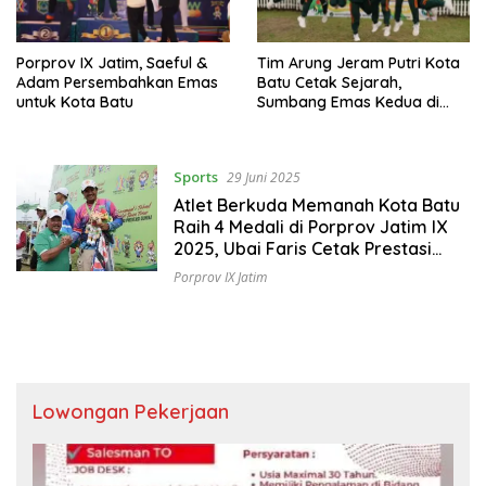
Porprov IX Jatim, Saeful &
Tim Arung Jeram Putri Kota
Adam Persembahkan Emas
Batu Cetak Sejarah,
untuk Kota Batu
Sumbang Emas Kedua di
PORPROV IX Jatim 2025
Sports
29 Juni 2025
Atlet Berkuda Memanah Kota Batu
Raih 4 Medali di Porprov Jatim IX
2025, Ubai Faris Cetak Prestasi
Gemilang
Porprov IX Jatim
Lowongan Pekerjaan