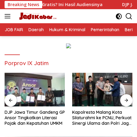
Langsung
s? Ini Hasil Audiensinya
Breaking News
DJP Jawa Timur Gandeng GP 
ke
konten
JOB FAIR
Daerah
Hukum & Kriminal
Pemerintahan
Berit
Porprov IX Jatim
DJP Jawa Timur Gandeng GP
Kapolresta Malang Kota
Ansor Tingkatkan Literasi
Silaturahmi ke PCNU, Perkuat
Pajak dan Kepatuhan UMKM
Sinergi Ulama dan Polri Jaga
Kamtibmas Khususnya
Persoalan Sosial