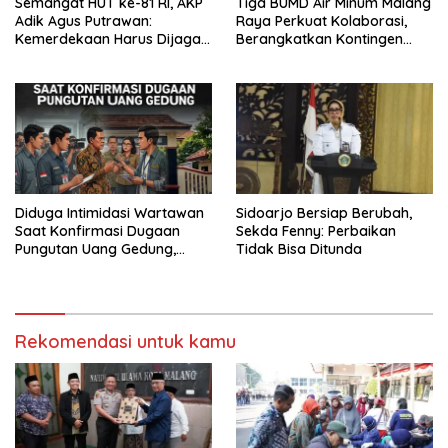
Semangat HUT ke-81 RI, AKP
Tiga BUMD Air Minum Malang
Adik Agus Putrawan:
Raya Perkuat Kolaborasi,
Kemerdekaan Harus Dijaga
Berangkatkan Kontingen
dengan Integritas dan
Menuju Seleksi Atlet
Perang Melawan Narkoba
PORPAMNAS IX 2026
Diduga Intimidasi Wartawan
Sidoarjo Bersiap Berubah,
Saat Konfirmasi Dugaan
Sekda Fenny: Perbaikan
Pungutan Uang Gedung,
Tidak Bisa Ditunda
Anggota Komite SMAN 1
Tumpang ,Ketua DPD IWOI
Buka suara
Rekomendasi untuk kamu