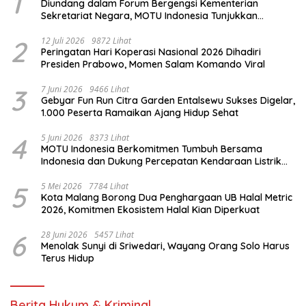
1
Diundang dalam Forum Bergengsi Kementerian
Sekretariat Negara, MOTU Indonesia Tunjukkan
Komitmen untuk Indonesia
2
12 Juli 2026
9872 Lihat
Peringatan Hari Koperasi Nasional 2026 Dihadiri
Presiden Prabowo, Momen Salam Komando Viral
3
7 Juni 2026
9466 Lihat
Gebyar Fun Run Citra Garden Entalsewu Sukses Digelar,
1.000 Peserta Ramaikan Ajang Hidup Sehat
4
5 Juni 2026
8373 Lihat
MOTU Indonesia Berkomitmen Tumbuh Bersama
Indonesia dan Dukung Percepatan Kendaraan Listrik
Nasional
5
5 Mei 2026
7784 Lihat
Kota Malang Borong Dua Penghargaan UB Halal Metric
2026, Komitmen Ekosistem Halal Kian Diperkuat
6
28 Juni 2026
5457 Lihat
Menolak Sunyi di Sriwedari, Wayang Orang Solo Harus
Terus Hidup
Berita Hukum & Kriminal