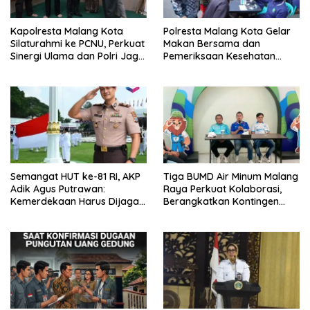
Kapolresta Malang Kota
Polresta Malang Kota Gelar
Silaturahmi ke PCNU, Perkuat
Makan Bersama dan
Sinergi Ulama dan Polri Jaga
Pemeriksaan Kesehatan
Kamtibmas Khususnya
Gratis, Perkuat Pelayanan
Persoalan Sosial
untuk Masyarakat
Semangat HUT ke-81 RI, AKP
Tiga BUMD Air Minum Malang
Adik Agus Putrawan:
Raya Perkuat Kolaborasi,
Kemerdekaan Harus Dijaga
Berangkatkan Kontingen
dengan Integritas dan
Menuju Seleksi Atlet
Perang Melawan Narkoba
PORPAMNAS IX 2026