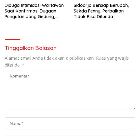
Diduga Intimidasi Wartawan
Sidoarjo Bersiap Berubah,
Saat Konfirmasi Dugaan
Sekda Fenny: Perbaikan
Pungutan Uang Gedung,
Tidak Bisa Ditunda
Anggota Komite SMAN 1
Tumpang ,Ketua DPD IWOI
Buka suara
Tinggalkan Balasan
Alamat email Anda tidak akan dipublikasikan.
Ruas yang wajib
ditandai
*