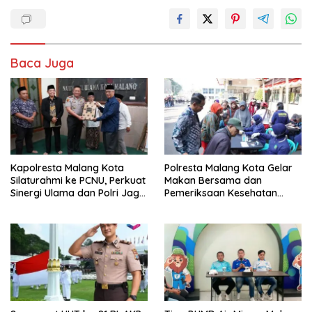
Baca Juga
Kapolresta Malang Kota
Polresta Malang Kota Gelar
Silaturahmi ke PCNU, Perkuat
Makan Bersama dan
Sinergi Ulama dan Polri Jaga
Pemeriksaan Kesehatan
Kamtibmas Khususnya
Gratis, Perkuat Pelayanan
Persoalan Sosial
untuk Masyarakat