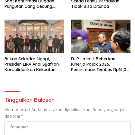
Saat Konfirmasi Dugaan
Sekda Fenny: Perbaikan
Pungutan Uang Gedung,
Tidak Bisa Ditunda
Anggota Komite SMAN 1
Tumpang ,Ketua DPD IWOI
Buka suara
Bukan Sekadar Ngopi,
DJP Jatim II Beberkan
Presiden LIRA Andi Syafrani
Kinerja Pajak 2026,
Konsolidasikan Kekuatan
Penerimaan Tembus Rp16,08
Organisasi di Malang
Triliun dan Tumbuh 25,04
Persen
Tinggalkan Balasan
Alamat email Anda tidak akan dipublikasikan.
Ruas yang wajib
ditandai
*