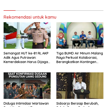
Persen
Rekomendasi untuk kamu
Semangat HUT ke-81 RI, AKP
Tiga BUMD Air Minum Malang
Adik Agus Putrawan:
Raya Perkuat Kolaborasi,
Kemerdekaan Harus Dijaga
Berangkatkan Kontingen
dengan Integritas dan
Menuju Seleksi Atlet
Perang Melawan Narkoba
PORPAMNAS IX 2026
Diduga Intimidasi Wartawan
Sidoarjo Bersiap Berubah,