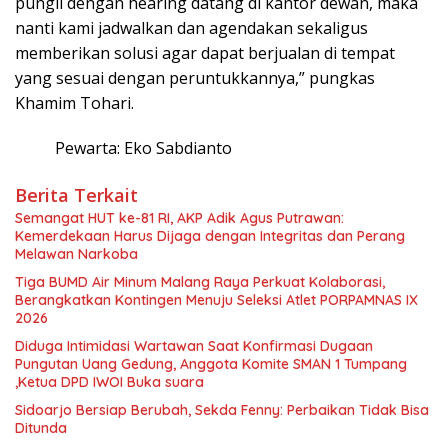
pungli dengan hearing datang di kantor dewan, maka
nanti kami jadwalkan dan agendakan sekaligus
memberikan solusi agar dapat berjualan di tempat
yang sesuai dengan peruntukkannya,” pungkas
Khamim Tohari.
Pewarta: Eko Sabdianto
Berita Terkait
Semangat HUT ke-81 RI, AKP Adik Agus Putrawan:
Kemerdekaan Harus Dijaga dengan Integritas dan Perang
Melawan Narkoba
Tiga BUMD Air Minum Malang Raya Perkuat Kolaborasi,
Berangkatkan Kontingen Menuju Seleksi Atlet PORPAMNAS IX
2026
Diduga Intimidasi Wartawan Saat Konfirmasi Dugaan
Pungutan Uang Gedung, Anggota Komite SMAN 1 Tumpang
,Ketua DPD IWOI Buka suara
Sidoarjo Bersiap Berubah, Sekda Fenny: Perbaikan Tidak Bisa
Ditunda