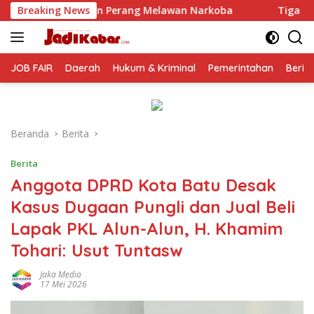
Langsung
lawan Narkoba
Breaking News
Tiga BUMD Air Minum Malang Raya Perku
ke
konten
JOB FAIR
Daerah
Hukum & Kriminal
Pemerintahan
Berit
Beranda
Berita
Berita
Anggota DPRD Kota Batu Desak
Kasus Dugaan Pungli dan Jual Beli
Lapak PKL Alun-Alun, H. Khamim
Tohari: Usut Tuntasw
Jaka Media
17 Mei 2026