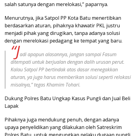
salah satunya dengan merelokasi,” paparnya.
Menurutnya, jika Satpol PP Kota Batu menertibkan
berdasarkan aturan, pihaknya khawatir PKL justru
menjadi pihak yang dirugikan, tanpa adanya solusi
dengan merelokasi pedagang ke tempat yang baru.
“J
adi apapun alasannya, jangan sampai Fasum
ditempati untuk berjualan dengan dalih urusan perut.
Kalau Satpol PP bertindak atas dasar menegakkan
aturan, ya juga harus memberikan solusi seperti relokasi
misalnya,” tegas Khamim Tohari.
Dukung Polres Batu Ungkap Kasus Pungli dan Jual Beli
Lapak
Pihaknya juga mendukung penuh, dengan adanya
upaya penyelidikan yang dilakukan oleh Satreskrim
Polres Batu, untuk mengungkap pelaku dugaan pungli