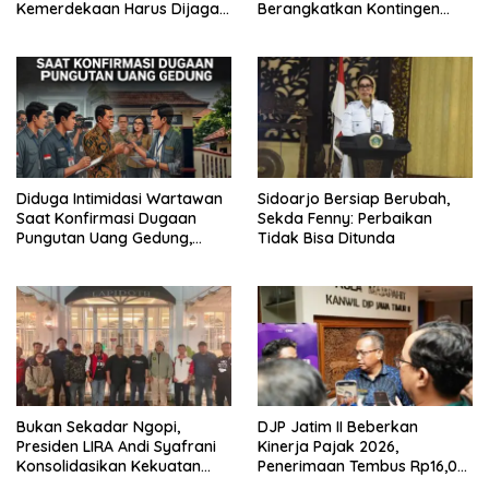
Kemerdekaan Harus Dijaga
Berangkatkan Kontingen
dengan Integritas dan
Menuju Seleksi Atlet
Perang Melawan Narkoba
PORPAMNAS IX 2026
Diduga Intimidasi Wartawan
Sidoarjo Bersiap Berubah,
Saat Konfirmasi Dugaan
Sekda Fenny: Perbaikan
Pungutan Uang Gedung,
Tidak Bisa Ditunda
Anggota Komite SMAN 1
Tumpang ,Ketua DPD IWOI
Buka suara
Bukan Sekadar Ngopi,
DJP Jatim II Beberkan
Presiden LIRA Andi Syafrani
Kinerja Pajak 2026,
Konsolidasikan Kekuatan
Penerimaan Tembus Rp16,08
Organisasi di Malang
Triliun dan Tumbuh 25,04