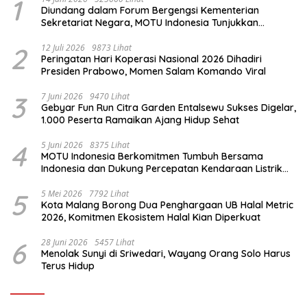
1
Diundang dalam Forum Bergengsi Kementerian
Sekretariat Negara, MOTU Indonesia Tunjukkan
Komitmen untuk Indonesia
2
12 Juli 2026
9873 Lihat
Peringatan Hari Koperasi Nasional 2026 Dihadiri
Presiden Prabowo, Momen Salam Komando Viral
3
7 Juni 2026
9470 Lihat
Gebyar Fun Run Citra Garden Entalsewu Sukses Digelar,
1.000 Peserta Ramaikan Ajang Hidup Sehat
4
5 Juni 2026
8375 Lihat
MOTU Indonesia Berkomitmen Tumbuh Bersama
Indonesia dan Dukung Percepatan Kendaraan Listrik
Nasional
5
5 Mei 2026
7792 Lihat
Kota Malang Borong Dua Penghargaan UB Halal Metric
2026, Komitmen Ekosistem Halal Kian Diperkuat
6
28 Juni 2026
5457 Lihat
Menolak Sunyi di Sriwedari, Wayang Orang Solo Harus
Terus Hidup