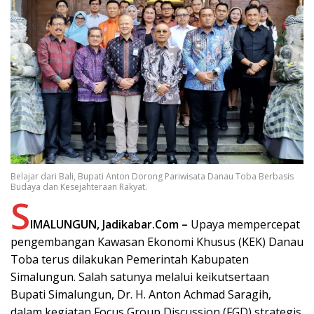
Belajar dari Bali, Bupati Anton Dorong Pariwisata Danau Toba Berbasis
Budaya dan Kesejahteraan Rakyat.
S
IMALUNGUN, Jadikabar.Com –
Upaya mempercepat
pengembangan Kawasan Ekonomi Khusus (KEK) Danau
Toba terus dilakukan Pemerintah Kabupaten
Simalungun. Salah satunya melalui keikutsertaan
Bupati Simalungun, Dr. H. Anton Achmad Saragih,
dalam kegiatan Focus Group Discussion (FGD) strategis