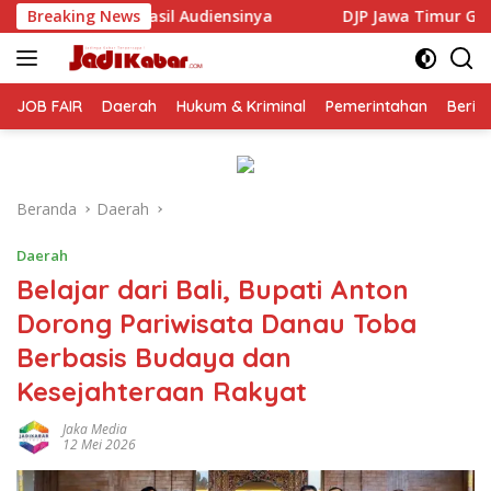
Langsung
sinya
Breaking News
DJP Jawa Timur Gandeng GP Ansor Tingkatkan Li
ke
konten
JOB FAIR
Daerah
Hukum & Kriminal
Pemerintahan
Berit
Beranda
Daerah
Daerah
Belajar dari Bali, Bupati Anton
Dorong Pariwisata Danau Toba
Berbasis Budaya dan
Kesejahteraan Rakyat
Jaka Media
12 Mei 2026