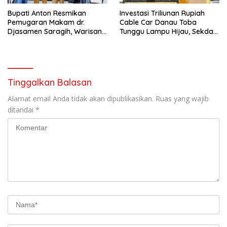
Bupati Anton Resmikan
Investasi Triliunan Rupiah
Pemugaran Makam dr.
Cable Car Danau Toba
Djasamen Saragih, Warisan
Tunggu Lampu Hijau, Sekda
Dokter Pertama Simalungun
Simalungun: Kami Dukung,
Diabadikan untuk Generasi
Tapi Harus Taat Aturan
Mendatang
Tinggalkan Balasan
Alamat email Anda tidak akan dipublikasikan.
Ruas yang wajib
ditandai
*