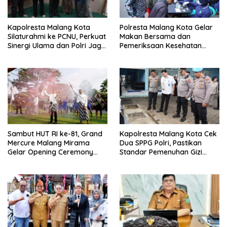
Kapolresta Malang Kota
Polresta Malang Kota Gelar
Silaturahmi ke PCNU, Perkuat
Makan Bersama dan
Sinergi Ulama dan Polri Jaga
Pemeriksaan Kesehatan
Kamtibmas Khususnya
Gratis, Perkuat Pelayanan
Persoalan Sosial
untuk Masyarakat
Sambut HUT RI ke-81, Grand
Kapolresta Malang Kota Cek
Mercure Malang Mirama
Dua SPPG Polri, Pastikan
Gelar Opening Ceremony
Standar Pemenuhan Gizi
Olimpiade Agustusan 2026
hingga Pengelolaan Limbah
Berjalan Optimal