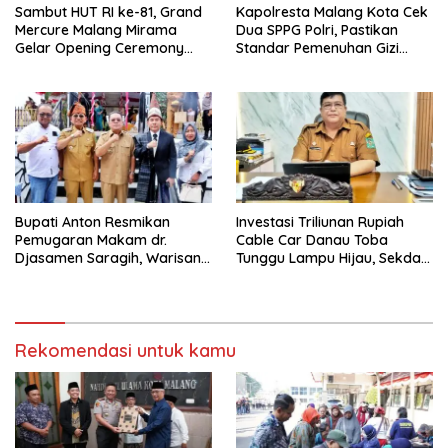
Sambut HUT RI ke-81, Grand
Kapolresta Malang Kota Cek
Mercure Malang Mirama
Dua SPPG Polri, Pastikan
Gelar Opening Ceremony
Standar Pemenuhan Gizi
Olimpiade Agustusan 2026
hingga Pengelolaan Limbah
Berjalan Optimal
Bupati Anton Resmikan
Investasi Triliunan Rupiah
Pemugaran Makam dr.
Cable Car Danau Toba
Djasamen Saragih, Warisan
Tunggu Lampu Hijau, Sekda
Dokter Pertama Simalungun
Simalungun: Kami Dukung,
Diabadikan untuk Generasi
Tapi Harus Taat Aturan
Mendatang
Rekomendasi untuk kamu