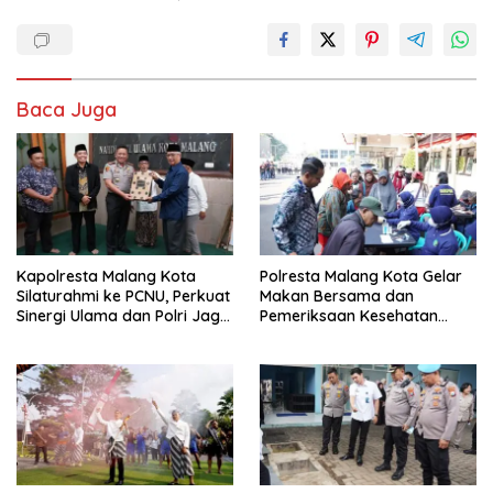
Baca Juga
Kapolresta Malang Kota
Polresta Malang Kota Gelar
Silaturahmi ke PCNU, Perkuat
Makan Bersama dan
Sinergi Ulama dan Polri Jaga
Pemeriksaan Kesehatan
Kamtibmas Khususnya
Gratis, Perkuat Pelayanan
Persoalan Sosial
untuk Masyarakat