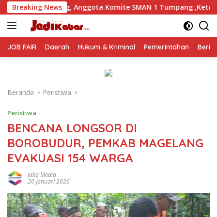
Langsung
ggota Komite SMAN 1 Tumpang ,Ketua DPD IWOI Buka suara
Breaking News
ke
konten
JOB FAIR
Daerah
Hukum & Kriminal
Pemerintahan
Berit
Beranda
Peristiwa
Peristiwa
BENCANA LONGSOR DI
BOROBUDUR, PEMKAB MAGELANG
EVAKUASI 154 WARGA
Jaka Media
20 Januari 2026