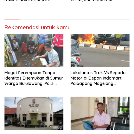
Kincay Plaza Terkait Aksi
Pencurian
Rekomendasi untuk kamu
Mayat Perempuan Tanpa
Lakalantas Truk Vs Sepada
Identitas Ditemukan di Sumur
Motor di Depan Indomart
Warga Bululawang, Polisi
Palbapang Magelang
Lakukan Penyelidikan
Berakibat Truk Kebakar