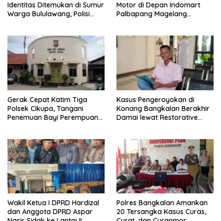
Identitas Ditemukan di Sumur
Motor di Depan Indomart
Warga Bululawang, Polisi
Palbapang Magelang
Lakukan Penyelidikan
Berakibat Truk Kebakar
Gerak Cepat Katim Tiga
Kasus Pengeroyokan di
Polsek Cikupa, Tangani
Konang Bangkalan Berakhir
Penemuan Bayi Perempuan
Damai lewat Restorative
di Citra Raya Cikupa
Justice
Wakil Ketua I DPRD Hardizal
Polres Bangkalan Amankan
dan Anggota DPRD Aspar
20 Tersangka Kasus Curas,
Nasir Sidak ke Lantai II
Curat, dan Curanmor