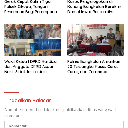
Gerak Cepat Katim Tiga
Kasus Pengeroyokan di
Polsek Cikupa, Tangani
Konang Bangkalan Berakhir
Penemuan Bayi Perempuan
Damai lewat Restorative
di Citra Raya Cikupa
Justice
Wakil Ketua I DPRD Hardizal
Polres Bangkalan Amankan
dan Anggota DPRD Aspar
20 Tersangka Kasus Curas,
Nasir Sidak ke Lantai II
Curat, dan Curanmor
Kincay Plaza Terkait Aksi
Pencurian
Tinggalkan Balasan
Alamat email Anda tidak akan dipublikasikan.
Ruas yang wajib
ditandai
*