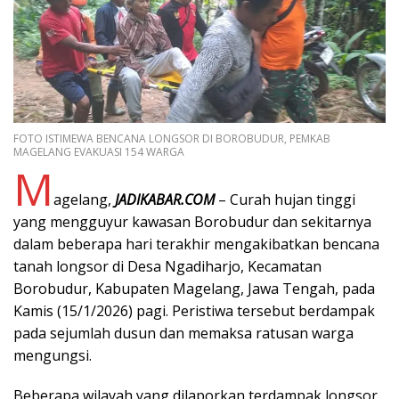
FOTO ISTIMEWA BENCANA LONGSOR DI BOROBUDUR, PEMKAB
MAGELANG EVAKUASI 154 WARGA
M
agelang,
JADIKABAR.COM
– Curah hujan tinggi
yang mengguyur kawasan Borobudur dan sekitarnya
dalam beberapa hari terakhir mengakibatkan bencana
tanah longsor di Desa Ngadiharjo, Kecamatan
Borobudur, Kabupaten Magelang, Jawa Tengah, pada
Kamis (15/1/2026) pagi. Peristiwa tersebut berdampak
pada sejumlah dusun dan memaksa ratusan warga
mengungsi.
Beberapa wilayah yang dilaporkan terdampak longsor