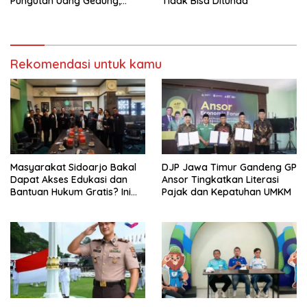
Pungutan Uang Gedung,
Tidak Bisa Ditunda
Anggota Komite SMAN 1
Tumpang ,Ketua DPD IWOI
Buka suara
Rekomendasi untuk kamu
Masyarakat Sidoarjo Bakal
DJP Jawa Timur Gandeng GP
Dapat Akses Edukasi dan
Ansor Tingkatkan Literasi
Bantuan Hukum Gratis? Ini
Pajak dan Kepatuhan UMKM
Hasil Audiensinya