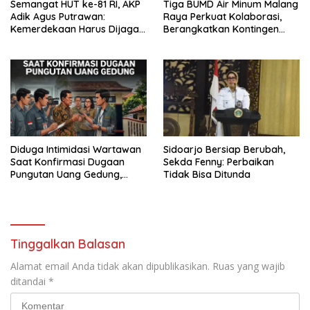
Semangat HUT ke-81 RI, AKP
Tiga BUMD Air Minum Malang
Adik Agus Putrawan:
Raya Perkuat Kolaborasi,
Kemerdekaan Harus Dijaga
Berangkatkan Kontingen
dengan Integritas dan
Menuju Seleksi Atlet
Perang Melawan Narkoba
PORPAMNAS IX 2026
Diduga Intimidasi Wartawan
Sidoarjo Bersiap Berubah,
Saat Konfirmasi Dugaan
Sekda Fenny: Perbaikan
Pungutan Uang Gedung,
Tidak Bisa Ditunda
Anggota Komite SMAN 1
Tumpang ,Ketua DPD IWOI
Buka suara
Tinggalkan Balasan
Alamat email Anda tidak akan dipublikasikan.
Ruas yang wajib
ditandai
*