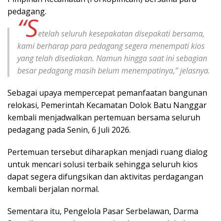
pedagang.
“S
etelah seluruh kesepakatan disepakati bersama,
kami berharap para pedagang segera menempati kios
yang telah disediakan. Namun hingga saat ini sebagian
besar pedagang masih belum menempatinya,” jelasnya.
Sebagai upaya mempercepat pemanfaatan bangunan
relokasi, Pemerintah Kecamatan Dolok Batu Nanggar
kembali menjadwalkan pertemuan bersama seluruh
pedagang pada Senin, 6 Juli 2026.
Pertemuan tersebut diharapkan menjadi ruang dialog
untuk mencari solusi terbaik sehingga seluruh kios
dapat segera difungsikan dan aktivitas perdagangan
kembali berjalan normal.
Sementara itu, Pengelola Pasar Serbelawan, Darma