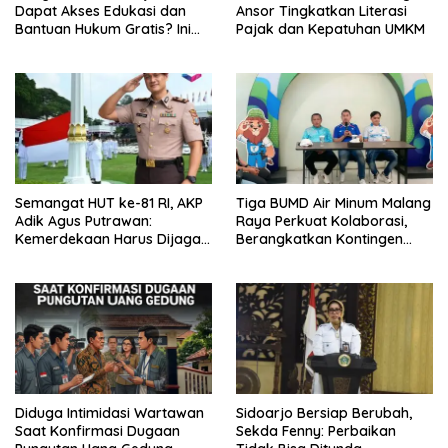
Dapat Akses Edukasi dan
Ansor Tingkatkan Literasi
Bantuan Hukum Gratis? Ini
Pajak dan Kepatuhan UMKM
Hasil Audiensinya
Semangat HUT ke-81 RI, AKP
Tiga BUMD Air Minum Malang
Adik Agus Putrawan:
Raya Perkuat Kolaborasi,
Kemerdekaan Harus Dijaga
Berangkatkan Kontingen
dengan Integritas dan
Menuju Seleksi Atlet
Perang Melawan Narkoba
PORPAMNAS IX 2026
Diduga Intimidasi Wartawan
Sidoarjo Bersiap Berubah,
Saat Konfirmasi Dugaan
Sekda Fenny: Perbaikan