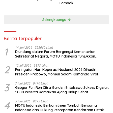
Lombok
Selengkapnya
Berita Terpopuler
1
14 Juni 2026
525660 Lihat
Diundang dalam Forum Bergengsi Kementerian
Sekretariat Negara, MOTU Indonesia Tunjukkan
Komitmen untuk Indonesia
2
12 Juli 2026
9873 Lihat
Peringatan Hari Koperasi Nasional 2026 Dihadiri
Presiden Prabowo, Momen Salam Komando Viral
3
7 Juni 2026
9470 Lihat
Gebyar Fun Run Citra Garden Entalsewu Sukses Digelar,
1.000 Peserta Ramaikan Ajang Hidup Sehat
4
5 Juni 2026
8375 Lihat
MOTU Indonesia Berkomitmen Tumbuh Bersama
Indonesia dan Dukung Percepatan Kendaraan Listrik