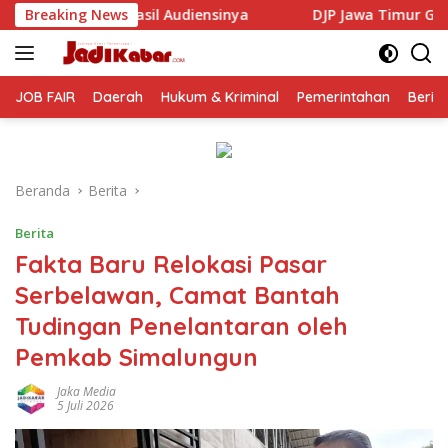
Langsung
sinya
Breaking News
DJP Jawa Timur Gandeng GP Ansor Tingkatkan Li
ke
konten
JOB FAIR
Daerah
Hukum & Kriminal
Pemerintahan
Berit
Beranda
Berita
Berita
Fakta Baru Relokasi Pasar
Serbelawan, Camat Bantah
Tudingan Penelantaran oleh
Pemkab Simalungun
Jaka Media
5 Juli 2026