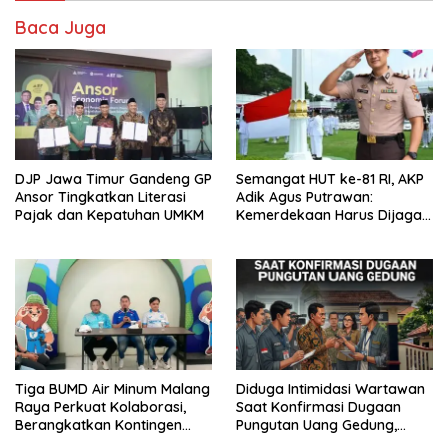
Baca Juga
DJP Jawa Timur Gandeng GP
Semangat HUT ke-81 RI, AKP
Ansor Tingkatkan Literasi
Adik Agus Putrawan:
Pajak dan Kepatuhan UMKM
Kemerdekaan Harus Dijaga
dengan Integritas dan
Perang Melawan Narkoba
Tiga BUMD Air Minum Malang
Diduga Intimidasi Wartawan
Raya Perkuat Kolaborasi,
Saat Konfirmasi Dugaan
Berangkatkan Kontingen
Pungutan Uang Gedung,
Menuju Seleksi Atlet
Anggota Komite SMAN 1