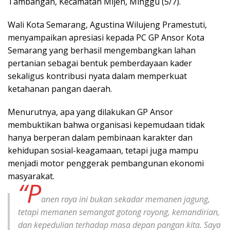
Tambangan, Kecamatan Mijen, Minggu (5/7).
Wali Kota Semarang, Agustina Wilujeng Pramestuti,
menyampaikan apresiasi kepada PC GP Ansor Kota
Semarang yang berhasil mengembangkan lahan
pertanian sebagai bentuk pemberdayaan kader
sekaligus kontribusi nyata dalam memperkuat
ketahanan pangan daerah.
Menurutnya, apa yang dilakukan GP Ansor
membuktikan bahwa organisasi kepemudaan tidak
hanya berperan dalam pembinaan karakter dan
kehidupan sosial-keagamaan, tetapi juga mampu
menjadi motor penggerak pembangunan ekonomi
masyarakat.
“P
anen raya ini bukan sekadar memanen jagung,
tetapi memanen semangat gotong royong, kemandirian,
dan kepedulian terhadap masa depan pangan kita. Saya