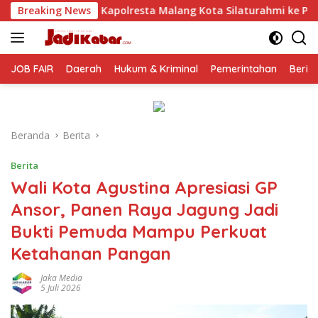
Langsung
Malang Kota Silaturahmi ke PCNU, Perkuat Sinergi Ulama dan P
Breaking News
ke
konten
JOB FAIR
Daerah
Hukum & Kriminal
Pemerintahan
Berit
Beranda
Berita
Berita
Wali Kota Agustina Apresiasi GP
Ansor, Panen Raya Jagung Jadi
Bukti Pemuda Mampu Perkuat
Ketahanan Pangan
Jaka Media
5 Juli 2026