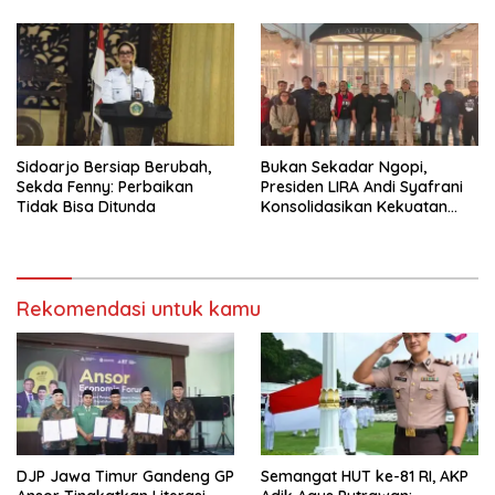
PORPAMNAS IX 2026
Tumpang ,Ketua DPD IWOI
Buka suara
Sidoarjo Bersiap Berubah,
Bukan Sekadar Ngopi,
Sekda Fenny: Perbaikan
Presiden LIRA Andi Syafrani
Tidak Bisa Ditunda
Konsolidasikan Kekuatan
Organisasi di Malang
Rekomendasi untuk kamu
DJP Jawa Timur Gandeng GP
Semangat HUT ke-81 RI, AKP