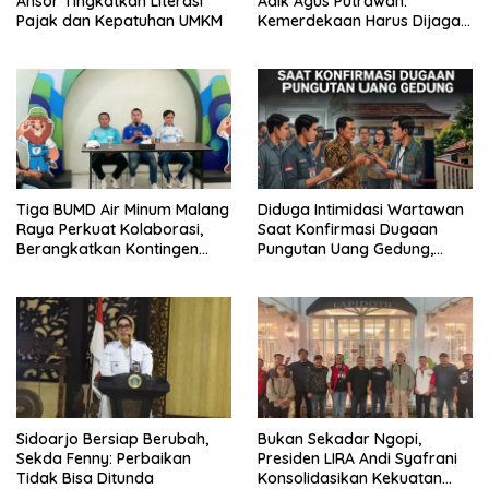
Ansor Tingkatkan Literasi
Adik Agus Putrawan:
Pajak dan Kepatuhan UMKM
Kemerdekaan Harus Dijaga
dengan Integritas dan
Perang Melawan Narkoba
Tiga BUMD Air Minum Malang
Diduga Intimidasi Wartawan
Raya Perkuat Kolaborasi,
Saat Konfirmasi Dugaan
Berangkatkan Kontingen
Pungutan Uang Gedung,
Menuju Seleksi Atlet
Anggota Komite SMAN 1
PORPAMNAS IX 2026
Tumpang ,Ketua DPD IWOI
Buka suara
Sidoarjo Bersiap Berubah,
Bukan Sekadar Ngopi,
Sekda Fenny: Perbaikan
Presiden LIRA Andi Syafrani
Tidak Bisa Ditunda
Konsolidasikan Kekuatan