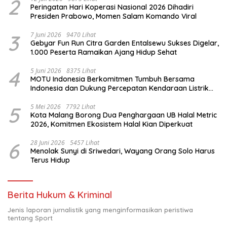
2
Peringatan Hari Koperasi Nasional 2026 Dihadiri
Presiden Prabowo, Momen Salam Komando Viral
3
7 Juni 2026
9470 Lihat
Gebyar Fun Run Citra Garden Entalsewu Sukses Digelar,
1.000 Peserta Ramaikan Ajang Hidup Sehat
4
5 Juni 2026
8375 Lihat
MOTU Indonesia Berkomitmen Tumbuh Bersama
Indonesia dan Dukung Percepatan Kendaraan Listrik
Nasional
5
5 Mei 2026
7792 Lihat
Kota Malang Borong Dua Penghargaan UB Halal Metric
2026, Komitmen Ekosistem Halal Kian Diperkuat
6
28 Juni 2026
5457 Lihat
Menolak Sunyi di Sriwedari, Wayang Orang Solo Harus
Terus Hidup
Berita Hukum & Kriminal
Jenis laporan jurnalistik yang menginformasikan peristiwa
tentang Sport