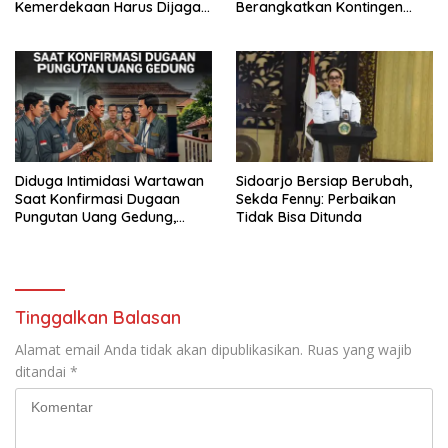
Kemerdekaan Harus Dijaga
Berangkatkan Kontingen
dengan Integritas dan
Menuju Seleksi Atlet
Perang Melawan Narkoba
PORPAMNAS IX 2026
Diduga Intimidasi Wartawan
Sidoarjo Bersiap Berubah,
Saat Konfirmasi Dugaan
Sekda Fenny: Perbaikan
Pungutan Uang Gedung,
Tidak Bisa Ditunda
Anggota Komite SMAN 1
Tumpang ,Ketua DPD IWOI
Buka suara
Tinggalkan Balasan
Alamat email Anda tidak akan dipublikasikan.
Ruas yang wajib
ditandai
*