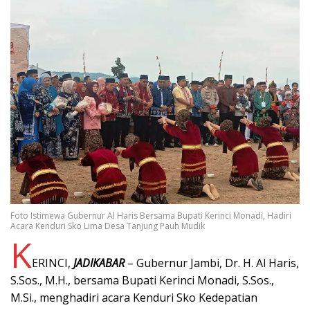
Foto Istimewa Gubernur Al Haris Bersama Bupati Kerinci Monadi, Hadiri
Acara Kenduri Sko Lima Desa Tanjung Pauh Mudik
K
ERINCI,
JADIKABAR
– Gubernur Jambi, Dr. H. Al Haris,
S.Sos., M.H., bersama Bupati Kerinci Monadi, S.Sos.,
M.Si., menghadiri acara Kenduri Sko Kedepatian