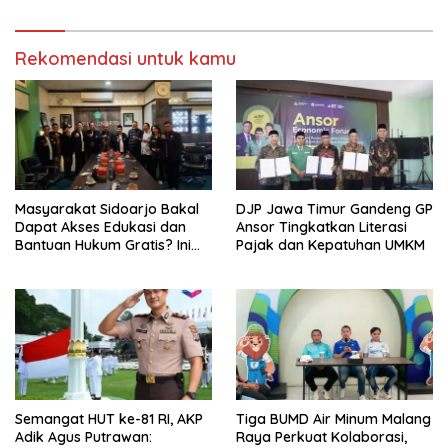
Tumpang ,Ketua DPD IWOI
Buka suara
Rekomendasi untuk kamu
Masyarakat Sidoarjo Bakal
DJP Jawa Timur Gandeng GP
Dapat Akses Edukasi dan
Ansor Tingkatkan Literasi
Bantuan Hukum Gratis? Ini
Pajak dan Kepatuhan UMKM
Hasil Audiensinya
Semangat HUT ke-81 RI, AKP
Tiga BUMD Air Minum Malang
Adik Agus Putrawan:
Raya Perkuat Kolaborasi,