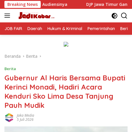
Langsung
nya
Breaking News
DJP Jawa Timur Gandeng GP Ansor Tingkatkan Lite
ke
konten
JOB FAIR
Daerah
Hukum & Kriminal
Pemerintahan
Berit
Beranda
Berita
Berita
Gubernur Al Haris Bersama Bupati
Kerinci Monadi, Hadiri Acara
Kenduri Sko Lima Desa Tanjung
Pauh Mudik
Jaka Media
5 Juli 2026