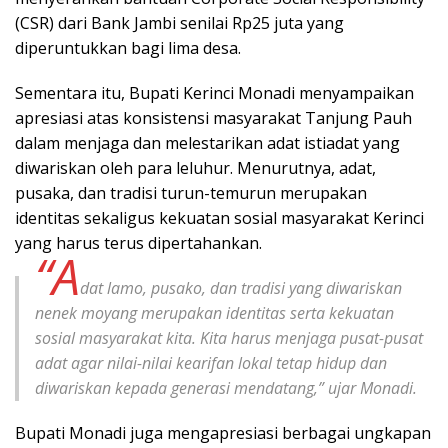
(CSR) dari Bank Jambi senilai Rp25 juta yang
diperuntukkan bagi lima desa.
Sementara itu, Bupati Kerinci Monadi menyampaikan
apresiasi atas konsistensi masyarakat Tanjung Pauh
dalam menjaga dan melestarikan adat istiadat yang
diwariskan oleh para leluhur. Menurutnya, adat,
pusaka, dan tradisi turun-temurun merupakan
identitas sekaligus kekuatan sosial masyarakat Kerinci
yang harus terus dipertahankan.
“A
dat lamo, pusako, dan tradisi yang diwariskan
nenek moyang merupakan identitas serta kekuatan
sosial masyarakat kita. Kita harus menjaga pusat-pusat
adat agar nilai-nilai kearifan lokal tetap hidup dan
diwariskan kepada generasi mendatang,” ujar Monadi.
Bupati Monadi juga mengapresiasi berbagai ungkapan