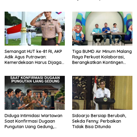
Hasil Audiensinya
Semangat HUT ke-81 RI, AKP
Tiga BUMD Air Minum Malang
Adik Agus Putrawan:
Raya Perkuat Kolaborasi,
Kemerdekaan Harus Dijaga
Berangkatkan Kontingen
dengan Integritas dan
Menuju Seleksi Atlet
Perang Melawan Narkoba
PORPAMNAS IX 2026
Diduga Intimidasi Wartawan
Sidoarjo Bersiap Berubah,
Saat Konfirmasi Dugaan
Sekda Fenny: Perbaikan
Pungutan Uang Gedung,
Tidak Bisa Ditunda
Anggota Komite SMAN 1