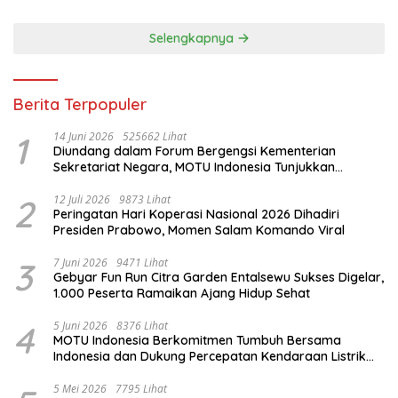
Selengkapnya
Berita Terpopuler
1
14 Juni 2026
525662 Lihat
Diundang dalam Forum Bergengsi Kementerian
Sekretariat Negara, MOTU Indonesia Tunjukkan
Komitmen untuk Indonesia
2
12 Juli 2026
9873 Lihat
Peringatan Hari Koperasi Nasional 2026 Dihadiri
Presiden Prabowo, Momen Salam Komando Viral
3
7 Juni 2026
9471 Lihat
Gebyar Fun Run Citra Garden Entalsewu Sukses Digelar,
1.000 Peserta Ramaikan Ajang Hidup Sehat
4
5 Juni 2026
8376 Lihat
MOTU Indonesia Berkomitmen Tumbuh Bersama
Indonesia dan Dukung Percepatan Kendaraan Listrik
Nasional
5 Mei 2026
7795 Lihat