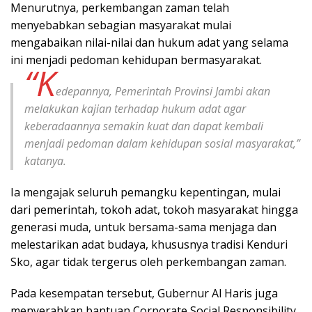
Menurutnya, perkembangan zaman telah
menyebabkan sebagian masyarakat mulai
mengabaikan nilai-nilai dan hukum adat yang selama
ini menjadi pedoman kehidupan bermasyarakat.
“K
edepannya, Pemerintah Provinsi Jambi akan
melakukan kajian terhadap hukum adat agar
keberadaannya semakin kuat dan dapat kembali
menjadi pedoman dalam kehidupan sosial masyarakat,”
katanya.
Ia mengajak seluruh pemangku kepentingan, mulai
dari pemerintah, tokoh adat, tokoh masyarakat hingga
generasi muda, untuk bersama-sama menjaga dan
melestarikan adat budaya, khususnya tradisi Kenduri
Sko, agar tidak tergerus oleh perkembangan zaman.
Pada kesempatan tersebut, Gubernur Al Haris juga
menyerahkan bantuan Corporate Social Responsibility