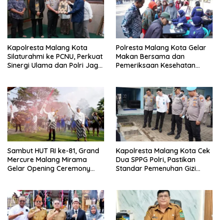
Kapolresta Malang Kota
Polresta Malang Kota Gelar
Silaturahmi ke PCNU, Perkuat
Makan Bersama dan
Sinergi Ulama dan Polri Jaga
Pemeriksaan Kesehatan
Kamtibmas Khususnya
Gratis, Perkuat Pelayanan
Persoalan Sosial
untuk Masyarakat
Sambut HUT RI ke-81, Grand
Kapolresta Malang Kota Cek
Mercure Malang Mirama
Dua SPPG Polri, Pastikan
Gelar Opening Ceremony
Standar Pemenuhan Gizi
Olimpiade Agustusan 2026
hingga Pengelolaan Limbah
Berjalan Optimal