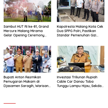
Sambut HUT RI ke-81, Grand
Kapolresta Malang Kota Cek
Mercure Malang Mirama
Dua SPPG Polri, Pastikan
Gelar Opening Ceremony
Standar Pemenuhan Gizi
Olimpiade Agustusan 2026
hingga Pengelolaan Limbah
Berjalan Optimal
Bupati Anton Resmikan
Investasi Triliunan Rupiah
Pemugaran Makam dr.
Cable Car Danau Toba
Djasamen Saragih, Warisan
Tunggu Lampu Hijau, Sekda
Dokter Pertama Simalungun
Simalungun: Kami Dukung,
Diabadikan untuk Generasi
Tapi Harus Taat Aturan
Mendatang