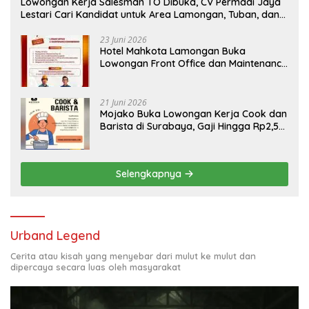
Lowongan Kerja Salesman TO Dibuka, CV Permadi Jaya
Lestari Cari Kandidat untuk Area Lamongan, Tuban, dan
Bojonegoro
23 Juni 2026
Hotel Mahkota Lamongan Buka
Lowongan Front Office dan Maintenance
Engineering, Simak Syaratnya
21 Juni 2026
Mojako Buka Lowongan Kerja Cook dan
Barista di Surabaya, Gaji Hingga Rp2,5
Juta per Bulan
Selengkapnya
Urband Legend
Cerita atau kisah yang menyebar dari mulut ke mulut dan
dipercaya secara luas oleh masyarakat