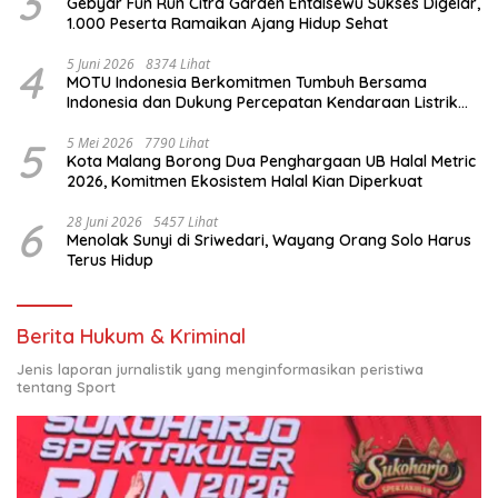
3
Gebyar Fun Run Citra Garden Entalsewu Sukses Digelar,
1.000 Peserta Ramaikan Ajang Hidup Sehat
4
5 Juni 2026
8374 Lihat
MOTU Indonesia Berkomitmen Tumbuh Bersama
Indonesia dan Dukung Percepatan Kendaraan Listrik
Nasional
5
5 Mei 2026
7790 Lihat
Kota Malang Borong Dua Penghargaan UB Halal Metric
2026, Komitmen Ekosistem Halal Kian Diperkuat
6
28 Juni 2026
5457 Lihat
Menolak Sunyi di Sriwedari, Wayang Orang Solo Harus
Terus Hidup
Berita Hukum & Kriminal
Jenis laporan jurnalistik yang menginformasikan peristiwa
tentang Sport