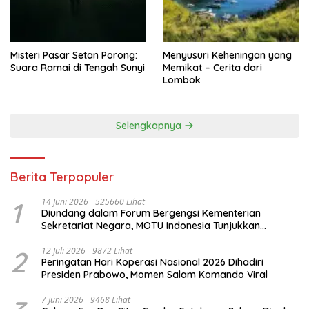
Misteri Pasar Setan Porong:
Menyusuri Keheningan yang
Suara Ramai di Tengah Sunyi
Memikat – Cerita dari
Lombok
Selengkapnya
Berita Terpopuler
1
14 Juni 2026
525660 Lihat
Diundang dalam Forum Bergengsi Kementerian
Sekretariat Negara, MOTU Indonesia Tunjukkan
Komitmen untuk Indonesia
2
12 Juli 2026
9872 Lihat
Peringatan Hari Koperasi Nasional 2026 Dihadiri
Presiden Prabowo, Momen Salam Komando Viral
7 Juni 2026
9468 Lihat