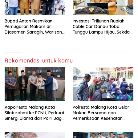
Bupati Anton Resmikan
Investasi Triliunan Rupiah
Pemugaran Makam dr.
Cable Car Danau Toba
Djasamen Saragih, Warisan
Tunggu Lampu Hijau, Sekda
Dokter Pertama Simalungun
Simalungun: Kami Dukung,
Diabadikan untuk Generasi
Tapi Harus Taat Aturan
Mendatang
Rekomendasi untuk kamu
Kapolresta Malang Kota
Polresta Malang Kota Gelar
Silaturahmi ke PCNU, Perkuat
Makan Bersama dan
Sinergi Ulama dan Polri Jaga
Pemeriksaan Kesehatan
Kamtibmas Khususnya
Gratis, Perkuat Pelayanan
Persoalan Sosial
untuk Masyarakat