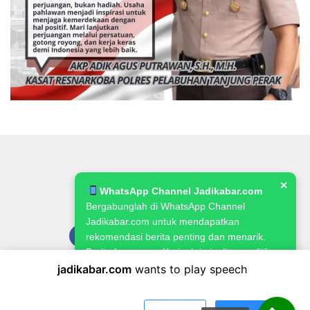
✕
WhatsApp Channel Jadikabar.com
Bergabunglah di WhatsApp Channel
Jadikabar.com untuk mendapatkan
rekomendasi berita penting dan menarik.
Berita Lowongan Kerja, kriminalitas, politik,
pemerintahan, pertanian & ketahanan
jadikabar.com
wants to play speech
Pedoman Media Siber
Kode Etik Jurnalistik
Redaksi
pangan.
Kebijakan Publikasi